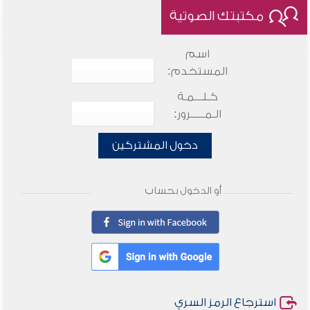
مكتبتك الصوتية
اسم
المستخدم:
كـلـــمـة
الـمـــــرور:
دخول المشتركين
أو الدخول بحساب
استرجاع الرمز السري