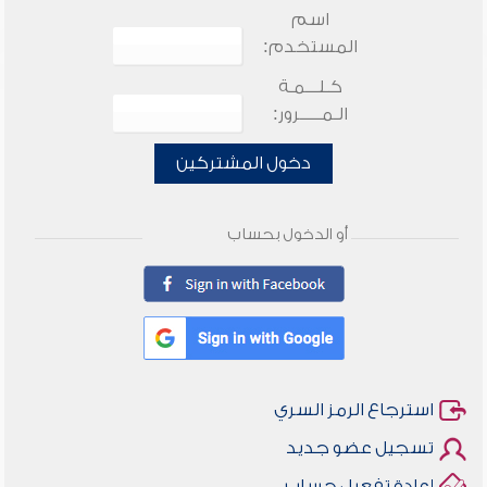
اسم
المستخدم:
كـلـــمـة
الـمـــــرور:
دخول المشتركين
أو الدخول بحساب
استرجاع الرمز السري
تسجيل عضو جديد
إعادة تفعيل حساب