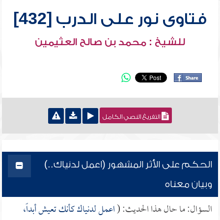
فتاوى نور على الدرب [432]
للشيخ : محمد بن صالح العثيمين
التفريغ النصي الكامل
الحكم على الأثر المشهور (اعمل لدنياك..)
وبيان معناه
السؤال: ما حال هذا الحديث: (
اعمل لدنياك كأنك تعيش أبداً،