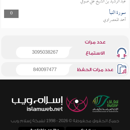
عبد الرشيد بن الشيخ علي صوفي
سورة النبأ
0
أحمد المعصراوي
عدد مرات
3095038267
الاستماع
عدد مرات الحفظ
840097477
جميع الحقوق محفوظة © 2026 - 1998 لشبكة إسلام ويب