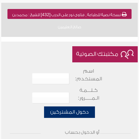
نسخة نصية للطباعة , فتاوى نور على الدرب [432] للشيخ : محمد بن
صالح العثيمين
مكتبتك الصوتية
اسم
المستخدم:
كـلـــمـة
الـمـــــرور:
دخول المشتركين
أو الدخول بحساب