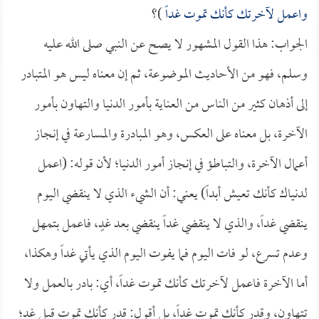
واعمل لآخرتك كأنك تموت غداً
)؟
الجواب: هذا القول المشهور لا يصح عن النبي صلى الله عليه
وسلم، فهو من الأحاديث الموضوعة، ثم إن معناه ليس هو المتبادر
إلى أذهان كثير من الناس من العناية بأمور الدنيا والتهاون بأمور
الآخرة، بل معناه على العكس، وهو المبادرة والمسارعة في إنجاز
أعمال الآخرة، والتباطؤ في إنجاز أمور الدنيا؛ لأن قوله: (اعمل
لدنياك كأنك تعيش أبداً) يعني: أن الشيء الذي لا ينقضي اليوم
ينقضي غداً، والذي لا ينقضي غداً ينقضي بعد غدٍ، فاعمل بتمهل
وعدم تسرع، لو فات اليوم فما يفوت اليوم الذي يأتي غداً وهكذا،
أما الآخرة فاعمل لآخرتك كأنك تموت غداً، أي: بادر بالعمل ولا
تتهاون، وقدر كأنك تموت غداً، بل أقول: قدر كأنك تموت قبل غد؛