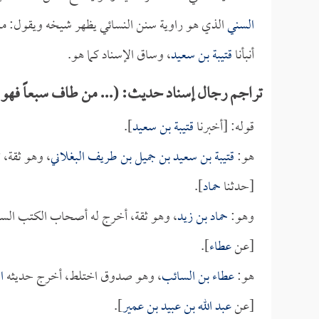
السني
الذي هو راوية سنن النسائي يظهر شيخه ويقول: من
أنبأنا
قتيبة بن سعيد
، وساق الإسناد كما هو.
تراجم رجال إسناد حديث: (... من طاف سبعاً فهو 
قوله: [أخبرنا
قتيبة بن سعيد
].
هو:
قتيبة بن سعيد بن جميل بن طريف البغلاني
، وهو ثقة،
[حدثنا
حماد
].
وهو:
حماد بن زيد
، وهو ثقة، أخرج له أصحاب الكتب الست
[عن
عطاء
].
هو:
عطاء بن السائب
، وهو صدوق اختلط، أخرج حديثه
ا
[عن
عبد الله بن عبيد بن عمير
].