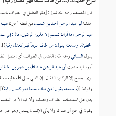
شرح حديث: (... من طاف سبعاً فهو كعدل رقبة)
قال المصنف رحمه الله تعالى: [ذكر الفضل في الطواف بالبي
حدثنا
أبو عبد الرحمن أحمد بن شعيب
من لفظه أخبرنا
قتيبة
ح
عبد الرحمن
، ما أراك تستلم إلا هذين الركنين، قال: إني 
الخطيئة، وسمعته يقول: من طاف سبعاً فهو كعدل رقبة
)].
يقول
النسائي
رحمه الله: الفضل في الطواف، أي: فضل الط
أورد فيه حديث
أبي عبد الرحمن عبد الله بن عمر بن الخطا
يرى يمسح إلا الركنين؟ فقال: إن النبي صلى الله عليه وسل
وقوله: [(
وسمعته يقول: من طاف سبعاً فهو كعدل رقبة
)]،
يدل على استحباب الطواف وفضله، وأن فيه الأجر العظيم، و
يكون في حج أو عمرة، ولا يأتي الإنسان يسعى وهو غير حا