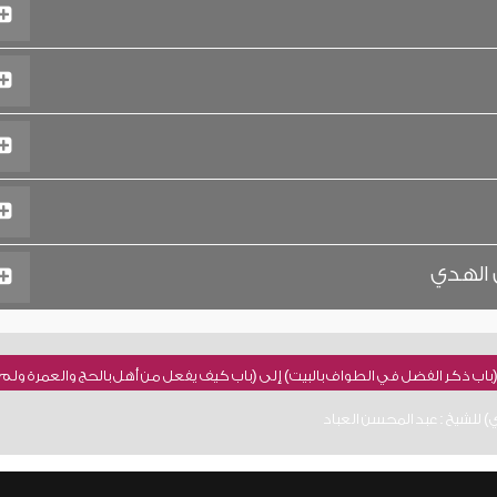
 الهدي
(باب ذكر الفضل في الطواف بالبيت) إلى (باب كيف يفعل من أهل بالحج والعمرة ولم
 للشيخ : عبد المحسن العباد