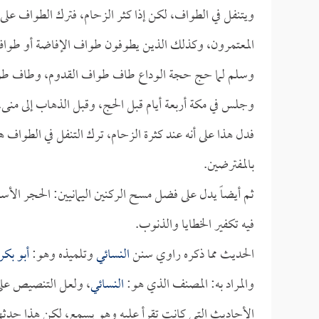
ويتنفل في الطواف، لكن إذا كثر الزحام، فترك الطواف على 
المعتمرون، وكذلك الذين يطوفون طواف الإفاضة أو طواف ال
وسلم لما حج حجة الوداع طاف طواف القدوم، وطاف طواف
وجلس في مكة أربعة أيام قبل الحج، وقبل الذهاب إلى منى.
فدل هذا على أنه عند كثرة الزحام، ترك التنفل في الطواف 
بالمفترضين.
ثم أيضاً يدل على فضل مسح الركنين اليمانيين: الحجر الأسو
فيه تكفير الخطايا والذنوب.
الحديث مما ذكره راوي سنن
النسائي
وتلميذه وهو:
أبو بكر
والمراد به: المصنف الذي هو:
النسائي
، ولعل التنصيص على 
الأحاديث التي كانت تقرأ عليه وهو يسمع، لكن هذا حدث