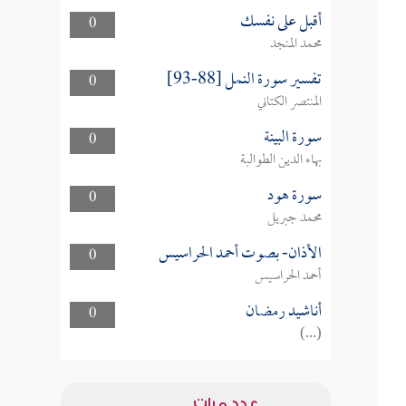
أقبل على نفسك
0
محمد المنجد
تفسير سورة النمل [88-93]
0
المنتصر الكتاني
سورة البينة
0
بهاء الدين الطوالبة
سورة هود
0
محمد جبريل
الأذان- بصوت أحمد الحراسيس
0
أحمد الحراسيس
أناشيد رمضان
0
(...)
عدد مرات