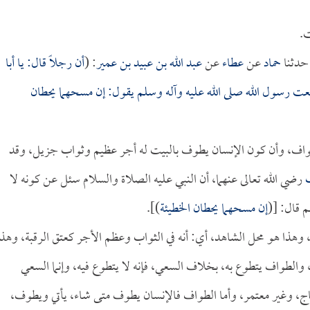
ت.
دثنا
حماد
عن
عطاء
عن
عبد الله بن عبيد بن عمير
: (
أن رجلاً قال: يا
أبا
سمعت رسول الله صلى الله عليه وآله وسلم يقول: إن مسحهما يحطان
واف، وأن كون الإنسان يطوف بالبيت له أجر عظيم وثواب جزيل، وقد
ب
رضي الله تعالى عنهما، أن النبي عليه الصلاة والسلام سئل عن كونه لا
م قال: [(
إن مسحهما يحطان الخطيئة
)].
 وهذا هو محل الشاهد، أي: أنه في الثواب وعظم الأجر كعتق الرقبة، وهذا
الطواف يتطوع به، بخلاف السعي، فإنه لا يتطوع فيه، وإنما السعي
ج، وغير معتمر، وأما الطواف فالإنسان يطوف متى شاء، يأتي ويطوف،