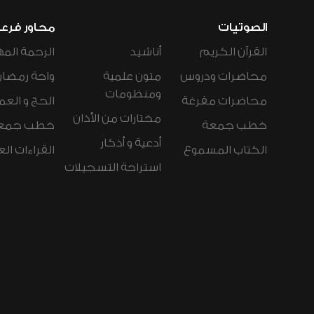
الصوتيات
محاور فرع
القرآن الكريم
أناشيد
الرحمة المه
محاضرات ودروس
متون علمية
واحة رمضان
ومنظومات
محاضرات مفرغة
الحج و العم
مختارات من الأذان
خطب جمعة
خطب جمع
أدعية و أذكار
الكتاب المسموع
القراءات ال
استراحة التسجيلات