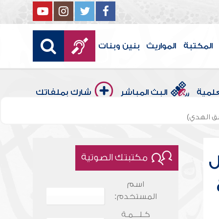
المكتبة
المواريث
بنين وبنات
علمية
البث المباشر
شارك بملفاتك
سق الهدي)
ل
مكتبتك الصوتية
اسم
المستخدم:
كـلـــمـة