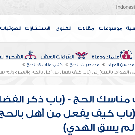
Indones
سية
موسوعات
مقالات
الفتوى
الاستشارات
الصوتيات
علماء ودعاة
القراءات العشر
الشجرة ال
لمحسن العباد
محاضرات الحج
كتاب مناسك الحج
في الطواف بالبيت) إلى (باب كيف يفعل من أهل بالحج والعمرة ولم ي
مناسك الحج - (باب ذكر الفض
(باب كيف يفعل من أهل بالحج
لم يسق الهدي)