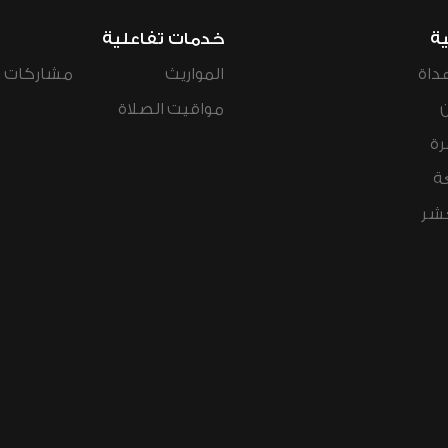
ية
خدمات تفاعلية
داة
المواريث
مشاركات ال
مواقيت الصلاة
رة
ة
عشر