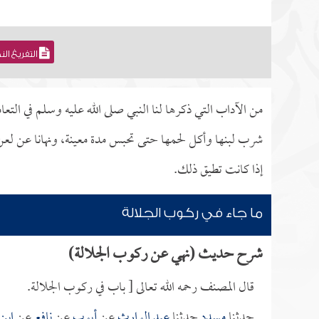
التفريغ ال
من الآداب التي ذكرها لنا النبي صلى الله عليه وسلم في الت
شرب لبنها وأكل لحمها حتى تحبس مدة معينة، ونهانا عن ل
إذا كانت تطيق ذلك.
ما جاء في ركوب الجلالة
شرح حديث (نهي عن ركوب الجلالة)
قال المصنف رحمه الله تعالى [ باب في ركوب الجلالة.
حدثنا
مسدد
حدثنا
عبد الوارث
عن
أيوب
عن
نافع
عن
ابن