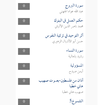
سورة البروج
0
عبد الله عواد الجهني
حكم العمل فى البنوك
0
محمد ناصر الدين الألباني
أثر التوحيد في تزكية النفوس
0
حسن أبو الأشبال الزهيري
سورة النساء
0
رشيد بلعالية
المسؤولية
0
أيمن صيدح
أذان من فلسطين-بصوت صهيب
0
هاني خطبا
صهيب هاني خطبا
الشموخ5
0