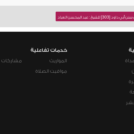
للشيخ : عبد المحسن العباد
ية
خدمات تفاعلية
داة
المواريث
مشاركات ال
مواقيت الصلاة
رة
ة
عشر