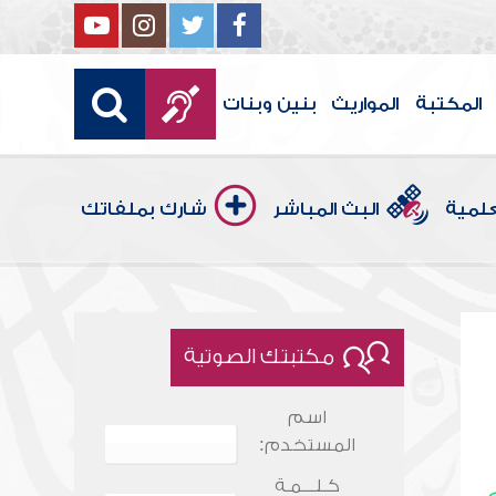
المكتبة
المواريث
بنين وبنات
علمية
البث المباشر
شارك بملفاتك
مكتبتك الصوتية
اسم
المستخدم:
كـلـــمـة