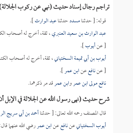
تراجم رجال إسناد حديث (نهي عن ركوب الجلالة)
قوله: [ حدثنا
مسدد
حدثنا
عبد الوارث
].
عبد الوارث بن سعيد العنبري
، ثقة، أخرج له أصحاب الك
[ عن
أيوب
].
أيوب بن أبي تميمة السختياني
، ثقة، أخرج له أصحاب الكتب
[ عن
نافع
عن
ابن عمر
].
نافع مولى ابن عمر
و
ابن عمر
قد مر ذكرهما.
شرح حديث (نهى رسول الله عن الجلالة في الإبل أن
قال المصنف رحمه الله تعالى: [ حدثنا
أحمد بن أبي سريج الر
أيوب السختياني
عن
نافع
عن
ابن عمر
رضي الله عنهما قال: