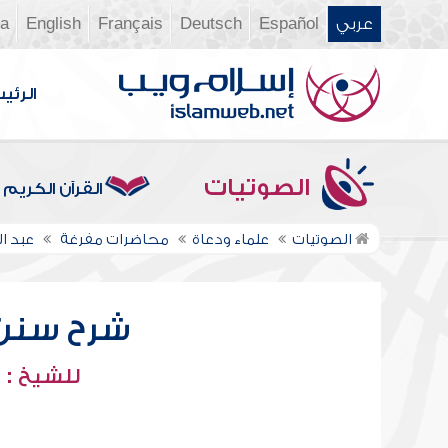
عربي
Español
Deutsch
Français
English
ia
الرئي
الصوتيات
القرآن الكريم
الصوتيات
علماء ودعاة
محاضرات مفرغة
عبد ا
شرح سنن أب
للشيخ : 