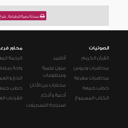
نسخة نصية للطباعة , شرح سنن أبي داود [303] 
الصوتيات
محاور فرع
القرآن الكريم
أناشيد
الرحمة المه
محاضرات ودروس
متون علمية
واحة رمضان
ومنظومات
محاضرات مفرغة
الحج و العم
مختارات من الأذان
خطب جمعة
خطب جمع
أدعية و أذكار
الكتاب المسموع
القراءات ال
استراحة التسجيلات