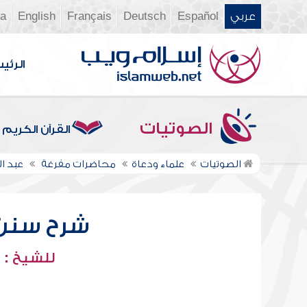
عربي
Español
Deutsch
Français
English
ia
الرئي
الصوتيات
القرآن الكريم
الصوتيات
علماء ودعاة
محاضرات مفرغة
عبد ا
شرح سنن أب
للشيخ : 