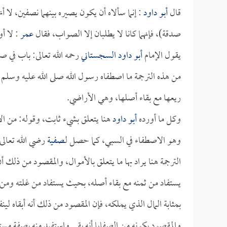
قال
أبو داود
: إنما سألاه أن يكون يصيره بينهما نصفين، لا أن
صدقة)، فإنهما كانا لا يطلبان إلا الصواب، فقال
عمر
: لا أو
يقول الإمام
أبو داود السجستاني
رحمه الله تعالى: باب في ص
من هذه الترجمة ما اصطفاه رسول الله صلى الله عليه وسلم و
ريعها مع بقاء أصلها، وهي الأراضي.
وكل ما أورده
أبو داود
هنا يتعلق بشيء ثابت، وقوله: من الأم
وهو الاصطفاء في السبي، كما حصل لـ
صفية
رضي الله تعالى
الترجمة هنا يراد بها ما يتعلق بالأموال، والمقصود من ذلك 
يستفاد من ثمنه مع بقاء أصله، بحيث يستفاد من غلته ومن
بمثابة المال الذي يملكه، فإن المقصود من ذلك أنه أبقاه لي
والمقصود بكونه من الصفايا أنه بقي واستفيد منه بصفة مست