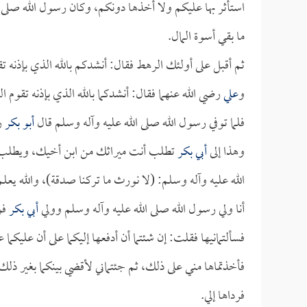
استأثر بها عليكم ولا أخذها دونكم، وكان رسول الله صلى ال
ما بقي أسوة المال.
ثم أقبل على أولئك الرهط فقال: أنشدكم بالله الذي بإذنه 
و
علي
رضي الله عنهما فقال: أنشدكما بالله الذي بإذنه تقوم 
فلما توفي رسول الله صلى الله عليه وآله وسلم قال
أبو بكر
رض
وهذا إلى
أبي بكر
تطلب أنت ميراثك من ابن أخيك، ويطلب هذ
الله عليه وآله وسلم: (لا نورث ما تركنا صدقة)، والله يعل
أنا ولي رسول الله صلى الله عليه وآله وسلم وولي
أبي بكر
فول
فسألتمانيها فقلت: إن شئتما أن أدفعها إليكما على أن عليكما 
فأخذتماها مني على ذلك، ثم جئتماني لأقضي بينكما بغير ذلك،
فرداها إلي.