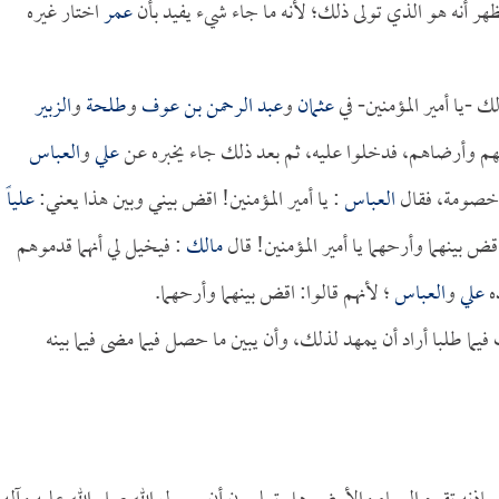
ظهر أنه هو الذي تولى ذلك؛ لأنه ما جاء شيء يفيد بأن
عمر
اختار غيره
 -يا أمير المؤمنين- في
عثمان
و
عبد الرحمن بن عوف
و
طلحة
و
الزبير
عنهم وأرضاهم، فدخلوا عليه، ثم بعد ذلك جاء يخبره عن
علي
و
العباس
ما خصومة، فقال
العباس
: يا أمير المؤمنين! اقض بيني وبين هذا يعني:
علياً
ض بينهما وأرحهما يا أمير المؤمنين! قال
مالك
: فيخيل لي أنهما قدموهم
ه
علي
و
العباس
؛ لأنهم قالوا: اقض بينهما وأرحهما.
 فيما طلبا أراد أن يمهد لذلك، وأن يبين ما حصل فيما مضى فيما بينه