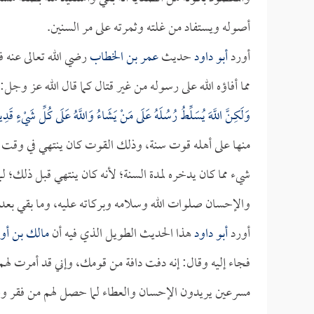
أصوله ويستفاد من غلته وثمرته على مر السنين.
أورد
أبو داود
حديث
عمر بن الخطاب
رضي الله تعالى عنه ف
مما أفاؤه الله على رسوله من غير قتال كما قال الله عز وجل:
وَلَكِنَّ اللَّهَ يُسَلِّطُ رُسُلَهُ عَلَى مَنْ يَشَاءُ وَاللَّهُ عَلَى كُلِّ شَيْءٍ قَدِي
منها على أهله قوت سنة، وذلك القوت كان ينتهي في وقت قر
شيء مما كان يدخره لمدة السنة؛ لأنه كان ينتهي قبل ذلك؛ ل
والإحسان صلوات الله وسلامه وبركاته عليه، وما بقي بعد 
أورد
أبو داود
هذا الحديث الطويل الذي فيه أن
مالك بن أو
فجاء إليه وقال: إنه دفت دافة من قومك، وإني قد أمرت لهم
مسرعين يريدون الإحسان والعطاء لما حصل لهم من فقر 