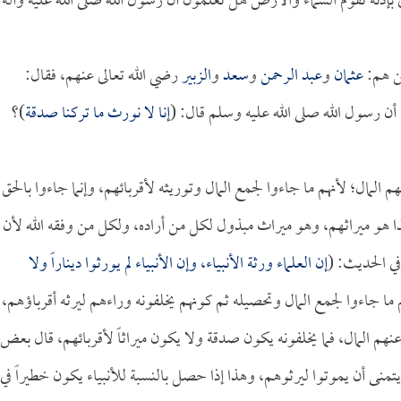
 بإذنه تقوم السماء والأرض هل تعلمون أن رسول الله صلى الله عليه وآله
ين هم:
عثمان
و
عبد الرحمن
و
سعد
و
الزبير
رضي الله تعالى عنهم، فقال:
أن رسول الله صلى الله عليه وسلم قال: (
إنا لا نورث ما تركنا صدقة
)؟
 المال؛ لأنهم ما جاءوا لجمع المال وتوريثه لأقربائهم، وإنما جاءوا بالحق
ذا هو ميراثهم، وهو ميراث مبذول لكل من أراده، ولكل من وفقه الله لأن
في الحديث: (
إن العلماء ورثة الأنبياء، وإن الأنبياء لم يورثوا ديناراً ولا
 ما جاءوا لجمع المال وتحصيله ثم كونهم يخلفونه وراءهم ليرثه أقرباؤهم،
عنهم المال، فما يخلفونه يكون صدقة ولا يكون ميراثاً لأقربائهم، قال بعض
نى أن يموتوا ليرثوهم، وهذا إذا حصل بالنسبة للأنبياء يكون خطيراً في