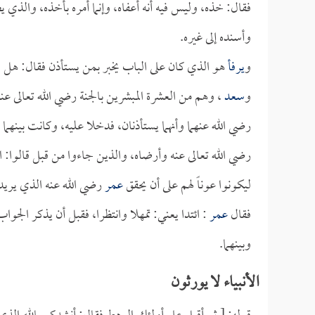
فقال: خذه، وليس فيه أنه أعفاه، وإنما أمره بأخذه، والذي ي
وأسنده إلى غيره.
و
يرفأ
هو الذي كان على الباب يخبر بمن يستأذن فقال: هل لك
و
سعد
، وهم من العشرة المبشرين بالجنة رضي الله تعالى 
رضي الله عنهما وأنهما يستأذنان، فدخلا عليه، وكانت بينه
رضي الله تعالى عنه وأرضاه، والذين جاءوا من قبل قالوا: اق
ليكونوا عوناً لهم على أن يحقق
عمر
رضي الله عنه الذي يريد
فقال
عمر
: ائتدا يعني: تمهلا وانتظرا، فقبل أن يذكر الجواب
وبينهما.
الأنبياء لا يورثون