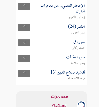
الإعجاز العلمي...من معجزات
0
القرآن
زغلول النجار
القدر (24)
0
سفر الحوالي
سورة ق
0
محمد ركابي
سورة فصّلت
0
ياسر سلامة
أناشيد صلاح الدين [3]
0
فرقة الاعتصام
عدد مرات
الاستماع