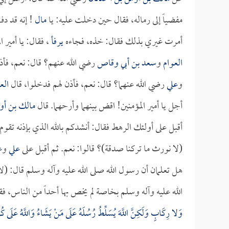
مفضياً إلى رماله، فقال حين دخلت عليه: يا
مال
! إنه قد د
أمرت غيري بذلك فقال: خذه، فجاءه
يرفأ
، فقال: يا أمير 
العوام
و
سعد بن أبي وقاص
رضي الله عنهم؟ قال: نعم، فأذ
و
علي
رضي الله عنهما؟ قال: نعم، فأذن لهم فدخلوا، قال
الع
أجل يا أمير المؤمنين! اقض بينهما وأرحهما. قال
مالك بن أ
أقبل على أولئك الرهط فقال: أنشدكم بالله الذي بإذنه تقو
(لا نورث ما تركنا صدقة)؟ قالوا: نعم. ثم أقبل على
علي
و
ع
هل تعلمان أن رسول الله صلى الله عليه وآله وسلم قال: (ل
الله عليه وآله وسلم بخاصة لم يخص بها أحداً من الناس، فقا
وَلا رِكَابٍ وَلَكِنَّ اللَّهَ يُسَلِّطُ رُسُلَهُ عَلَى مَنْ يَشَاءُ وَاللَّهُ عَلَى كُ