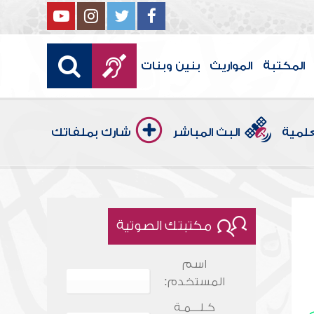
المكتبة
المواريث
بنين وبنات
علمية
البث المباشر
شارك بملفاتك
مكتبتك الصوتية
اسم
المستخدم:
كـلـــمـة