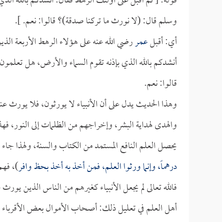
قوله: [ ثم أقبل على أولئك الرهط فقال: أنشدكم بالله الذي
وسلم قال: (لا نورث ما تركنا صدقة)؟ قالوا: نعم. ].
أي: أقبل
عمر
رضي الله عنه على هؤلاء الرهط الأربعة الذ
أنشدكم بالله الذي بإذنه تقوم السماء والأرض، هل تعلمون 
قالوا: نعم.
وهذا الحديث يدل على أن الأنبياء لا يورثون، فلا يورث عنهم
والهدى لهداية البشر، وإخراجهم من الظلمات إلى النور، فه
يحصل العلم النافع المستمد من الكتاب والسنة، ولهذا جاء 
درهماً، وإنما ورثوا العلم، فمن أخذ به أخذ بحظ وافر
)، فهم
فالله تعالى لم يجعل الأنبياء كغيرهم من الناس الذين يورث 
أهل العلم في تعليل ذلك: أصحاب الأموال بعض الأقرباء يتم