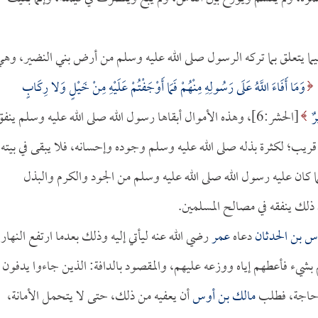
يما يتعلق بما تركه الرسول صلى الله عليه وسلم من أرض بني النضير، وه
وَمَا أَفَاءَ اللَّهُ عَلَى رَسُولِهِ مِنْهُمْ فَمَا أَوْجَفْتُمْ عَلَيْهِ مِنْ خَيْلٍ وَلا رِكَابٍ
رٌ
[الحشر:6]، وهذه الأموال أبقاها رسول الله صلى الله عليه وسلم ينف
يب؛ لكثرة بذله صلى الله عليه وسلم وجوده وإحسانه، فلا يبقى في بيته
ما كان عليه رسول الله صلى الله عليه وسلم من الجود والكرم والبذل
ذلك ينفقه في مصالح المسلمين.
س بن الحدثان
دعاه
عمر
رضي الله عنه ليأتي إليه وذلك بعدما ارتفع النهار،
 بشيء فأعطهم إياه ووزعه عليهم، والمقصود بالدافة: الذين جاءوا يدفون
وحاجة، فطلب
مالك بن أوس
أن يعفيه من ذلك، حتى لا يتحمل الأمانة،