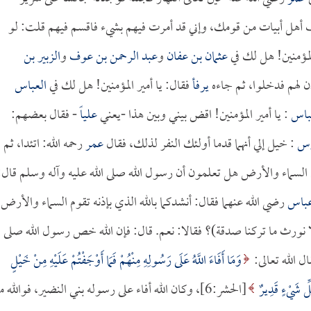
ف أهل أبيات من قومك، وإني قد أمرت فيهم بشيء فاقسم فيهم قلت: لو
المؤمنين! هل لك في
عثمان بن عفان
و
عبد الرحمن بن عوف
و
الزبير بن
ن لهم فدخلوا، ثم جاءه
يرفأ
فقال: يا أمير المؤمنين! هل لك في
العباس
باس
: يا أمير المؤمنين! اقض بيني وبين هذا -يعني
علياً
- فقال بعضهم:
وس
: خيل إلي أنهما قدما أولئك النفر لذلك، فقال
عمر
رحمه الله: اتئدا، ثم
م السماء والأرض هل تعلمون أن رسول الله صلى الله عليه وآله وسلم قال:
باس
رضي الله عنهما فقال: أنشدكما بالله الذي بإذنه تقوم السماء والأرض
ا نورث ما تركنا صدقة)؟ فقالا: نعم. قال: فإن الله خص رسول الله صلى
ل الله تعالى:
وَمَا أَفَاءَ اللَّهُ عَلَى رَسُولِهِ مِنْهُمْ فَمَا أَوْجَفْتُمْ عَلَيْهِ مِنْ خَيْلٍ
لِّ شَيْءٍ قَدِيرٌ
[الحشر:6]، وكان الله أفاء على رسوله بني النضير، فوالله م