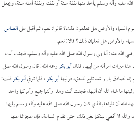
له عليه وآله وسلم يأخذ منها نفقة سنة أو نفقته ونفقة أهله سنة، ويجعل
تقوم السماء والأرض هل تعلمون ذلك؟ قالوا: نعم، ثم أقبل على
العباس
السماء والأرض هل تعلمان ذلك؟ قالا: نعم.
ي الله عنه: أنا ولي رسول الله صلى الله عليه وآله وسلم، فجئت أنت
ا ميراث امرأته من أبيها، فقال
أبو بكر
رحمه الله: قال رسول الله صلى
م إنه لصادق بار راشد تابع للحق، فوليها
أبو بكر
، فلما توفي
أبو بكر
قلت:
يتها ما شاء الله أن أليها، فجئت أنت وهذا وأنتما جميع وأمركما واحد
عهد الله أن تلياها بالذي كان رسول الله صلى الله عليه وآله وسلم يليها
 والله لا أقضي بينكما بغير ذلك حتى تقوم الساعة، فإن عجزتما عنها