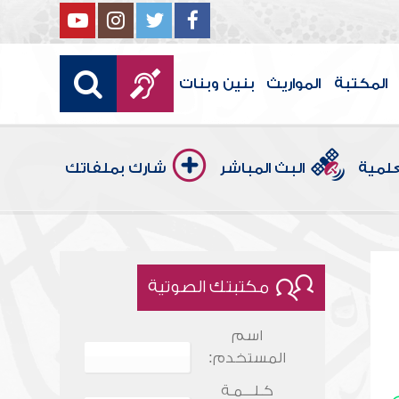
المكتبة
المواريث
بنين وبنات
علمية
البث المباشر
شارك بملفاتك
مكتبتك الصوتية
اسم
المستخدم:
كـلـــمـة