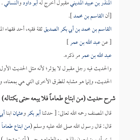
المنذر بن عبيد المديني
مقبول أخرج له
أبو داود
و
النسائي
.
[أن
القاسم بن محمد
].
القاسم بن محمد بن أبي بكر الصديق
ثقة فقيه، أحد فقهاء ا
[ عن
عبد الله بن عمر
]
عبد الله بن عمر
مر ذكره.
والحديث فيه رجل مقبول لا يؤثر؛ لأنه مثل الحديث الأول،
الحديث، وإنما هو مشابه للطرق الأخرى التي هي بمعناه، و
شرح حديث (من ابتاع طعاماً فلا يبعه حتى يكتاله)
قال المصنف رحمه الله تعالى: [ حدثنا
أبو بكر
و
عثمان
ابنا
أبي
قال: قال رسول الله صلى الله عليه وسلم (
من ابتاع طعاماً 
ترى أنهم يتبايعون بالذهب والطعام مرجى ( أي: مؤجل ) ]