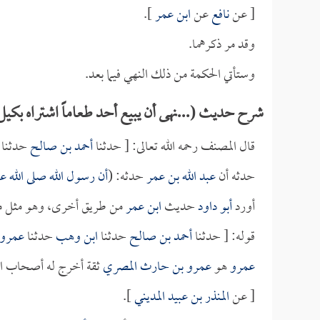
[ عن
نافع
عن
ابن عمر
].
وقد مر ذكرهما.
وستأتي الحكمة من ذلك النهي فيما بعد.
شرح حديث (...نهى أن يبيع أحد طعاماً اشتراه بكي
قال المصنف رحمه الله تعالى: [ حدثنا
أحمد بن صالح
حدثنا
حدثه أن
عبد الله بن عمر
حدثه: (
أن رسول الله صلى الله ع
أورد
أبو داود
حديث
ابن عمر
من طريق أخرى، وهو مثل ما
قوله: [ حدثنا
أحمد بن صالح
حدثنا
ابن وهب
حدثنا
عمرو
عمرو
هو
عمرو بن حارث المصري
ثقة أخرج له أصحاب ال
[ عن
المنذر بن عبيد المديني
].