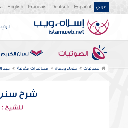
عربي
Español
Deutsch
Français
English
ia
الرئي
الصوتيات
القرآن الكريم
الصوتيات
علماء ودعاة
محاضرات مفرغة
عبد ا
شرح سنن أب
للشيخ : 