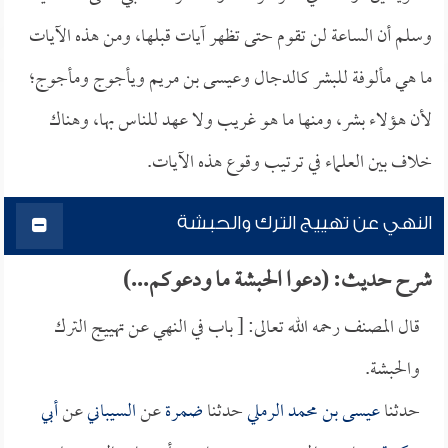
وسلم أن الساعة لن تقوم حتى تظهر آيات قبلها، ومن هذه الآيات
ما هي مألوفة للبشر كالدجال وعيسى بن مريم ويأجوج ومأجوج؛
لأن هؤلاء بشر، ومنها ما هو غريب ولا عهد للناس بها، وهناك
خلاف بين العلماء في ترتيب وقوع هذه الآيات.
النهي عن تهييج الترك والحبشة
شرح حديث: (دعوا الحبشة ما ودعوكم...)
قال المصنف رحمه الله تعالى: [ باب في النهي عن تهييج الترك
والحبشة.
حدثنا
عيسى بن محمد الرملي
حدثنا
ضمرة
عن
السيباني
عن
أبي