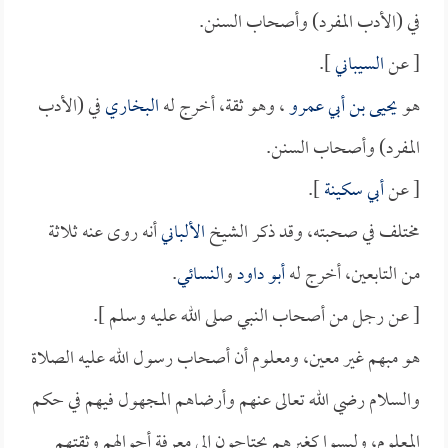
في (الأدب المفرد) وأصحاب السنن.
[ عن
السيباني
].
هو
يحيى بن أبي عمرو
، وهو ثقة، أخرج له
البخاري
في (الأدب
المفرد) وأصحاب السنن.
[ عن
أبي سكينة
].
مختلف في صحبته، وقد ذكر الشيخ
الألباني
أنه روى عنه ثلاثة
من التابعين، أخرج له
أبو داود
و
النسائي
.
[ عن رجل من أصحاب النبي صلى الله عليه وسلم ].
هو مبهم غير معين، ومعلوم أن أصحاب رسول الله عليه الصلاة
والسلام رضي الله تعالى عنهم وأرضاهم المجهول فيهم في حكم
المعلوم، وليسوا كغيرهم يحتاجون إلى معرفة أحوالهم وثقتهم