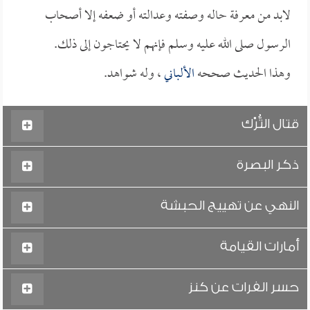
لابد من معرفة حاله وصفته وعدالته أو ضعفه إلا أصحاب
الرسول صلى الله عليه وسلم فإنهم لا يحتاجون إلى ذلك.
وهذا الحديث صححه
الألباني
، وله شواهد.
قتال التُّرْك
ذكر البصرة
النهي عن تهييج الحبشة
أمارات القيامة
حسر الفرات عن كنز