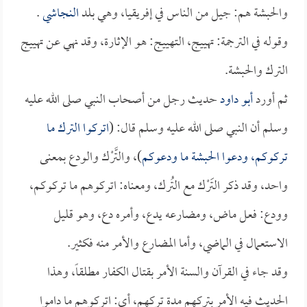
والحبشة هم: جيل من الناس في إفريقيا، وهي بلد
النجاشي
.
وقوله في الترجمة: تهييج، التهييج: هو الإثارة، وقد نهي عن تهييج
الترك والحبشة.
ثم أورد
أبو داود
حديث رجل من أصحاب النبي صلى الله عليه
وسلم أن النبي صلى الله عليه وسلم قال: (
اتركوا الترك ما
تركوكم، ودعوا الحبشة ما ودعوكم
)، والتَّرْك والودع بمعنى
واحد، وقد ذكر التَرْك مع التُرك، ومعناه: اتركوهم ما تركوكم،
وودع: فعل ماض، ومضارعه يدع، وأمره دع، وهو قليل
الاستعمال في الماضي، وأما المضارع والأمر منه فكثير.
وقد جاء في القرآن والسنة الأمر بقتال الكفار مطلقاً، وهذا
الحديث فيه الأمر بتركهم مدة تركهم، أي: اتركوهم ما داموا