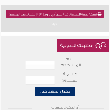
نسخة نصية للطباعة , شرح سنن أبي داود [484] للشيخ : عبد المحسن
العباد
مكتبتك الصوتية
اسم
المستخدم:
كـلـــمـة
الـمـــــرور:
دخول المشتركين
أو الدخول بحساب