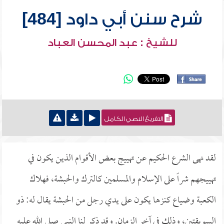
شرح سنن أبي داود [484]
للشيخ : عبد المحسن العباد
التفريغ النصي الكامل
لقد نهى الشرع الحكيم عن تهييج بعض الأقوام الذين يكون في
تهييجهم شراً على الإسلام والمسلمين كالترك والحبشة، فهلاك
الكعبة وضياع كنزها يكون على يدي رجل من الحبشة يقال له: ذو
السويقتين، وذلك في آخر الزمان. وقد ذكر لنا النبي صلى الله عليه