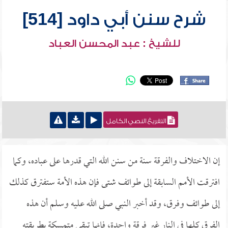
شرح سنن أبي داود [514]
للشيخ : عبد المحسن العباد
التفريغ النصي الكامل
إن الاختلاف والفرقة سنة من سنن الله التي قدرها على عباده، وكما
افترقت الأمم السابقة إلى طوائف شتى فإن هذه الأمة ستفترق كذلك
إلى طوائف وفرق، وقد أخبر النبي صلى الله عليه وسلم أن هذه
الفرق كلها في النار غير فرقة واحدة، فإنها تبقى متمسكة بطريقته