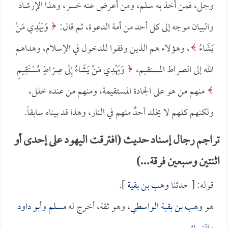
وجل، فمن أخذ به سلم، ومن أعرض عنه خسر، وهذا الإرشاد
والبيان موجه إلى كل أحد من أمة الدعوة، ثم قال:
وَيَهْدِي مَنْ
يَشَاءُ
، وهؤلاء هم الذين وفقوا للدخول في الإسلام، وهداهم
الله إلى الصراط المستقيم،
وَيَهْدِي مَنْ يَشَاءُ إِلَى صِرَاطٍ مُسْتَقِيمٍ
منهم من هو على الجادة المستقيمة، ومنهم من عنده خلل،
ولكنهم كلهم لا يخلد أحدٌ منهم في النار، وهذا قد بيناه سابقاً.
تراجم رجال إسناد حديث (افترقت اليهود على إحدى أو
اثنتين وسبعين فرقة...)
قوله: [ حدثنا
وهب بن بقية
].
هو
وهب بن بقية الواسطي
، وهو ثقة، أخرج له
مسلم
و
أبو داود