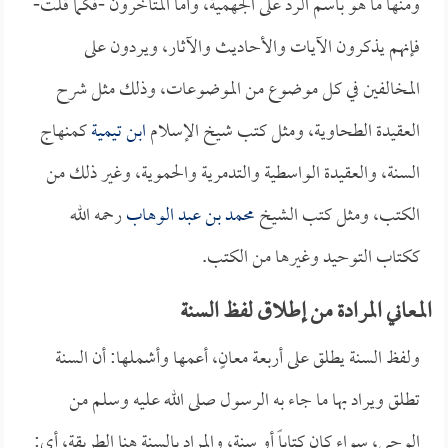
ومنها ما هو باسم الرد على الجهمية، وأما المتأخرون -فكما قلت-
فإنهم يذكرون الآيات والأحاديث والآثار، ويردون على
المخالفين في كل موضوع من الموضوعات، وذلك مثل شرح
العقيدة الطحاوية، ومثل كتب شيخ الإسلام
ابن تيمية
كمنهاج
السنة، والعقيدة الواسطية والتدمرية والحموية، وغير ذلك من
الكتب، ومثل كتب الشيخ
محمد بن عبد الوهاب
رحمه الله
ككتاب التوحيد وغيرها من الكتب.
المعاني المرادة من إطلاق لفظ السنة
ولفظ السنة يطلق على أربعة معانٍ، أعمها وأشملها: أن السنة
تطلق ويراد بها ما جاء به الرسول صلى الله عليه وسلم من
الوحي، سواء كان كتاباً أو سنة، والمراد بالسنة هنا الطريقة، أي: