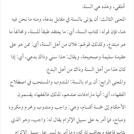
خُلقي، وهذه هي السنة.
المعنى الثالث: أن يؤتى بالسنة في مقابل بدعة، ومنه ما نحن فيه
هنا، فإن قوله: كتاب السنة، أي: ما يعتقد طبقاً للسنة، ومخالفاً ما
هو مبتدع، وكذلك قولهم: فلان من أهل السنة، أي: ممن هو على
عقيدة سليمة وصحيحة، ويقال: هذا سني وذاك بدعي، أي: إذا
كان هذا من أهل السنة وذاك من أهل البدع.
والمعنى الرابع: أن يراد بالسنة: المندوب والمستحب في اصطلاح
الفقهاء، أي: أنها مترادفات عندهم، لذلك فالفقهاء يقسمون
الأحكام إلى خمسة أقسام، وهي: واجب ومندوب ومحرم ومكروه
ومباح، فما أمر به على سبيل الإلزام يقال له: واجب، وهو الذي
يثاب فاعله ويعاقب تاركه، وما أمر به ليس على سبيل الإلزام