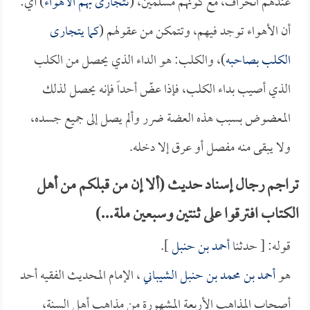
عندهم انحراف، مع كونهم مسلمين، (
تتجارى بهم الأهواء
) أي:
أن الأهواء توجد فيهم، وتتمكن من عقولهم (
كما يتجارى
الكلب بصاحبه
)، والكلب: هو الداء الذي يحصل من الكلب
الذي أصيب بداء الكلب، فإذا عضّ أحداً فإنه يحصل لذلك
المعضوض بسبب هذه العضة ضرر وألم يصل إلى جميع جسده،
ولا يبقى منه مفصل أو عرق إلا دخله.
تراجم رجال إسناد حديث (ألا إن من قبلكم من أهل
الكتاب افترقوا على ثنتين وسبعين ملة...)
قوله: [ حدثنا
أحمد بن حنبل
].
هو
أحمد بن محمد بن حنبل الشيباني
، الإمام المحديث الفقيه أحد
أصحاب المذاهب الأربعة المشهورة من مذاهب أهل السنة،