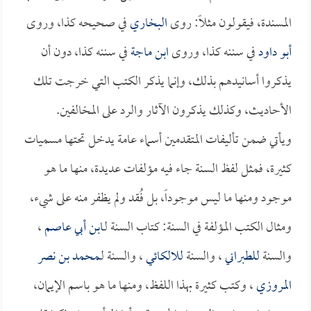
المسندة، فيقولون مثلاً: روى
البخاري
في صحيحه كذا، وروى
أبو داود
في سننه كذا، وروى
ابن ماجة
في سننه كذا، دون أن
يذكروا أسانيدهم بذلك، وإنما يذكر الكتب التي خرجت تلك
الأحاديث، وكذلك يذكرون الآثار والرد على المخالفين.
ويأتي ضمن تأليفات المتقدمين أسماء عامة يدخل تحتها مسميات
كثيرة، فمثل لفظ السنة جاء فيه مؤلفات عديدة، منها ما هو
موجود ومنها ما ليس موجوداً، بل فُقد ولم يظفر منه على شيء،
ومثال الكتب المؤلفة في السنة: كتاب السنة لـ
ابن أبي عاصم
،
والسنة
للطبراني
، والسنة
للالكائي
، والسنة لـ
محمد بن نصر
المروزي
، وكتب كثيرة بهذا اللفظ، ومنها ما هو باسم الإيمان،