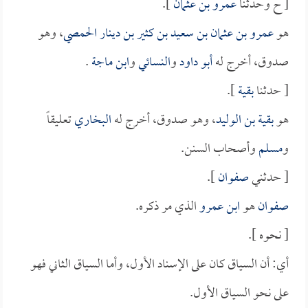
[ ح وحدثنا
عمرو بن عثمان
].
هو
عمرو بن عثمان بن سعيد بن كثير بن دينار الحمصي
، وهو
صدوق، أخرج له
أبو داود
و
النسائي
و
ابن ماجة
.
[ حدثنا
بقية
].
هو
بقية بن الوليد
، وهو صدوق، أخرج له
البخاري
تعليقاً
و
مسلم
وأصحاب السنن.
[ حدثني
صفوان
].
صفوان
هو
ابن عمرو
الذي مر ذكره.
[ نحوه ].
أي: أن السياق كان على الإسناد الأول، وأما السياق الثاني فهو
على نحو السياق الأول.