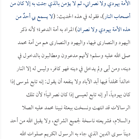
الأمة يهودي ولا نصراني، ثم لا يؤمن بالذي جئت به إلا كان من
أصحاب النار
)، فقوله في هذه الحديث: (
لا يسمع بي أحدٌ من
هذه الأمة يهودي ولا نصران
) المراد به أمة الدعوة؛ لأنه ذكر
اليهود والنصارى فيها، واليهود والنصارى هم من أمة محمد
صلى الله عليه وسلم؛ لأنهم مدعوون ومطالبون بالدخول في
دينه، ومن أبى ولم يدخل في دينه فهو كافر، وليس له إلا النار
خالداً مخلداً فيها أبد الآباد ولا ينفعه أن يقول: إنه تابع لموسى إذا
كان يهودياً، أو إنه تابع لعيسى إذا كان نصرانياً؛ لأن تلك
الرسالات قد انتهت ونسخت ببعثة نبينا محمد عليه الصلا
والسلام، فشريعته ناسخة لجميع الشرائع، ولا يقبل الله من أحد
ديناً سوى الدين الذي جاء به الرسول الكريم صلوات الله