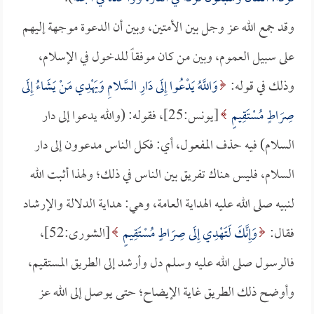
وقد جمع الله عز وجل بين الأمتين، وبين أن الدعوة موجهة إليهم
على سبيل العموم، وبين من كان موفقاً للدخول في الإسلام،
وذلك في قوله:
وَاللَّهُ يَدْعُوا إِلَى دَارِ السَّلامِ وَيَهْدِي مَنْ يَشَاءُ إِلَى
صِرَاطٍ مُسْتَقِيمٍ
[يونس:25]، فقوله: (والله يدعوا إلى دار
السلام) فيه حذف المفعول، أي: فكل الناس مدعوون إلى دار
السلام، فليس هناك تفريق بين الناس في ذلك؛ ولهذا أثبت الله
لنبيه صلى الله عليه الهداية العامة، وهي: هداية الدلالة والإرشاد
فقال:
وَإِنَّكَ لَتَهْدِي إِلَى صِرَاطٍ مُسْتَقِيمٍ
[الشورى:52]،
فالرسول صلى الله عليه وسلم دل وأرشد إلى الطريق المستقيم،
وأوضح ذلك الطريق غاية الإيضاح؛ حتى يوصل إلى الله عز