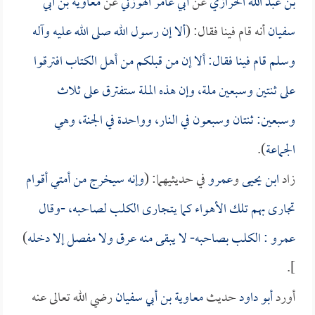
بن عبد الله الحرازي
عن
أبي عامر الهوزني
عن
معاوية بن أبي
سفيان
أنه قام فينا فقال: (
ألا إن رسول الله صلى الله عليه وآله
وسلم قام فينا فقال: ألا إن من قبلكم من أهل الكتاب افترقوا
على ثنتين وسبعين ملة، وإن هذه الملة ستفترق على ثلاث
وسبعين: ثنتان وسبعون في النار، وواحدة في الجنة، وهي
الجماعة
).
زاد
ابن يحيى
و
عمرو
في حديثيهما: (
وإنه سيخرج من أمتي أقوام
تجارى بهم تلك الأهواء كما يتجارى الكلب لصاحبه، -وقال
عمرو
: الكلب بصاحبه- لا يبقى منه عرق ولا مفصل إلا دخله
)
].
أورد
أبو داود
حديث
معاوية بن أبي سفيان
رضي الله تعالى عنه