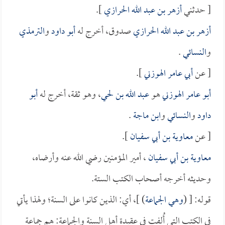
[ حدثني
أزهر بن عبد الله الحرازي
].
أزهر بن عبد الله الحرازي
صدوق، أخرج له
أبو داود
و
الترمذي
و
النسائي
.
[ عن
أبي عامر الهوزني
].
أبو عامر الهوزني
هو
عبد الله بن لحي
، وهو ثقة، أخرج له
أبو
داود
و
النسائي
و
ابن ماجة
.
[ عن
معاوية بن أبي سفيان
].
معاوية بن أبي سفيان
، أمير المؤمنين رضي الله عنه وأرضاه،
وحديثه أخرجه أصحاب الكتب الستة.
قوله: [ (
وهي الجماعة
) ]، أي: الذين كانوا على السنة؛ ولهذا يأتي
في الكتب التي أُلفت في عقيدة أهل السنة والجماعة: هم جماعة