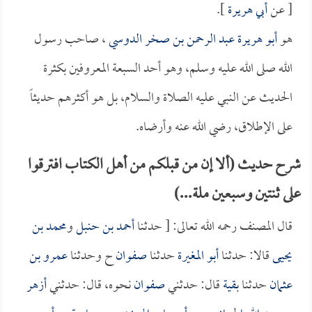
[ عن
أبي هريرة
].
هو
أبو هريرة عبد الرحمن بن صخر الدوسي
، صاحب رسول
الله صلى الله عليه وسلم، وهو أحد السبعة المعروفين بكثرة
الحديث عن النبي عليه الصلاة والسلام، بل هو أكثرهم حديثاً
على الإطلاق، رضي الله عنه وأرضاه.
شرح حديث (ألا إن من قبلكم من أهل الكتاب افترقوا
على ثنتين وسبعين ملة...)
قال المصنف رحمه الله تعالى: [ حدثنا
أحمد بن حنبل
و
محمد بن
يحيى
قالا: حدثنا
أبو المغيرة
حدثنا
صفوان
ح وحدثنا
عمرو بن
عثمان
حدثنا
بقية
قال: حدثني
صفوان
نحوه، قال: حدثني
أزهر