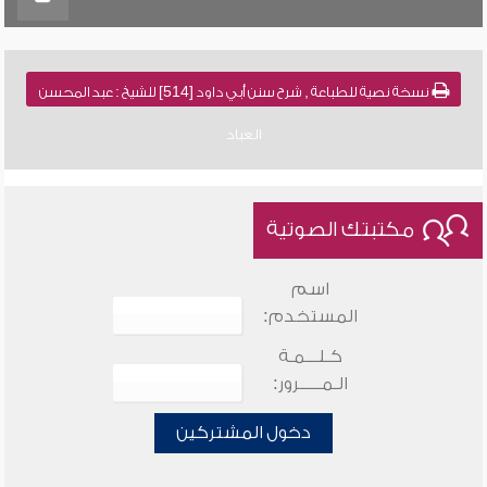
نسخة نصية للطباعة , شرح سنن أبي داود [514] للشيخ : عبد المحسن
العباد
مكتبتك الصوتية
اسم
المستخدم:
كـلـــمـة
الـمـــــرور:
دخول المشتركين