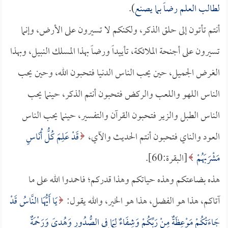
لطالب العلم رضاً بما يصنع
).
أنتم تأتون إلى حلق الذكر، ولكنكم لا تسيرون على الأرض، وإنما
تسيرون على أجنحة الملائكة، تأييداً ورضاً بهذا المسلك النبيل، وبهذا
الغرض الجميل، حين يحب الناس الدنيا فتحبون الله، وحين يحب
الناس اللهو واللعب والركض فتحبون أنتم الذكر، حينما يحب
الناس الطبل والزير فتحبون القرآن والتفسير، حينما يحب الناس
العود والناي فتحبون أنتم الحديث والآي،
قَدْ عَلِمَ كُلُّ أُنَاسٍ
مَشْرَبَهُمْ
[البقرة:60].
هذه بضاعتكم وهذه حياتكم وهذا قدركم؛ فاحمدوا الله على ما
آتاكم، هذا هو الفضل، هذا هو الخير، والله يقول:
يَا أَيُّهَا النَّاسُ قَدْ
جَاءَتْكُمْ مَوْعِظَةٌ مِنْ رَبِّكُمْ وَشِفَاءٌ لِمَا فِي الصُّدُورِ وَهُدىً وَرَحْمَةٌ