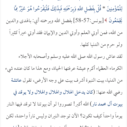
لِلْمُؤْمِنِينَ
*
قُلْ بِفَضْلِ اللَّهِ وَبِرَحْمَتِهِ فَبِذَلِكَ فَلْيَفْرَحُوا هُوَ خَيْرٌ مِمَّا
يَجْمَعُونَ
[يونس:57-58] بفضل الله وبرحمته أي: بالهدى والدين
من الله، فمن أوتي العلم وأوتي الدين والإيمان فقد أوتي خيراً كثيراً
ولو حرم من الدنيا كلها.
لقد عاش رسول الله صلى الله عليه وسلم وأصحابه الأجلاء
الكرماء العظماء أكرم عيشة عرفتها الحياة، ومع هذا ما كان عنده شيء
من الدنيا، بيت النبوة أشرف بيت على وجه الأرض، تقول
عائشة
رضي الله عنها: (
كان يدخل الهلال والهلال والهلال ولا يوقد في
بيوت آل محمد نار
) الله أكبر! تصوروا لو أن بيوتنا لا توقد فيها النار
يوماً واحداً كيف تكون؟ الآن توجد النيران وليس ناراً واحدة، لكن