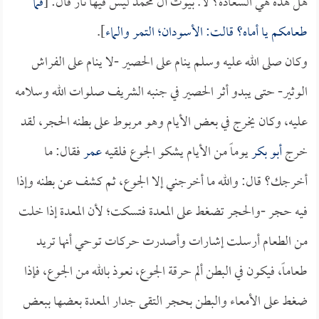
هل هذه هي السعادة؟ لا. بيوت آل محمد ليس فيها نار قال: [
فما
طعامكم يا أماه؟ قالت: الأسودان؛ التمر والماء
].
وكان صلى الله عليه وسلم ينام على الحصير -لا ينام على الفراش
الوثير- حتى يبدو أثر الحصير في جنبه الشريف صلوات الله وسلامه
عليه، وكان يخرج في بعض الأيام وهو مربوط على بطنه الحجر، لقد
خرج
أبو بكر
يوماً من الأيام يشكو الجوع فلقيه
عمر
فقال: ما
أخرجك؟ قال: والله ما أخرجني إلا الجوع، ثم كشف عن بطنه وإذا
فيه حجر -والحجر تضغط على المعدة فتسكت؛ لأن المعدة إذا خلت
من الطعام أرسلت إشارات وأصدرت حركات توحي أنها تريد
طعاماً، فيكون في البطن ألم حرقة الجوع، نعوذ بالله من الجوع، فإذا
ضغط على الأمعاء والبطن بحجر التقى جدار المعدة بعضها ببعض