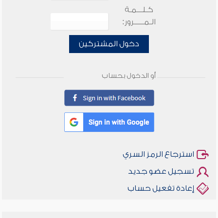
كـلـــمـة
الـمـــــرور:
دخول المشتركين
أو الدخول بحساب
استرجاع الرمز السري
تسجيل عضو جديد
إعادة تفعيل حساب