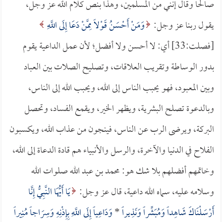
صالحاً وقال إنني من المسلمين، وهذا بنص كلام الله عز وجل،
يقول ربنا عز وجل:
وَمَنْ أَحْسَنُ قَوْلاً مِمَّنْ دَعَا إِلَى اللَّهِ
[فصلت:33] أي: لا أحسن ولا أفضل؛ لأن عمل الداعية يقوم
بدور الوساطة وتقريب العلاقات، وتصليح الصلات بين العباد
وبين المعبود، فهو يحبب الناس إلى الله، ويحبب الله إلى الناس،
وبالدعوة تصلح البشرية، ويظهر الخير، ويقمع الفساد، وتحصل
البركة، ويرضى الرب عن الناس، فينجون من عذاب الله، ويكسبون
الفلاح في الدنيا والآخرة، والرسل والأنبياء هم قادة الدعاة إلى الله،
وخاتمهم أفضلهم بلا شك هو: محمد بن عبد الله صلوات الله
وسلامه عليه، سماه الله داعية، قال عز وجل:
يَا أَيُّهَا النَّبِيُّ إِنَّا
أَرْسَلْنَاكَ شَاهِداً وَمُبَشِّراً وَنَذِيراً
*
وَدَاعِياً إِلَى اللَّهِ بِإِذْنِهِ وَسِرَاجاً مُنِيراً