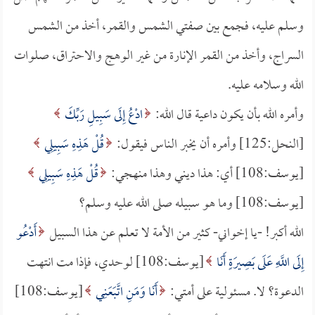
وسلم عليه، فجمع بين صفتي الشمس والقمر، أخذ من الشمس
السراج، وأخذ من القمر الإنارة من غير الوهج والاحتراق، صلوات
الله وسلامه عليه.
وأمره الله بأن يكون داعية قال الله:
ادْعُ إِلَى سَبِيلِ رَبِّكَ
[النحل:125] وأمره أن يخبر الناس فيقول:
قُلْ هَذِهِ سَبِيلِي
[يوسف:108] أي: هذا ديني وهذا منهجي:
قُلْ هَذِهِ سَبِيلِي
[يوسف:108] وما هو سبيله صلى الله عليه وسلم؟
الله أكبر! -يا إخواني- كثير من الأمة لا تعلم عن هذا السبيل
أَدْعُو
إِلَى اللَّهِ عَلَى بَصِيرَةٍ أَنَا
[يوسف:108] لوحدي، فإذا مت انتهت
الدعوة؟ لا. مسئولية على أمتي:
أَنَا وَمَنِ اتَّبَعَنِي
[يوسف:108]