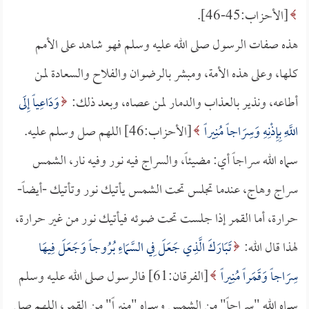
[الأحزاب:45-46].
هذه صفات الرسول صلى الله عليه وسلم فهو شاهد على الأمم
كلها، وعلى هذه الأمة، ومبشر بالرضوان والفلاح والسعادة لمن
أطاعه، ونذير بالعذاب والدمار لمن عصاه، وبعد ذلك:
وَدَاعِياً إِلَى
اللَّهِ بِإِذْنِهِ وَسِرَاجاً مُنِيراً
[الأحزاب:46] اللهم صل وسلم عليه.
سماه الله سراجاً أي: مضيئاً، والسراج فيه نور وفيه نار، الشمس
سراج وهاج، عندما تجلس تحت الشمس يأتيك نور وتأتيك -أيضاً-
حرارة، أما القمر إذا جلست تحت ضوئه فيأتيك نور من غير حرارة،
لهذا قال الله:
تَبَارَكَ الَّذِي جَعَلَ فِي السَّمَاءِ بُرُوجاً وَجَعَلَ فِيهَا
سِرَاجاً وَقَمَراً مُنِيراً
[الفرقان:61] فالرسول صلى الله عليه وسلم
سماه الله "سراجاً" من الشمس وسماه "منيراً" من القمر، اللهم صل