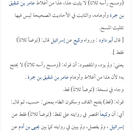
(ومسح رأسه ثلاثاً) لا يثبت هذا، هذا من أغلاط
عامر بن شقيق
بن جمرة
وأوهامه، والثابت في الأحاديث الصحيحة ليس فيها
تثليث المسح.
[ قال
أبو داود
: ورواه
وكيع
عن
إسرائيل
قال: (توضأ ثلاثاً)
فقط ].
يعني: ولم يزد، والمقصود: أن قوله: (ومسح رأسه ثلاثاً) لا يحتج
به؛ لأن هذا من أغلاط وأوهام
عامر بن شقيق بن جمرة
.
وجاء في نسخة: (توضأ ثلاثاً) قط.
قوله: (قط) بفتح القاف وسكون الطاء بمعنى: حسب، ثم قال:
أي: أن
وكيعاً
اقتصر في روايته على لفظ: (توضأ ثلاثاً) فقط عن
إسرائيل
، ولم يفصل، ولم يبين في روايته كما بين
يحيى بن آدم
عن