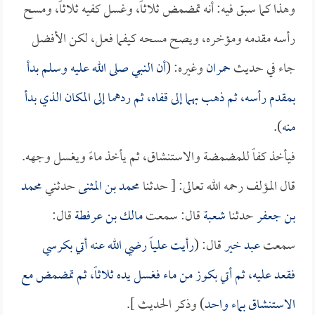
وهذا كما سبق فيه: أنه تمضمض ثلاثاً، وغسل كفيه ثلاثاً، ومسح
رأسه مقدمه ومؤخره، ويصح مسحه كيفما فعل، لكن الأفضل
جاء في حديث
حمران
وغيره: (
أن النبي صلى الله عليه وسلم بدأ
بمقدم رأسه، ثم ذهب بهما إلى قفاه، ثم ردهما إلى المكان الذي بدأ
منه
).
فيأخذ كفاً للمضمضة والاستنشاق، ثم يأخذ ماءً ويغسل وجهه.
قال المؤلف رحمه الله تعالى: [ حدثنا
محمد بن المثنى
حدثني
محمد
بن جعفر
حدثنا
شعبة
قال: سمعت
مالك بن عرفطة
قال:
سمعت
عبد خير
قال: (
رأيت
علياً
رضي الله عنه أتي بكرسي
فقعد عليه، ثم أتي بكوز من ماء فغسل يده ثلاثاً، ثم تمضمض مع
الاستنشاق بماء واحد
) وذكر الحديث ].