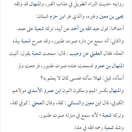
روايته حديث
البراء
الطويل في عذاب القبر، و
المنهال
قد وثقه
يحيى بن معين
وغيره، والذي غر
ابن حزم
شيئان:
أحدهما: قول
عبد الله بن أحمد
عن أبيه، تركه
شعبة
على عمد.
والثاني: أنه سمع من داره صوت طنبور، وقد صرح
شعبة
بهذه
العلة، فقال
العقيلي
عن
وهيب
: قال: سمعت
شعبة
يقول: أتيت
المنهال بن عمرو
فسمعت عنده صوت طنبور، فرجعت ولم
أسأله، قيل: فهلا سألته فعسى كان لا يعلم به؟
و
المنهال
بكسر الميم وسكون النون
ابن عمرو الأسدي
مولاهم
الكوفي، قال
ابن معين
و
النسائي
: ثقة، وقال
العجلي
: كوفي ثقة،
وتركه
شعبة
؛ لأنه سمع في منزله صوت طنبور.
وشذ
شعبة
رحمه الله في هذا.