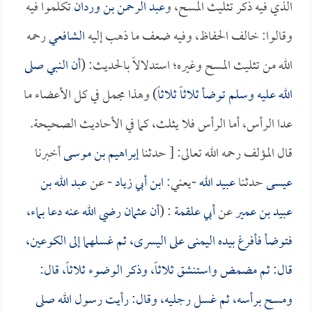
الذي فيه ذكر تثليث المسح، و
عبد الرحمن بن وردان
تكلموا فيه
وقالوا: خالف الحفاظ، وفيه ضعف ما ذهب إليه
الشافعي
رحمه
الله من تثليث المسح وغيره؛ استدلالاً بالحديث: (
أن النبي صلى
الله عليه وسلم توضأ ثلاثاً ثلاثاً
) وهذا مجمل في كل الأعضاء ما
عدا الرأس، أما الرأس فلا يثلث، كما في الأحاديث الصحيحة.
قال المؤلف رحمه الله تعالى: [ حدثنا
إبراهيم بن موسى
أخبرنا
عيسى
حدثنا
عبيد الله
-يعني:
ابن أبي زياد
- عن
عبد الله بن
عبيد بن عمير
عن
أبي علقمة
: (
أن
عثمان
رضي الله عنه دعا بماء،
فتوضأ فأفرغ بيده اليمنى على اليسرى، ثم غسلهما إلى الكوعين،
قال: ثم مضمض واستنشق ثلاثاً، وذكر الوضوء ثلاثاً، قال:
ومسح برأسه، ثم غسل رجليه، وقال: رأيت رسول الله صلى