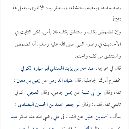
يتمضمضه، وبعضه يستنشقه، ويستنثر بيده الأخرى، يفعل هذا
ثلاثاً.
وإن تمضمض بكف واستنشق بكف فلا بأس، لكن الثابت في
الأحاديث في وضوء النبي صلى الله عليه وسلم: أنه تمضمض
واستنشق من كف واحدة.
قال في تخريجه:
عبد خير بن يزيد الهمداني أبو عمارة الكوفي
مخضرم أدرك الجاهلية. قال
عثمان الدارمي
عن
يحيى بن معين
:
ثقة، وقال
ابن أبي شيبة
عن
يحيى
جاهلي. وقال
العجلي
: كوفي
تابعي ثقة. قلت: وقال
أبو جعفر محمد بن الحسين البغدادي
:
سألت
أحمد بن حنبل
عن الثبت في
علي
رضي الله عنه فذكر
عبد