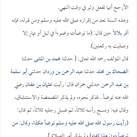
الأرجح أنها تفعل ولو في وقت النهي.
وهذه السنة تعد من إقراره صلى الله عليه وسلم ومن قوله، فإنه
أقر
بلالاً
حين قال: (ما توضأت وضوءاً في ليل أو نهارٍ إلا
وصليت به ركعتين).
قال المؤلف رحمه الله تعالى: [ حدثنا
محمد بن المثنى
حدثنا
الضحاك بن مخلد
حدثنا
عبد الرحمن بن وردان
حدثني
أبو سلمة
بن عبد الرحمن
حدثني
حمران
قال: رأيت
عثمان بن عفان
رضي
الله عنه توضأ.. فذكر نحوه، ولم يذكر المضمضة والاستنشاق،
وقال فيه: ومسح رأسه ثلاثاً، ثم غسل رجليه ثلاثاً، ثم قال:
(
رأيت رسول الله صلى الله عليه وسلم توضأ هكذا، وقال: من
توضأ دون هذا كفاه
) ولم يذكر أمر الصلاة ].