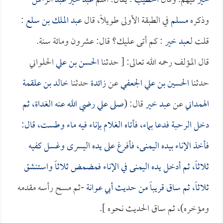
خير
فيهم. وقال
الخطيب
: يقال: اسم
عبد خير
عبد الرحمن
وذكره
مسلم
في الطبقة الأولى طويلاً، قال
عبد الملك بن سلع
:
قلت لـ
عبد خير
: كم أتى عليك؟ قال: عشرون ومائة سنة.
قال المؤلف رحمه الله تعالى: [ حدثنا
الحسن بن علي
الحلواني
حدثنا
الحسين بن علي الجعفي
عن
زائدة
حدثنا
خالد بن علقمة
الهمداني
عن
عبد خير
قال: (
صلى
علي
رضي الله عنه الغداة، ثم
دخل الرحبة فدعا بماء، فأتاه الغلام بإناء فيه ماء وطست، قال:
فأخذ الإناء بيده اليمنى، فأفرغ على يده اليسرى وغسل كفيه
ثلاثاً، ثم أدخل يده اليمنى في الإناء فمضمض ثلاثاً واستنشق
ثلاثاً، ثم ساق قريباً من حديث
أبي عوانة
-ثم مسح رأسه مقدمه
ومؤخره)، ثم ساق الحديث نحوه ].