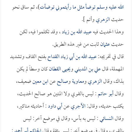
الله عليه وسلم توضأ مثل ما رأيتموني توضأت
)، ثم ساق نحو
حديث
الزهري
وأتم ].
وهذا الحديث فيه
عبيد الله بن زياد
، وقد تكلموا فيه، لكن
حديث
عثمان
ثابت من غير هذه الطريق.
قال في تخريجه:
عبيد الله بن أبي زياد القداح
بفتح القاف وتشديد
المهملة، قال
علي بن المديني
و
يحيى القطان
كان وسطاً لم يكن
بذاك، وقال
الزهري
و
معاوية
و
صالح
عن
ابن معين
ضعيف،
وقال
أبو حاتم
: ليس بالقوي ولا المتين هو صالح الحديث،
يكتب حديثه، وقال:
الآجري
عن
أبي داود
: أحاديثه مناكير،
وقال
النسائي
: ليس به بأس، وقال في موضع آخر: ليس
بالقوي، وقال في موضع آخر: ليس بثقة وقال
الحاكم أبو أحمد
: