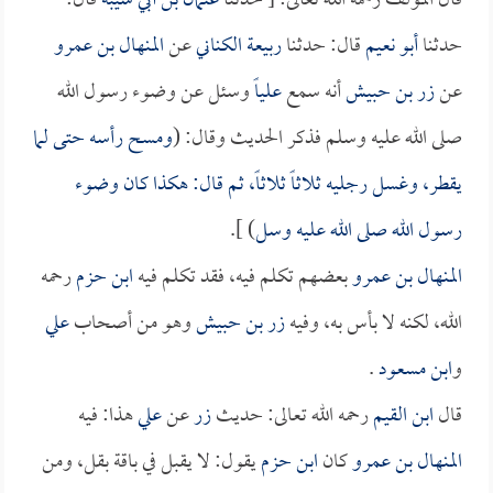
قال المؤلف رحمه الله تعالى: [ حدثنا
عثمان بن أبي شيبة
قال:
حدثنا
أبو نعيم
قال: حدثنا
ربيعة الكناني
عن
المنهال بن عمرو
عن
زر بن حبيش
أنه سمع
علياً
وسئل عن وضوء رسول الله
صلى الله عليه وسلم فذكر الحديث وقال: (
ومسح رأسه حتى لما
يقطر، وغسل رجليه ثلاثاً ثلاثاً، ثم قال: هكذا كان وضوء
رسول الله صلى الله عليه وسل
) ].
المنهال بن عمرو
بعضهم تكلم فيه، فقد تكلم فيه
ابن حزم
رحمه
الله، لكنه لا بأس به، وفيه
زر بن حبيش
وهو من أصحاب
علي
و
ابن مسعود
.
قال
ابن القيم
رحمه الله تعالى: حديث
زر
عن
علي
هذا: فيه
المنهال بن عمرو
كان
ابن حزم
يقول: لا يقبل في باقة بقل، ومن