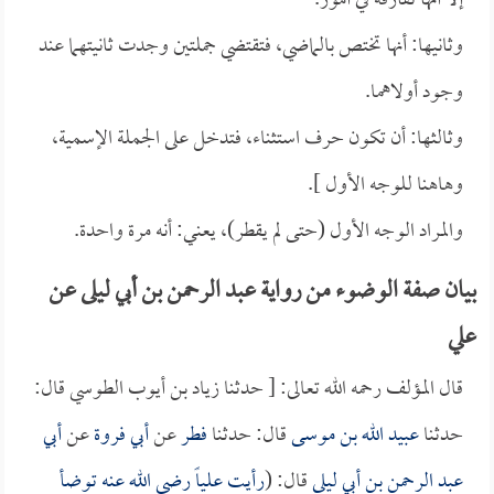
إلا أنها تفارقه في أمور.
وثانيها: أنها تختص بالماضي، فتقتضي جملتين وجدت ثانيتهما عند
وجود أولاهما.
وثالثها: أن تكون حرف استثناء، فتدخل على الجملة الإسمية،
وهاهنا للوجه الأول ].
والمراد الوجه الأول (حتى لم يقطر)، يعني: أنه مرة واحدة.
بيان صفة الوضوء من رواية عبد الرحمن بن أبي ليلى عن
علي
قال المؤلف رحمه الله تعالى: [ حدثنا زياد بن أيوب الطوسي قال:
حدثنا
عبيد الله بن موسى
قال: حدثنا
فطر
عن
أبي فروة
عن
أبي
عبد الرحمن بن أبي ليلى
قال: (
رأيت
علياً
رضي الله عنه توضأ