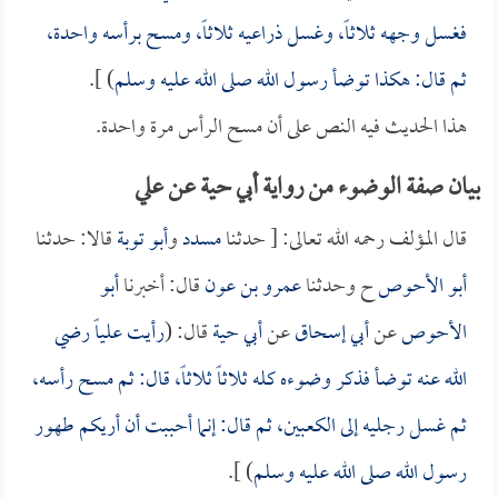
فغسل وجهه ثلاثاً، وغسل ذراعيه ثلاثاً، ومسح برأسه واحدة،
ثم قال: هكذا توضأ رسول الله صلى الله عليه وسلم
) ].
هذا الحديث فيه النص على أن مسح الرأس مرة واحدة.
بيان صفة الوضوء من رواية أبي حية عن علي
قال المؤلف رحمه الله تعالى: [ حدثنا
مسدد
و
أبو توبة
قالا: حدثنا
أبو الأحوص
ح وحدثنا
عمرو بن عون
قال: أخبرنا
أبو
الأحوص
عن
أبي إسحاق
عن
أبي حية
قال: (
رأيت
علياً
رضي
الله عنه توضأ فذكر وضوءه كله ثلاثاً ثلاثاً، قال: ثم مسح رأسه،
ثم غسل رجليه إلى الكعبين، ثم قال: إنما أحببت أن أريكم طهور
رسول الله صلى الله عليه وسلم
) ].