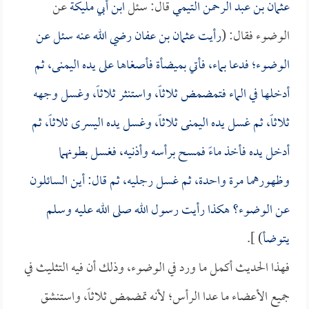
عثمان بن عبد الرحمن التيمي
قال: سئل
ابن أبي مليكة
عن
الوضوء فقال: (
رأيت
عثمان بن عفان
رضي الله عنه سئل عن
الوضوء؛ فدعا بماء، فأتي بميضأة فأصغاها على يده اليمنى، ثم
أدخلها في الماء فتمضمض ثلاثاً، واستنثر ثلاثاً، وغسل وجهه
ثلاثاً، ثم غسل يده اليمنى ثلاثاً، وغسل يده اليسرى ثلاثاً، ثم
أدخل يده فأخذ ماءً فمسح برأسه وأذنيه، فغسل بطونهما
وظهورهما مرة واحدة، ثم غسل رجليه، ثم قال: أين السائلون
عن الوضوء؟ هكذا رأيت رسول الله صلى الله عليه وسلم
يتوضأ
) ].
فهذا الحديث أكمل ما ورد في الوضوء، وذلك أن فيه التثليث في
جميع الأعضاء ما عدا الرأس؛ لأنه تمضمض ثلاثاً، واستنشق