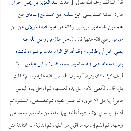
قال المؤلف رحمه الله تعالى: [ حدثنا
عبد العزيز بن يحيى الحراني
قال: حدثنا
محمد
يعني:
ابن سلمة
عن
محمد بن إسحاق
عن
محمد بن طلحة بن يزيد بن ركانة
عن
عبيد الله الخولاني
عن
ابن
عباس
رضي الله عنهما قال: (
دخل عليَّ علي رضي الله عنه -
يعني:
ابن أبي طالب
- وقد أهراق الماء، فدعا بوضوء، فأتيناه
بتور فيه ماء حتى وضعناه بين يديه، فقال: يا
ابن عباس
! ألا
أريك كيف كان يتوضأ رسول الله صلى الله عليه وسلم؟ قلت:
بلى، قال: فأفضى الإناء على يده فغسلها، ثم أدخل يده اليمنى
فأفرغ بها على الأخرى، ثم غسل كفيه، ثم تمضمض واستنثر، ثم
أدخل يديه في الإناء جميعاً فأخذ بهما حفنة من ماء فضرب بها على
وجهه، ثم ألقم إبهاميه ما أقبل من أذنيه، ثم الثانية، ثم الثالثة مثل