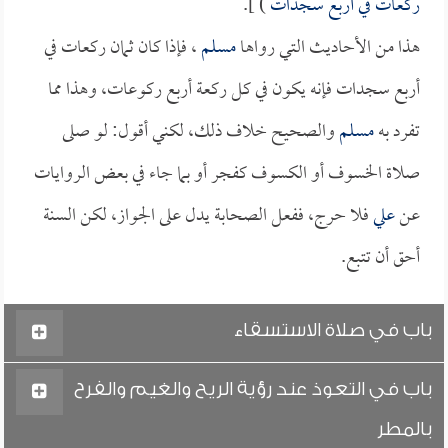
ركعات في أربع سجدات
) ].
هذا من الأحاديث التي رواها
مسلم
، فإذا كان ثمان ركعات في
أربع سجدات فإنه يكون في كل ركعة أربع ركوعات، وهذا مما
تفرد به
مسلم
والصحيح خلاف ذلك، لكني أقول: لو صلى
صلاة الخسوف أو الكسوف كفجر أو بما جاء في بعض الروايات
عن
علي
فلا حرج، ففعل الصحابة يدل على الجواز، لكن السنة
أحق أن تتبع.
باب في صلاة الاستسقاء
باب في التعوذ عند رؤية الريح والغيم والفرح
بالمطر