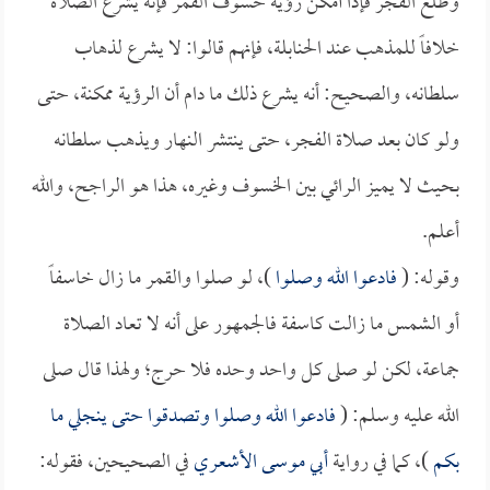
وطلع الفجر فإذا أمكن رؤية خسوف القمر فإنه يشرع الصلاة
خلافاً للمذهب عند الحنابلة، فإنهم قالوا: لا يشرع لذهاب
سلطانه، والصحيح: أنه يشرع ذلك ما دام أن الرؤية ممكنة، حتى
ولو كان بعد صلاة الفجر، حتى ينتشر النهار ويذهب سلطانه
بحيث لا يميز الرائي بين الخسوف وغيره، هذا هو الراجح، والله
أعلم.
وقوله: (
فادعوا الله وصلوا
)، لو صلوا والقمر ما زال خاسفاً
أو الشمس ما زالت كاسفة فالجمهور على أنه لا تعاد الصلاة
جماعة، لكن لو صلى كل واحد وحده فلا حرج؛ ولهذا قال صلى
الله عليه وسلم: (
فادعوا الله وصلوا وتصدقوا حتى ينجلي ما
بكم
)، كما في رواية
أبي موسى الأشعري
في الصحيحين، فقوله: