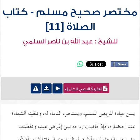
مختصر صحيح مسلم - كتاب
الصلاة [11]
للشيخ : عبد الله بن ناصر السلمي
التفريغ النصي الكامل
يسن عيادة المريض المسلم، ويستحب الدعاء له، وتلقينه الشهادة
عند احتضاره، فإذا فاضت روحه سن إغماض عينيه وتغطيته،