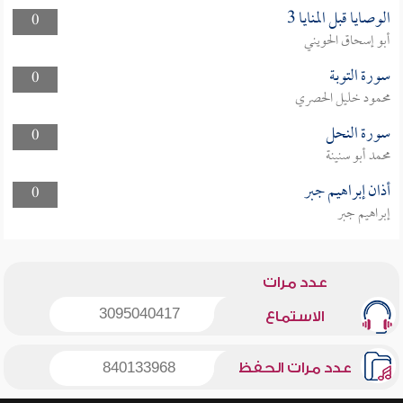
الوصايا قبل المنايا 3
0
أبو إسحاق الحويني
سورة التوبة
0
محمود خليل الحصري
سورة النحل
0
محمد أبو سنينة
أذان إبراهيم جبر
0
إبراهيم جبر
عدد مرات
3095040417
الاستماع
عدد مرات الحفظ
840133968