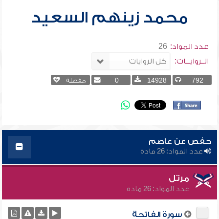
محمد زينهم السعيد
عدد المواد:
26
الــروايـــات:
792
14928
0
مفضلة
حفص عن عاصم
عدد المواد: 26 مادة
مرتل
عدد المواد: 26 مادة
سورة الفاتحة