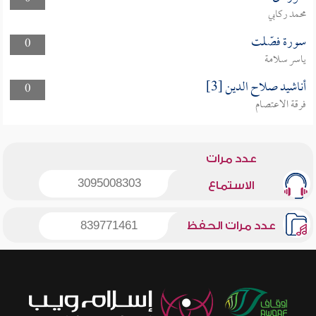
محمد ركابي
سورة فصّلت
0
ياسر سلامة
أناشيد صلاح الدين [3]
0
فرقة الاعتصام
عدد مرات
3095008303
الاستماع
عدد مرات الحفظ
839771461