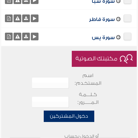
سورة سبأ
سورة فاطر
سورة يس
مكتبتك الصوتية
اسم
المستخدم:
كـلـــمـة
الـمـــــرور:
دخول المشتركين
أو الدخول بحساب