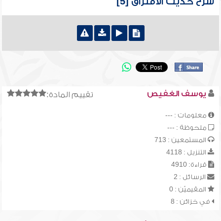
شرح حديث الافتراق [5]
يوسف الغفيص
تقييم المادة:
معلومات : ---
ملحوظة : ---
المستمعين : 713
التنزيل : 4118
قراءة: 4910
الرسائل : 2
المقيميّن : 0
في خزائن : 8