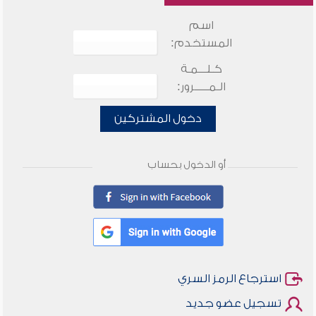
اسم
المستخدم:
كـلـــمـة
الـمـــــرور:
دخول المشتركين
أو الدخول بحساب
استرجاع الرمز السري
تسجيل عضو جديد