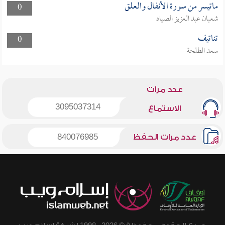
ماتيسر من سورة الأنفال والعلق
0
شعبان عبد العزيز الصياد
تناتيف
0
سعد الطلحة
عدد مرات
3095037314
الاستماع
عدد مرات الحفظ
840076985