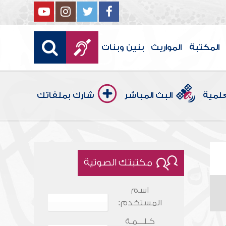
المكتبة
المواريث
بنين وبنات
علمية
البث المباشر
شارك بملفاتك
مكتبتك الصوتية
اسم
المستخدم:
كـلـــمـة