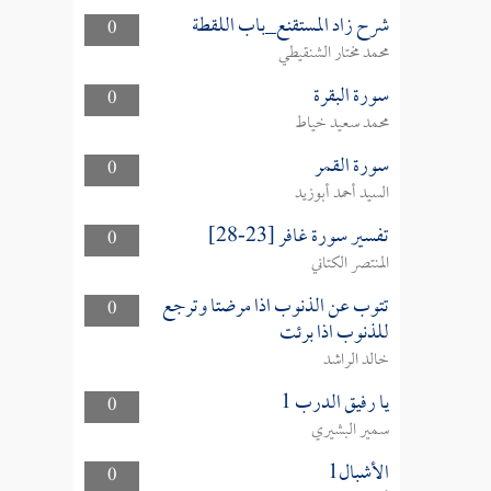
شرح زاد المستقنع_باب اللقطة
0
محمد مختار الشنقيطي
سورة البقرة
0
محمد سعيد خياط
سورة القمر
0
السيد أحمد أبوزيد
تفسير سورة غافر [23-28]
0
المنتصر الكتاني
تتوب عن الذنوب اذا مرضتا وترجع
0
للذنوب اذا برئت
خالد الراشد
يا رفيق الدرب 1
0
سمير البشيري
الأشبال1
0