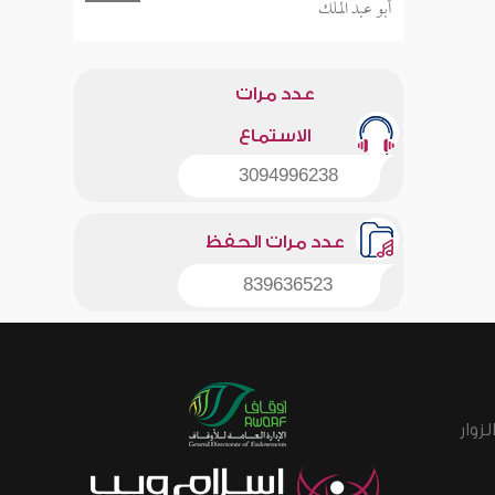
أبو عبد الملك
عدد مرات
الاستماع
3094996238
عدد مرات الحفظ
839636523
زوار