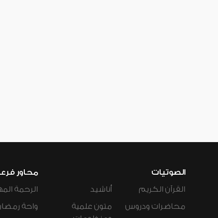
الصوتيات
محاور فرع
القرآن الكريم
أناشيد
الرحمة المه
محاضرات ودروس
متون علمية
واحة رمضان