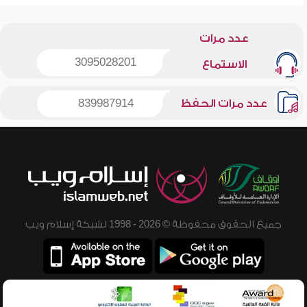
عدد مرات
3095028201
الاستماع
عدد مرات الحفظ
839987914
جميع الحقوق محفوظة © 2026 - 1998 لشبكة إسلام ويب