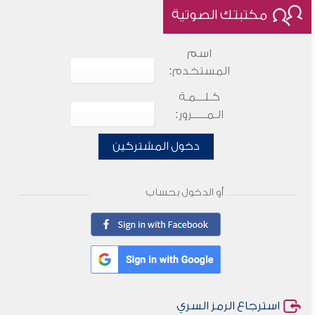
مكتبتك الصوتية
اسم
المستخدم:
كـلـــمـة
الـمـــــرور:
دخول المشتركين
أو الدخول بحساب
استرجاع الرمز السري