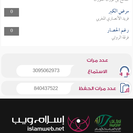
مرض الكبر
0
فريد الأنصاري المغربي
رغم الحصار
0
فرقة الروابي
عدد مرات
3095062973
الاستماع
عدد مرات الحفظ
840437522