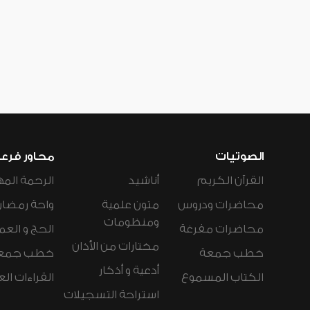
الصوتيات
محاور فرع
القرآن الكريم
أناشيد
الرحمة المه
محاضرات ودروس
متون علمية
واحة رمضان
ومنظومات
محاضرات مفرغة
الحج و العم
مختارات من الأذان
خطب جمعة
خطب جمع
أدعية و أذكار
الكتاب المسموع
القراءات ال
استراحة التسجيلات