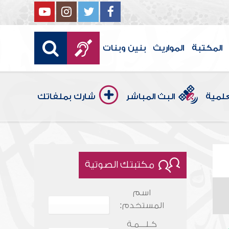
المكتبة
المواريث
بنين وبنات
علمية
البث المباشر
شارك بملفاتك
مكتبتك الصوتية
اسم
المستخدم:
كـلـــمـة