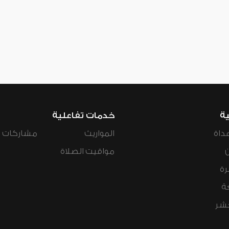
ية
خدمات تفاعلية
داة
المواريث
مشاركات ال
مواقيت الصلاة
رة
ة
عشر