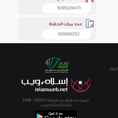
3095028470
عدد مرات الحفظ
839990253
زوار
جميع الحقوق محفوظة © 2026 - 1998
لشبكة إسلام ويب