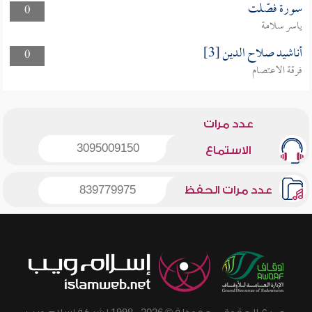
سورة فصّلت
0
ياسر سلامة
أناشيد صلاح الدين [3]
0
فرقة الاعتصام
عدد مرات
3095009150
الاستماع
عدد مرات الحفظ
839779975