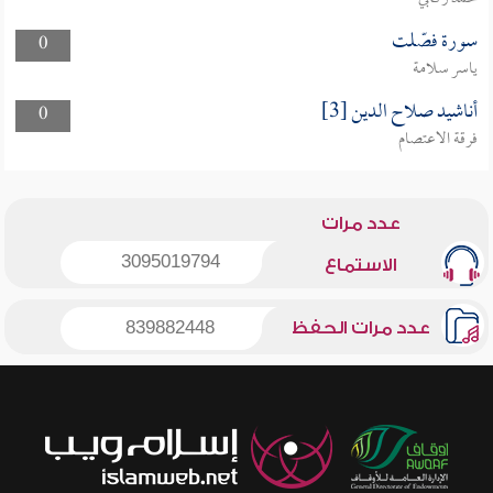
سورة فصّلت
0
ياسر سلامة
أناشيد صلاح الدين [3]
0
فرقة الاعتصام
عدد مرات
3095019794
الاستماع
عدد مرات الحفظ
839882448