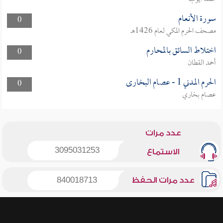
سورة الأنعام
0
مصحف الحرم المكي لعام 1426هـ
اختلاط السائق بالمحارم
0
أحمد القطان
الحرم المدني 1 - عصام البخارى
0
عصام بخاري
عدد مرات
3095031253
الاستماع
عدد مرات الحفظ
840018713