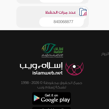
عدد مرات الحفظ
840068877
زوار
جميع الحقوق محفوظة © 2026 - 1998
لشبكة إسلام ويب