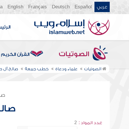
عربي
Español
Deutsch
Français
English
ia
الرئي
الصوتيات
القرآن الكريم
الصوتيات
علماء ودعاة
خطب جمعة
صالح آل ط
صف
صالح
عدد المواد :
2