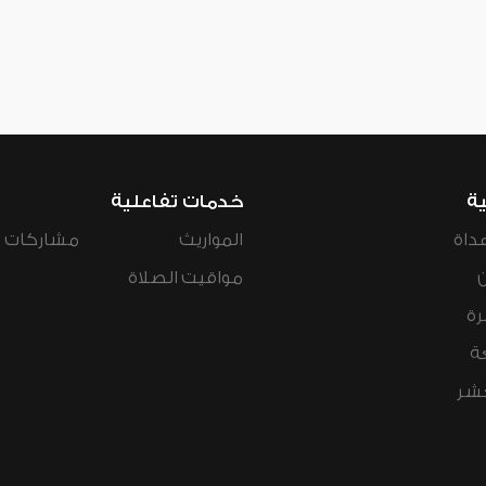
ية
خدمات تفاعلية
داة
المواريث
مشاركات ال
مواقيت الصلاة
رة
ة
عشر