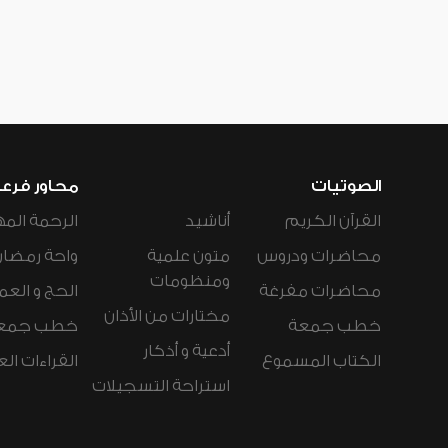
الصوتيات
محاور فرع
القرآن الكريم
أناشيد
الرحمة المه
محاضرات ودروس
متون علمية
واحة رمضان
ومنظومات
محاضرات مفرغة
الحج و العم
مختارات من الأذان
خطب جمعة
خطب جمع
أدعية و أذكار
الكتاب المسموع
القراءات ال
استراحة التسجيلات