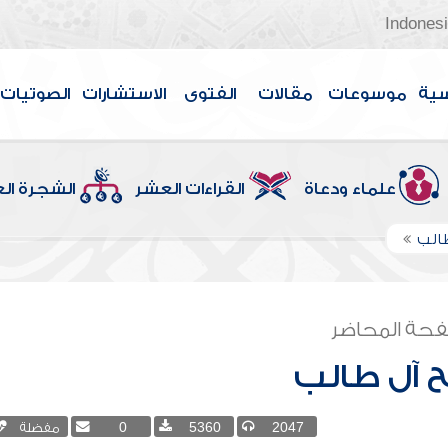
Indones
سية
موسوعات
مقالات
الفتوى
الاستشارات
الصوتيات
علماء ودعاة
القراءات العشر
الشجرة ال
الب
حة المحاضر
 آل طالب
2047
5360
0
مفضلة