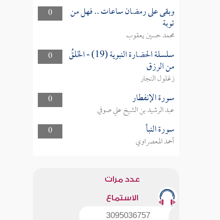
وبقى على رمضان ساعات .. فهل من
0
توبة
محمد حسين يعقوب
سلسلة الحضارة النبوية (19) - الخَلقُ
0
من الرزق
زغلول النجار
سورة الإنفطار
0
عبد الرشيد بن الشيخ علي صوفي
سورة النبأ
0
أحمد المعصراوي
عدد مرات
الاستماع
3095036757