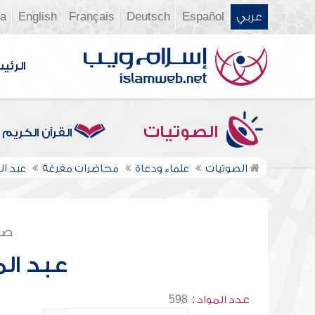
عربي
Español
Deutsch
Français
English
ia
الرئي
الصوتيات
القرآن الكريم
الصوتيات
علماء ودعاة
محاضرات مفرغة
عبد ا
صف
عبد ال
عدد المواد :
598