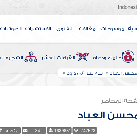
Indones
سية
موسوعات
مقالات
الفتوى
الاستشارات
الصوتيات
علماء ودعاة
القراءات العشر
الشجرة ال
لمحسن العباد
شرح سنن أبي داود
حة المحاضر
محسن العباد
747523
1639851
34
مفضلة