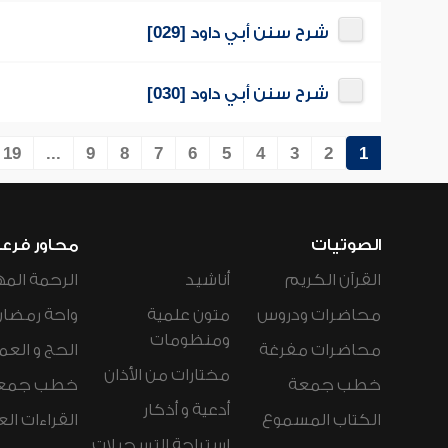
شرح سنن أبي داود [029]
شرح سنن أبي داود [030]
19
...
9
8
7
6
5
4
3
2
1
الصوتيات
محاور فرع
القرآن الكريم
أناشيد
الرحمة المه
محاضرات ودروس
متون علمية
واحة رمضان
ومنظومات
محاضرات مفرغة
الحج و العم
مختارات من الأذان
خطب جمعة
خطب جمع
أدعية و أذكار
الكتاب المسموع
القراءات ال
استراحة التسجيلات