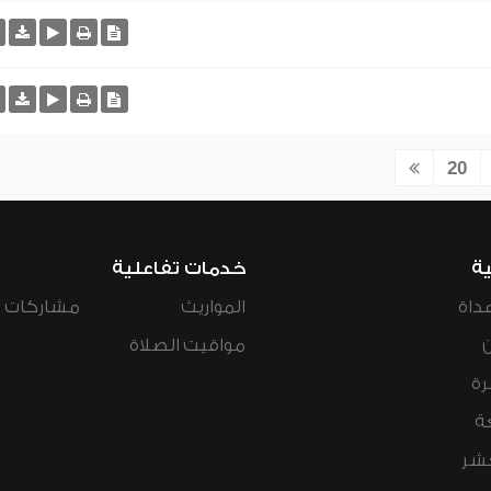
20
ية
خدمات تفاعلية
داة
المواريث
مشاركات ال
مواقيت الصلاة
رة
ة
عشر