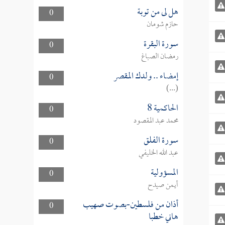
هل لى من توبة
0
حازم شومان
سورة البقرة
0
رمضان الصباغ
إمضاء .. ولدك المقصر
0
(...)
الحاكمية 8
0
محمد عبد المقصود
سورة الفلق
0
عبد الله الخليفي
المسؤولية
0
أيمن صيدح
أذان من فلسطين-بصوت صهيب
0
هاني خطبا