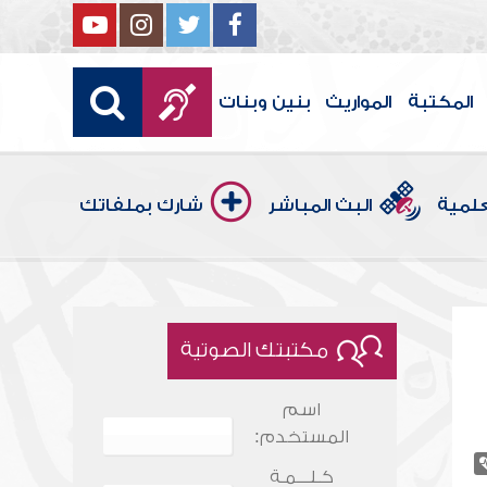
المكتبة
المواريث
بنين وبنات
علمية
البث المباشر
شارك بملفاتك
مكتبتك الصوتية
اسم
المستخدم:
كـلـــمـة