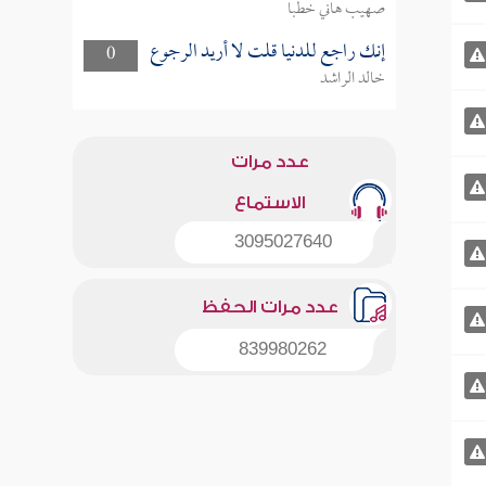
صهيب هاني خطبا
إنك راجع للدنيا قلت لا أريد الرجوع
0
خالد الراشد
عدد مرات
الاستماع
3095027640
عدد مرات الحفظ
839980262