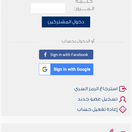
كـلـــمـة
الـمـــــرور:
دخول المشتركين
أو الدخول بحساب
استرجاع الرمز السري
تسجيل عضو جديد
إعادة تفعيل حساب