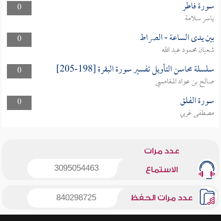
سورة فاطر
0
ياسر سلامة
بين يدى الساعة - الصراط
0
شعبان محمود عبد الله
سلسلة محاسن التأويل تفسير سورة البقرة [198-205]
0
صالح بن عواد المغامسي
سورة الفلق
0
مصطفى غربي
عدد مرات
3095054463
الاستماع
عدد مرات الحفظ
840298725