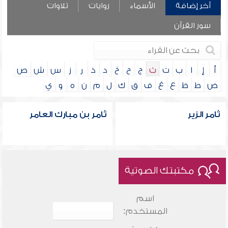
آخر إضافة
الأسماء
روايات
تلاوات
سور القرآن
أ
إ
ا
ب
ت
ث
ج
ح
خ
د
ذ
ر
ز
س
ش
ص
ض
ط
ظ
ع
غ
ف
ق
ك
ل
م
ن
ه
و
ي
ثامر الزير
ثامر بن مبارك العامر
مكتبتك الصوتية
اسم
المستخدم: