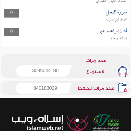
محمود خليل الحصري
سورة النحل
0
محمد أبو سنينة
أذان إبراهيم جبر
0
إبراهيم جبر
عدد مرات
3095044180
الاستماع
عدد مرات الحفظ
840183029