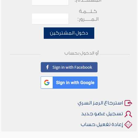
المستخدم:
كـلـــمـة
الـمـــــرور:
دخول المشتركين
أو الدخول بحساب
استرجاع الرمز السري
تسجيل عضو جديد
إعادة تفعيل حساب