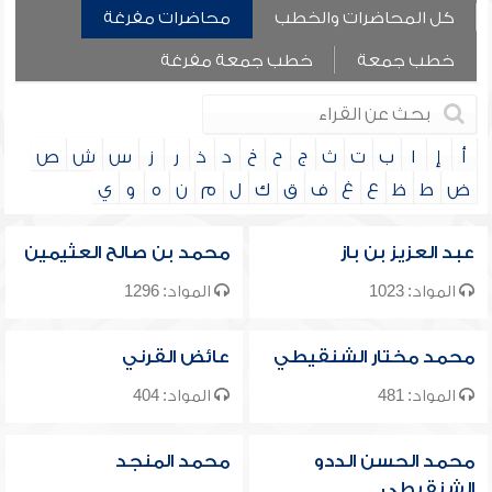
كل المحاضرات والخطب
محاضرات مفرغة
خطب جمعة
خطب جمعة مفرغة
أ
إ
ا
ب
ت
ث
ج
ح
خ
د
ذ
ر
ز
س
ش
ص
ض
ط
ظ
ع
غ
ف
ق
ك
ل
م
ن
ه
و
ي
عبد العزيز بن باز
محمد بن صالح العثيمين
المواد: 1023
المواد: 1296
محمد مختار الشنقيطي
عائض القرني
المواد: 481
المواد: 404
محمد الحسن الددو
محمد المنجد
الشنقيطي