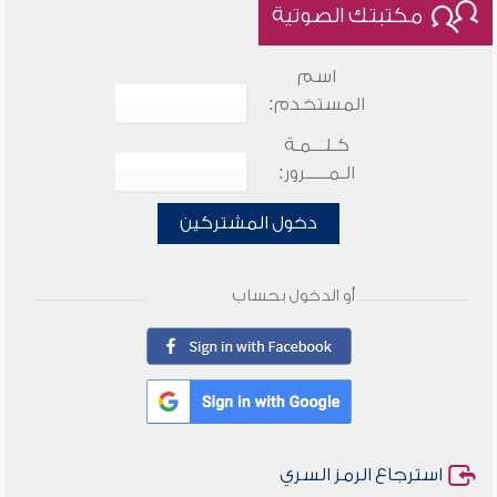
مكتبتك الصوتية
اسم
المستخدم:
كـلـــمـة
الـمـــــرور:
دخول المشتركين
أو الدخول بحساب
استرجاع الرمز السري