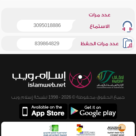
عدد مرات
3095018886
الاستماع
عدد مرات الحفظ
839864829
جميع الحقوق محفوظة © 2026 - 1998 لشبكة إسلام ويب