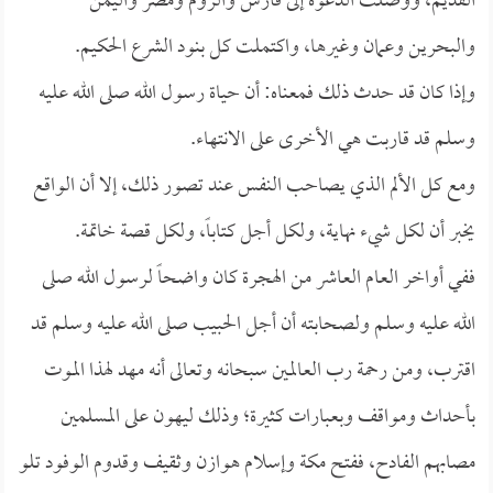
القديم، ووصلت الدعوة إلى فارس والروم ومصر واليمن
والبحرين وعمان وغيرها، واكتملت كل بنود الشرع الحكيم.
وإذا كان قد حدث ذلك فمعناه: أن حياة رسول الله صلى الله عليه
وسلم قد قاربت هي الأخرى على الانتهاء.
ومع كل الألم الذي يصاحب النفس عند تصور ذلك، إلا أن الواقع
يخبر أن لكل شيء نهاية، ولكل أجل كتاباً، ولكل قصة خاتمة.
ففي أواخر العام العاشر من الهجرة كان واضحاً لرسول الله صلى
الله عليه وسلم ولصحابته أن أجل الحبيب صلى الله عليه وسلم قد
اقترب، ومن رحمة رب العالمين سبحانه وتعالى أنه مهد لهذا الموت
بأحداث ومواقف وبعبارات كثيرة؛ وذلك ليهون على المسلمين
مصابهم الفادح، ففتح مكة وإسلام هوازن وثقيف وقدوم الوفود تلو