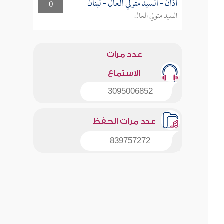
أذان - السيد متولي العال - لبنان
0
السيد متولي العال
عدد مرات
الاستماع
3095006852
عدد مرات الحفظ
839757272