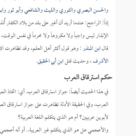
و
الحسن البصري
و
الثوري
و
الليث
و
الشافعي
و
أبو ثور
و
اب
إذاً: الراجح: عندما أريد أن أغير على بلد من بلاد الكفار أُ
الإنذار ليس واجباً ولا مكروهاً ولا محرماً في نفس الوقت، 
قال
ابن المنذر
: وهو قول أكثر أهل العلم، وقد تظاهرت ا
الأشرف
، وحديث قتل
ابن أبي الحقيق
.
حكم استرقاق العرب
في هذا الحديث أيضاً: جواز استرقاق العرب. أي: اتخاذ 
العرب، وفي الحقيقة الأدلة تظاهرت على جواز استرقاق الع
لأبوين عربيين؟ أم هو الذي يتكلم اللغة العربية؟
والأعجمي هل هو الذي يتكلم غير العربية.. أو أنه أعجمي 