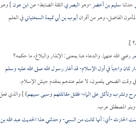
حدثنا
سليم بن أخضر
-وهو
البصري
الثقة الضابط- عن
ابن عون
] وهو
 المأمون الفاضل، وهو من أقران
أيوب بن أبي تميمة السختياني
في العلم
؟ ].
مر
رضي الله عنهما. والدعاء هنا بمعنى: الإنذار والبلاغ، ما حكمه؟
ار كان واجباً في أول الإسلام- قد أغار رسول الله صلى الله عليه وسلم
و في وقت الضحى يلعبون، لا علم عندهم بمقدم جيش الإسلام.
تسرح وتشرب وتأكل على الماء- فقتل مقاتلتهم وسبى سبيهم
) ] والذي فعل
 وبنو المصطلق عرب.
بنت الحارث
-أي: أنها كانت من السبي- وحدثني هذا الحديث
عبد الله بن