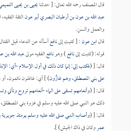
قال المصنف رحمه الله تعالى: [ حدثنا
يحيى بن يحيى التميمي
عبد الله بن عون بن أرطبان البصري أبو عون
الثقة الفقيه،
والعمل والسن.
قال
ابن عون
: [ كتبت إلى
نافع
أسأله عن الدعاء قبل القتال
قوله: (كتبت إلى
نافع
) وهو
نافع
الفقيه مولى
عبد الله بن ع
قال: [ (
فكتب إلي: إنما كان ذلك في أول الإسلام -أي: الإنذ
على بني المصطلق، وهم غارُّون
) ] أي: غافلون نائمون، أ
قال: [ (
وأنعامهم تسقى على الماء -أنعامهم تروح وتأتي و
ذلك هو النبي صلى الله عليه وسلم في غزوة بني المصطلق،
قال: [ (
وأصاب النبي صلى الله عليه وسلم يومئذ
جويرية 
عمر
وكان في ذاك الجيش) ].