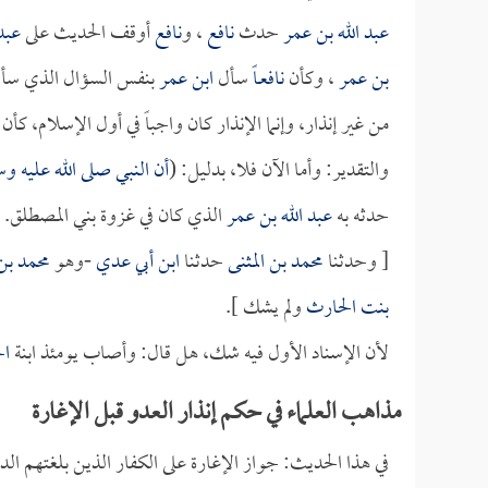
عبد الله بن عمر
حدث
نافع
، و
نافع
أوقف الحديث على
عبد
بن عمر
، وكأن
نافعـاً
سأل
ابن عمر
بنفس السؤال الذي سأله
من غير إنذار، وإنما الإنذار كان واجباً في أول الإسلام، 
والتقدير: وأما الآن فلا، بدليل: (
أن النبي صلى الله عليه 
حدثه به
عبد الله بن عمر
الذي كان في غزوة بني المصطلق.
[ وحدثنا
محمد بن المثنى
حدثنا
ابن أبي عدي
-وهو
محمد بن
بنت الحارث
ولم يشك ].
لأن الإسناد الأول فيه شك، هل قال: وأصاب يومئذ ابنة
ال
مذاهب العلماء في حكم إنذار العدو قبل الإغارة
في هذا الحديث: جواز الإغارة على الكفار الذين بلغتهم الدع