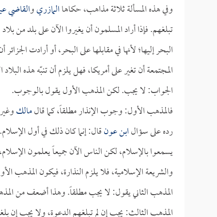
وفي هذه المسألة ثلاثة مذاهب، حكاها
المازري
و
القاضي ع
تبلغهم. فإذا أراد المسلمون أن يغيروا الآن على بلد من بلاد ال
البحر إليها؛ لأنها في مقابلها على البحر، أو أرادت الجزائر أ
المجتمعة أن تغير على أمريكا، فهل يلزم أن تنبّه هذه البلاد 
الجواب: لا يجب. لكن المذهب الأول يقول بالوجوب.
فالمذهب الأول: وجوب الإنذار مطلقاً، كما قال
مالك
وغيره
رده على سؤال
ابن عون
قال: إنما كان ذلك في أول الإسلام. 
يسمعوا بالإسلام، لكن الناس الآن جميعاً يعلمون الإسلام،
والشريعة الإسلامية، فلا يلزم النذارة، فيكون المذهب 
المذهب الثاني يقول: لا يجب مطلقاً. وهذا أضعف من المذ
المذهب الثالث: يجب إن لم تبلغهم الدعوة، ولا يجب إن 