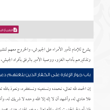
التفريغ ال
يشرع للإمام تأمير الأمراء على الجيوش، والخروج معهم لتشي
وتذكيرهم بآداب الغزو، ووصية الأمير بالرفق بأفراد الجيش، 
باب جواز الإغارة على الكفار الذين بلغتهم دعو
إن الحمد لله تعالى، نحمده ونستعينه ونستغفره، ونعوذ بالله 
فلا هادي له، وأشهد أن لا إله إلا الله وحده لا شريك له، وأ
فإن أصدق الحديث كتاب الله تعالى، وخير الهدي هدي محمد ص