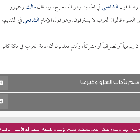
 وهذا قول
الشافعي
في الجديد وهو الصحيح، وبه قال
مالك
وجمهور
ن العلماء قالوا: العرب لا يسترقون. وهو قول الإمام
الشافعي
في القديم،
يهودياً أو نصرانياً أو مشركاً، وأنتم تعلمون أن عامة العرب في مكة كانوا
اهم بآداب الغزو وغيرها
از الإغارة على الكفار الذين بلغتهم دعوة الإسلام للشيخ : حسن أبو الأشبال الزهيري