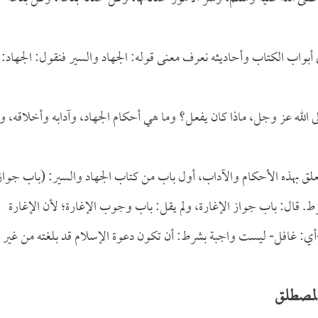
بواب الكتاب وأحاديثه نعرف معنى قوله: الجهاد والسير فنقول: الجهاد:
ى الله عز وجل، ماذا كان يفعل؟ وما هي أحكام الجهاد، وآدابه وأخلاقه، و
علق بهذه الأحكام والآداب، أول باب من كتاب الجهاد والسير: (باب جواز
رط. قال: باب جواز الإغارة، ولم يقل: باب وجوب الإغارة؛ لأن الإغارة
-أي: غافل- ليست واجبة بشرط: أن تكون دعوة الإسلام قد بلغته من غير
المصطلق