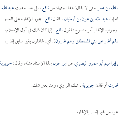
 الله بن عمر
حتى لا يقال: هذا اجتهاد من
نافع
، بل هذا حديث
عبد الله
 إياه
عبد الله بن عون بن أرطبان
، فقال
نافع
: يجوز الإغارة على العدو
كأن وجوب الإنذار أمر منسوخ؛ لقول
نافع
: إنما كان ذلك في أول الإسلام،
وسلم أغار على بني المصطلق وهم غارون
). أي: غافلون بغير سابق إنذار،
 إبراهيم أبو عمرو البصري
عن
ابن عون
بهذا الإسناد مثله، وقال:
جويرية
حارث
أو قال:
جويرية
، شك الراوي، وهنا بغير شك.
وة من غير إنذار بالإغارة.