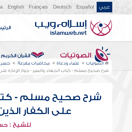
عربي
Español
Deutsch
Français
English
ia
الرئي
الصوتيات
القرآن الكريم
الصوتيات
علماء ودعاة
محاضرات مفرغة
حسن أ
شرح صحيح مسلم - كتاب الجهاد والسير - جواز الإغارة على
شرح صحيح مسلم - كتاب ا
على الكفار الذي
للشيخ : حسن