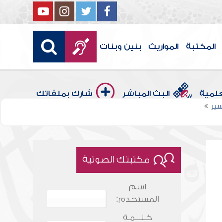
المكتبة
المواريث
بنين وبنات
علمية
البث المباشر
شارك بملفاتك
سير
مكتبتك الصوتية
اسم
المستخدم:
كـلـــمـة