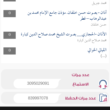
محمد جبريل
أذان - بصوت حسن خلفان. مؤذن جامع الإمام محمد بن
0
عبدالوهاب – قطر
حسن خلفان
الأذان -الحجازي__ بصوت الشيخ محمد صلاح الدين كبارة
0
محمد صلاح الدين كبارة
الليالي الخوالي
0
(...)
عدد مرات
3095029091
الاستماع
عدد مرات الحفظ
839997078