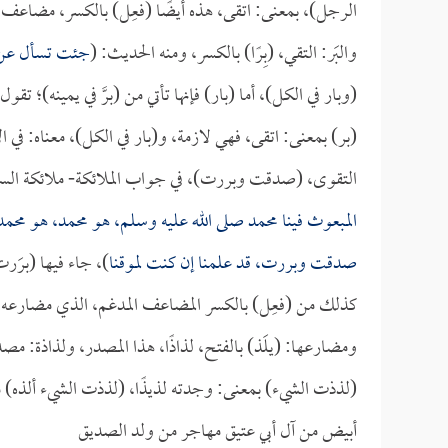
الرجل)، بمعنى: اتقى، هذه أيضًا (فعِل) بالكسر، مضاعف مدغ
والبَر: التقي، (بِرًا) بالكسر، ومنه الحديث: (
جئت تسأل عن 
(وبار في الكل)، أما (بار) فإنها تأتي من (برَّ في يمينه)؛ تقو
(بر) بمعنى: اتقى، فهي لازمة، و(بار في الكل)، معناه: في
التقوى، (صدقت وبررت)، في جواب الملائكة- ملائكة ال
المبعوث فينا محمد صلى الله عليه وسلم، هو محمد، هو محمد، ه
صدقت وبررت، قد علمنا إن كنت لموقنا
)، جاء فيها (برَر
كذلك من (فعِل) بالكسر المضاعف المدغم، الذي مضارعه بالف
ومضارعها: (يلَذ) بالفتح، لذاذًا، هذا المصدر، ولذاذة: م
(لذذت الشيء) بمعنى: وجدته لذيذًا، (لذذت الشيء ألذه) مع
أبيض من آل أبي عتيق مهاجر من ولد الصديق