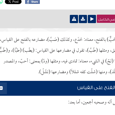
نصي الكامل
خَبٌّ) بالفتح، معناه: خَدَع، وكذلك (صَبَّ)، مضارعه بالفتح على القياس،
، ومثلها (طَبَّ)، تقول في مضارعها على القياس: (يطَب) (طبًّا)، و(طَبٌّ
جّ) في الشيء، معناه: تمادى فيه، ومثلها (ودّ) بمعنى: أحبّ، والمصدر
(يلَذ)، ومنها (شلّت كفه شللاً) ومضارعها (تشَلّ).
الفتح على القياس
ى آله وصحبه أجمعين، أما بعد: