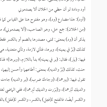
أود ودادة لو أن حظي من الخلان ألا يصدموني
(أود): هذا مضارع (ود)، وهو مفتوح هنا على القياس كما ذكر
(من الخلان): جمع خل، وهو الصاحب، (ألا يصدموني)، معناه: 
يذكر أن (ود) بمعنى: تمنى، مصدرها بالضم أو بالكسر فقط،
كذلك (بَرَّ في يمينه)، وبرها، فتأتي لازمة، وتأتي متعدية
فيها: (يبَر)، فقال: (بر في يمينه)؛ بدأ باللازم، (وبرها)؛
حنث، كذلك (بَرَّ والديه)، بمعنى: أطاعهما وأحسن إليهما
تقول فيها: (يبرهما)، (وجاءك ضرب)، (بر والديه) جاءت أيض
والديك تَبَرهما)، و(بَرَرت والديك تَبِرهما)، ففي الماضي ل
والكسر أيضًا، فالفتح لـ(فعِل) بالكسر، والكسر لـ(فعَل) بالف