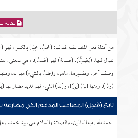
التفريغ ال
من أمثلة فعل المضاعف المدغم: (خَبَّ، خِبًا) بالكسر، فهو (
تقول فيها: (يَصَبُّ)، (صبابة) فهو (صَبٌّ)، وهي بمعنى: عشق
وصف آخر، وتفسيرها: ماهر، و(طبَّ بالشيء) مهر به، ومنها (ل
(ودًّا)، ومنها (برّ) (يبرّ)، و(لذّ) الشيء فهو لذيذ مضارعها 
تابع (فَعِل) المضاعف المدغم الذي مضارعه ب
الحمد لله رب العالمين، والصلاة والسلام على نبينا محمد، وعل