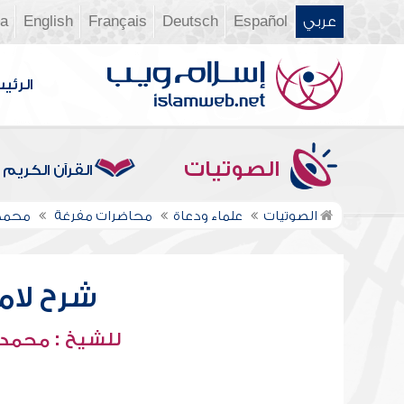
عربي
Español
Deutsch
Français
English
ia
الرئي
الصوتيات
القرآن الكريم
الصوتيات
علماء ودعاة
محاضرات مفرغة
محمد 
شرح لامي
للشيخ : محمد 