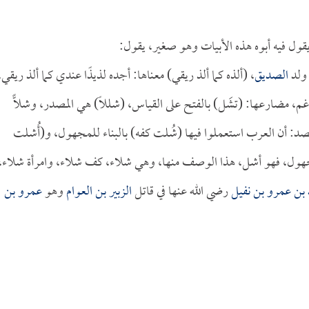
قول فيه أبوه هذه الأبيات وهو صغير، يقول:
 ولد
الصديق
، (ألذه كما ألذ ريقي) معناها: أجده لذيذًا عندي كما ألذ ريقي.
 مضارعها: (تشَل) بالفتح على القياس، (شللًا) هي المصدر، وشلًّا
صد: أن العرب استعملوا فيها (شُلت كفه) بالبناء للمجهول، و(أُشلت
مجهول، فهو أشل، هذا الوصف منها، وهي شلاء، كف شلاء، وامرأة شلاء،
 بن عمرو بن نفيل
رضي الله عنها في قاتل
الزبير بن العوام
وهو
عمرو بن