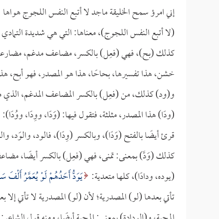
إني امرؤ سمح الخليقة ماجد لا أتبع النفس اللجوج هواها
(لا أتبع النفس اللجوج)، معناها: التي هي شديدة التمادي عل
كذلك (بح)، فهي (فعِل) بالكسر، مضاعف مدغم، مضارعه بال
خشن، هذا تفسيرها، بحاحًا، هذا هو المصدر، فهو أبح، 
و(ود) كذلك، من (فعِل) بالكسر المضاعف المدغم، الذي م
(ودًا) هذا المصدر، مثلثة، فتقول فيها: (وَدًا، ووِدًا، ووُدًا):
قرئ أيضًا بالفتح (وَدًا)، وبالكسر (وِدًا)، فالود، والوَد، و
كذلك (وَدَّ) بمعنى: تمنى، فهي (فعِل) بالكسر أيضًا، مضا
(يوده، ودادًا)، كلها متعدية:
يَوَدُّ أَحَدُهُمْ لَوْ يُعَمَّرُ أَلْفَ سَ
تأتي بعدها (لو) المصدرية؛ لأن (لو) المصدرية لا تأتي إلا 
المحبة، و(الودادة) بمعنى: المحبة أيضًا، ومنه قول الشاعر: