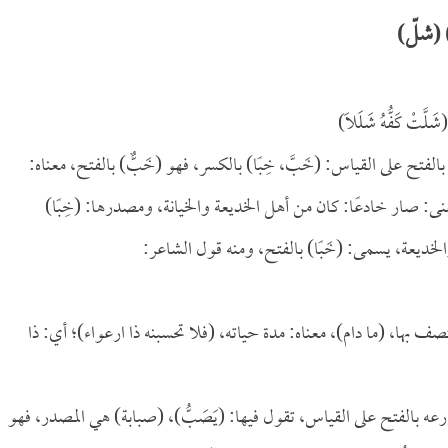
 (شلّ)
َلَّتْ كَفُّهُ شَلَلاَ)
تح على القياس: (خَبَّ، خِبًا) بالكسر، فهو (خَبٌّ) بالفتح، معناه:
نى: صار خادعًا: كان من أهل الخديعة والخيانة، ومصدرها: (خِبًا)
الخديعة، يسمى: (خَبًا) بالفتح، ومنه قول الشاعر:
تصف بها، (ما دام)، معناه: مدة حياته، (فلا تحسبنه ذا ارعواء)؛ أي: ذا
 بالفتح على القياس، تقول فيها: (يَصَبُّ)، (صبابة) هي المصدر، فهو