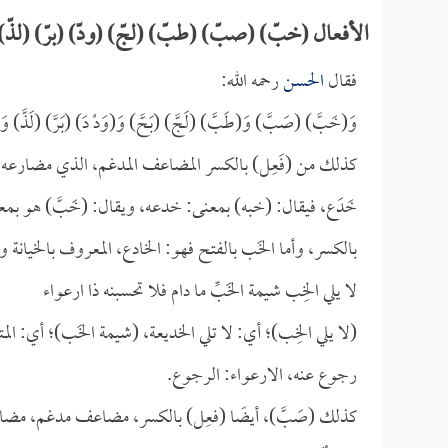
الأفعال (خبّ) (صبّ) (طبّ) (لجّ) (ودّ) (برّ) (لذّ)
فقال
الحسن
رحمه الله:
وَ(خَبَّ) (صَبَّ) وَ(طَبَّ) (لَجَّ) (بَحَّ) وَ(وَدْ دَ) (بَرَّ) (لَذَّ) وَ(ش
كذلك من (فَعِل) بالكسر المضاعف المدغم، الذي مضارعه بالف
خَدَع، فيقال: (خبه) بمعنى: خدعه، ويقال: (خَبَّ) هو بمع
بالكسر، وأما الخَب بالفتح فهو: الخادع، المعروف بالخيانة و
لا يلي الخِب شيمة الخَبِّ ما دام فلا تحسبنه ذا ارعواء
(لا يلي الخِب)؛ أي: لا تلي الخديعة، (شيمة الخَب)؛ أي: الم
رجوع عنه، الارعواء: الرجوع.
كذلك (صَبَّ)، أيضًا (فعِل) بالكسر، مضاعف مدغم، مضارعه