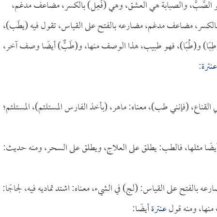
الصَّبُّ، والصبابة هي العشق، وهي (فَعِل) بالكسر، مضاعف مدغم،
 بالكسر، مضاعف مدغم، مضارعه بالفتح على القياس، تقول فيه (يطَب)،
و(طِبًا) و(طُبًا)، فهو طبيب، هذا الوصف منها، و(طَبٌّ) أيضًا وصف آخر،
عنترة
:
ني القناع، (فإنني طب)، معناه: ماهر، (بأخذ الفارس المستلئم)، المستلئم؛
أيضًا مثلها، فالطب: يطلق على العلاج، ويطلق على السحر، ومنه حديث:
 بالفتح على القياس: (لج) في الشيء، معناه: اشتد تماديه فيه، لجاجًا:
منها، ومنه قول
عنترة
أيضًا: