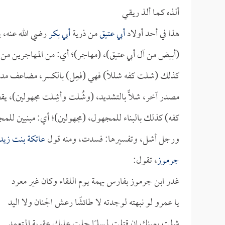
ألـذه كـمـا ألـذ ريـقـي
هذا في أحد أولاد
أبي عتيق
من ذرية
أبي بكر
رضي الله عنه، ي
(أبيض من آل أبي عتيق)، (مهاجر)؛ أي: من المهاجرين من
كذلك (شلت كفه شللًا) فهي (فعِل) بالكسر، مضاعف مدغم،
مصدر آخر، شلًّا بالتشديد، (وشُلت وأشِلت مجهولين)، يق
كفه) كذلك بالبناء للمجهول، (مجهولين)؛ أي: مبنيين لل
ورجل أشل، وتفسيرها: فسدت، ومنه قول
عاتكة بنت زيد
جرموز
، تقول:
غدر ابن جرموز بفارس بهمة يوم اللقاء وكان غير معرد
يا عمرو لو نبهته لوجدته لا طائشًا رعش الجنان ولا اليد
شلت يمينك إن قتلت لمسلمًا حلت عليك عقوبة المتعمد