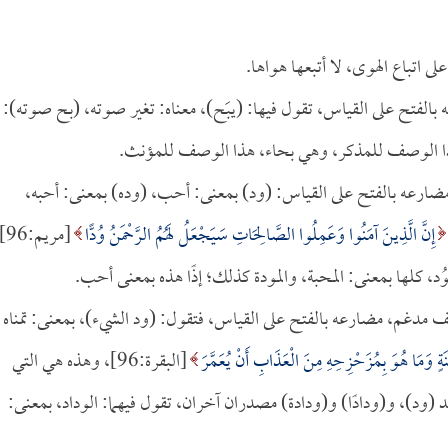
ى اتباع الهوى، لا أتبعها هواها.
فتح على القياس، تقول فيها: (يبَح)، معناه: تغير صوته، (بح صوته):
هذا الوصف للمذكر، وهي بحاء، هذا الوصف للمؤنث.
ضارعه بالفتح على القياس: (ود) بمعنى: أحب، (وده) بمعنى: أحبه،
إِنَّ الَّذِينَ آمَنُوا وَعَمِلُوا الصَّالِحَاتِ سَيَجْعَلُ لَهُمُ الرَّحْمَنُ وُدًّا
[مريم
الوُد، كلها بمعنى: المحبة، والمودة كذلك؛ إذًا هذه بمعنى أحب.
عف مدغم، مضارعه بالفتح على القياس، فتقول: (ود الشيء)، بمعنى: تمناه
نَةٍ وَمَا هُوَ بِمُزَحْزِحِهِ مِنَ الْعَذَابِ أَنْ يُعَمَّرَ
[البقرة:96]، وهذه هي التي
بعد (ود)، و(ودادًا) و(ودادة) مصدران آخران، تقول فيهما: الوداد، بمعنى: