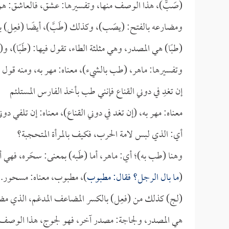
(صَبٌّ)، هذا الوصف منها، وتفسيرها: عشق، فالعاشق: هو 
ومضارعه بالفتح: (يصَب)، وكذلك (طَبَّ)، أيضًا (فعِل)
(طبًا) هي المصدر، وهي مثلثة الطاء، تقول فيها: (طَبًا)، 
وتفسيرها: ماهر، (طب بالشيء)، معناه: مهر به، ومنه قول
إن تغدِ في دوني القناع فإنني طب بأخذ الفارس المستلئم
معناه: مهر به، (إن تغد في دوني القناع)، معناه: إن تلفي دو
أي: الذي لبس لامة الحرب، فكيف بالمرأة المتحجبة؟
وهنا (طب به)؛ أي: ماهر، أما (طَبه) بمعنى: سحَره، فهي 
(
ما بال الرجل؟ فقال: مطبوب
)، مطبوب، معناه: مسحور.
(لج) كذلك من (فعِل) بالكسر المضاعف المدغم، الذي مضارعه
هي المصدر، ولجاجة: مصدر آخر، فهو لجوج، هذا الوصف 