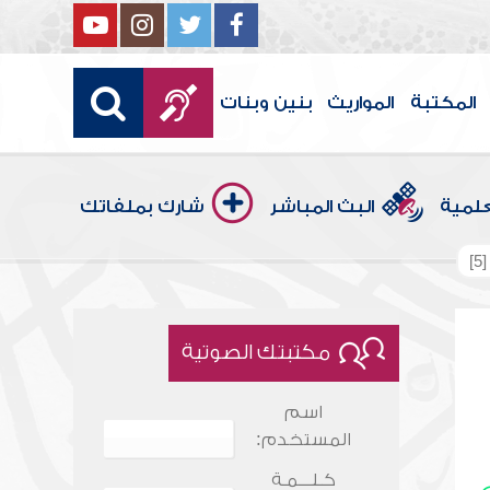
المكتبة
المواريث
بنين وبنات
علمية
البث المباشر
شارك بملفاتك
]
مكتبتك الصوتية
اسم
المستخدم:
كـلـــمـة