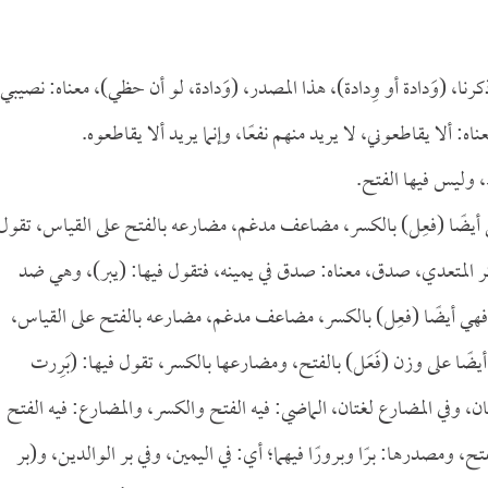
نا، (وَدادة أو وِدادة)، هذا المصدر، (وَدادة، لو أن حظي)، معناه: نصيبي،
ألا يقاطعوني، لا يريد منهم نفعًا، وإنما يريد ألا يقاطعوه.
 وليس فيها الفتح.
، هي أيضًا (فعِل) بالكسر، مضاعف مدغم، مضارعه بالفتح على القياس، تقول
 فذكر المتعدي، صدق، معناه: صدق في يمينه، فتقول فيها: (يبر)، وهي ضد
، فهي أيضًا (فعِل) بالكسر، مضاعف مدغم، مضارعه بالفتح على القياس،
ًا على وزن (فَعَل) بالفتح، ومضارعها بالكسر، تقول فيها: (بَرِرت
غتان، وفي المضارع لغتان، الماضي: فيه الفتح والكسر، والمضارع: فيه الفتح
تح، ومصدرها: برًا وبرورًا فيهما؛ أي: في اليمين، وفي بر الوالدين، و(بر