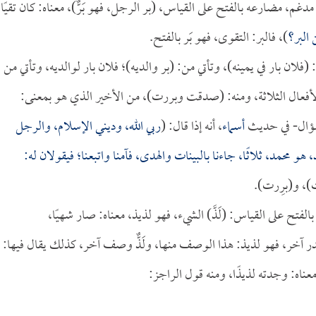
م، مضارعه بالفتح على القياس، (بر الرجل، فهو بَرٌّ)، معناه: كان تقيًا،
البر؟
)، فالبر: التقوى، فهو بَر بالفتح.
ل: (فلان بار في يمينه)، وتأتي من: (بر والديه)؛ فلان بار لوالديه، وتأتي من
 الأفعال الثلاثة، ومنه: (صدقت وبررت)، من الأخير الذي هو بمعنى:
سؤال- في حديث
أسماء
، أنه إذا قال: (
ربي الله، وديني الإسلام، والرجل
و محمد، ثلاثًا، جاءنا بالبينات والهدى، فآمنا واتبعنا؛ فيقولان له:
ت)، و(برِرت).
تح على القياس: (لَذَّ) الشيء، فهو لذيذ، معناه: صار شهيًا،
صدر آخر، فهو لذيذ: هذا الوصف منها، ولَذٌّ وصف آخر، كذلك يقال فيها:
ناه: وجدته لذيذًا، ومنه قول الراجز: