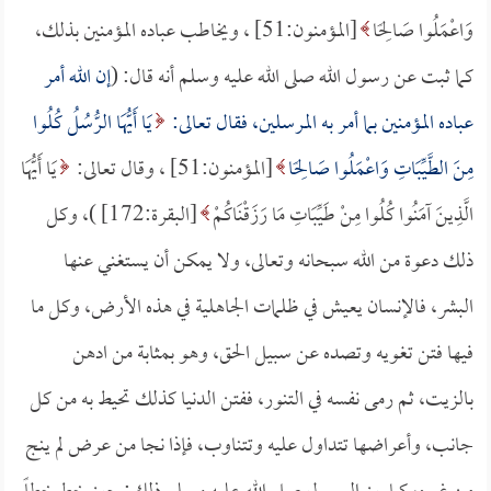
وَاعْمَلُوا صَالِحًا
[المؤمنون:51] ، ويخاطب عباده المؤمنين بذلك،
كما ثبت عن رسول الله صلى الله عليه وسلم أنه قال: (
إن الله أمر
عباده المؤمنين بما أمر به المرسلين، فقال تعالى:
يَا أَيُّهَا الرُّسُلُ كُلُوا
مِنَ الطَّيِّبَاتِ وَاعْمَلُوا صَالِحًا
[المؤمنون:51] ، وقال تعالى:
يَا أَيُّهَا
الَّذِينَ آمَنُوا كُلُوا مِنْ طَيِّبَاتِ مَا رَزَقْنَاكُمْ
[البقرة:172] )، وكل
ذلك دعوة من الله سبحانه وتعالى، ولا يمكن أن يستغني عنها
البشر، فالإنسان يعيش في ظلمات الجاهلية في هذه الأرض، وكل ما
فيها فتن تغويه وتصده عن سبيل الحق، وهو بمثابة من ادهن
بالزيت، ثم رمى نفسه في التنور، ففتن الدنيا كذلك تحيط به من كل
جانب، وأعراضها تتداول عليه وتتناوب، فإذا نجا من عرض لم ينج