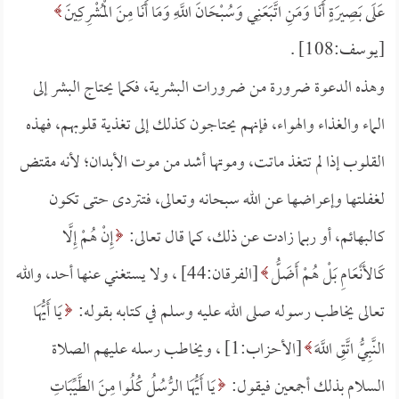
عَلَى بَصِيرَةٍ أَنَا وَمَنِ اتَّبَعَنِي وَسُبْحَانَ اللَّهِ وَمَا أَنَا مِنَ الْمُشْرِكِينَ
[يوسف:108] .
وهذه الدعوة ضرورة من ضرورات البشرية، فكما يحتاج البشر إلى
الماء والغذاء والهواء، فإنهم يحتاجون كذلك إلى تغذية قلوبهم، فهذه
القلوب إذا لم تتغذ ماتت، وموتها أشد من موت الأبدان؛ لأنه مقتض
لغفلتها وإعراضها عن الله سبحانه وتعالى، فتتردى حتى تكون
كالبهائم، أو ربما زادت عن ذلك، كما قال تعالى:
إِنْ هُمْ إِلَّا
كَالأَنْعَامِ بَلْ هُمْ أَضَلُّ
[الفرقان:44] ، ولا يستغني عنها أحد، والله
تعالى يخاطب رسوله صلى الله عليه وسلم في كتابه بقوله:
يَا أَيُّهَا
النَّبِيُّ اتَّقِ اللَّهَ
[الأحزاب:1] ، ويخاطب رسله عليهم الصلاة
السلام بذلك أجمعين فيقول:
يَا أَيُّهَا الرُّسُلُ كُلُوا مِنَ الطَّيِّبَاتِ