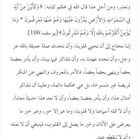
ونعتبر، ومن أجل هذا قال الله في محكم كتابه:
وَكَأَيِّنْ مِنْ آيَةٍ
فِي السَّمَوَاتِ وَالأَرْضِ يَمُرُّونَ عَلَيْهَا وَهُمْ عَنْهَا مُعْرِضُونَ *
وَمَا
يُؤْمِنُ أَكْثَرُهُمْ بِاللَّهِ إِلَّا وَهُمْ مُشْرِكُونَ
[يوسف:106].
إننا نحتاج إلى أن نحيي قلوبنا، وأن نحدث صلة عميقة بالله عز
وجل، وأن نجدد عهدنا به، وأن نتذاكر فيما بيننا، وأن يأمر بعضنا
بعضاً وينهى بعضاً بعضاً، فالأمر بالمعروف والنهي عن المنكر
فريضة غير منسوخة، بل هي محكمة دائمة، وعلينا أن نتذاكر
أمثال هذا، وأن يأمر بعضنا بعضاً، وأن لا نعد هذا حديثاً معاداً،
وأن لا تمله أسماعنا ولا قلوبنا، وما هو إلا خير، وهو خير ما
يعرض على الآذان وخير ما يصل إلى القلوب، فينبغي أن لا نمله
وأن لا ننقطع عنه.