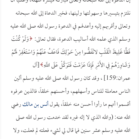
إن الدعوة إلى الله سبحانه وتعالى مباركة ميسرة سهلة، وعلنيا أن
نلتزم بتيسيرها وسهولتها ولينها، فخير الدعاة إلى الله سبحانه
وتعالى وأقربهم إليه وأعدلهم في الدعوة رسول الله صلى الله عليه
وسلم الذي علمه الله أساليب الدعوة، فقال تعالى:
وَلَوْ كُنْتَ
فَظًّا غَلِيظَ الْقَلْبِ لانْفَضُّوا مِنْ حَوْلِكَ فَاعْفُ عَنْهُمْ وَاسْتَغْفِرْ لَهُمْ
وَشَاوِرْهُمْ فِي الأَمْرِ فَإِذَا عَزَمْتَ فَتَوَكَّلْ عَلَى اللَّهِ
[آل
عمران:159] ، وقد كان رسول الله صلى الله عليه وسلم ألين
الناس معاملة للناس وأسهلهم، وأحسنهم خلقاً، فالذين عرفوه
أقسموا أنهم ما رأوا أحسن منه خلقاً، يقول
أنس بن مالك
رضي
الله عنه: (والله الذي لا إله غيره لقد خدمت رسول الله صلى
الله عليه وسلم عشر سنين فما قال لي لشيء فعلته لم فعلت، ولا