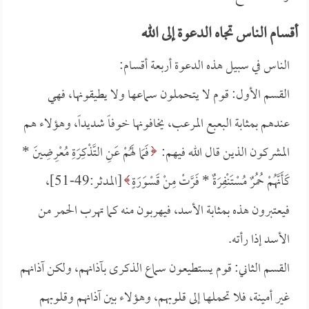
أقسام الناس تجاه الدعوة إلى الله
الناس في سبيل هذه الدعوة أربعة أقسام:
القسم الأول: قوم لا يتحملون سماعها ولا يطيقونها، فهي
عندهم بمثابة البعبع المرعب، يخافونها خوفاً شديداً، وهؤلاء هم
المشركون الذين قال الله فيهم:
فَمَا لَهُمْ عَنِ التَّذْكِرَةِ مُعْرِضِينَ *
كَأَنَّهُمْ حُمُرٌ مُسْتَنْفِرَةٌ *
فَرَّتْ مِنْ قَسْوَرَةٍ
[المدثر:49-51]،
فيعتبرون هذه بمثابة الأسد، فيهربون منه كما تهرب الحمر من
الأسد إذا رأته.
القسم الثاني: قوم يستطيعون سماع الذكرى بآذانهم، ولكن آذانهم
غير أمينة، فلا تحملها إلى قلوبهم، وهؤلاء بين آذانهم وقلوبهم