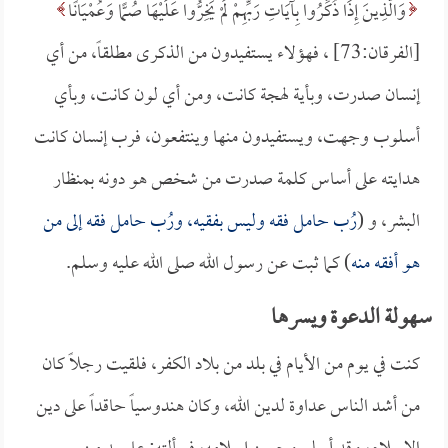
وَالَّذِينَ إِذَا ذُكِّرُوا بِآيَاتِ رَبِّهِمْ لَمْ يَخِرُّوا عَلَيْهَا صُمًّا وَعُمْيَانًا
[الفرقان:73] ، فهؤلاء يستفيدون من الذكرى مطلقاً، من أي
إنسان صدرت، وبأية لهجة كانت، ومن أي لون كانت، وبأي
أسلوب وجهت، ويستفيدون منها وينتفعون، فرب إنسان كانت
هدايته على أساس كلمة صدرت من شخص هو دونه بمنظار
البشر، و (
رُب حامل فقه وليس بفقيه، ورُب حامل فقه إلى من
هو أفقه منه
) كما ثبت عن رسول الله صلى الله عليه وسلم.
سهولة الدعوة ويسرها
كنت في يوم من الأيام في بلد من بلاد الكفر، فلقيت رجلاً كان
من أشد الناس عداوة لدين الله، وكان هندوسياً حاقداً على دين