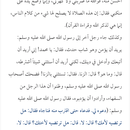
أحسن منه، فوالله ما ضربني ولا كهرني، وإنما وضع يده على
منكبي فقال: إن هذه الصلاة لا يصلح لها شيء من كلام الناس،
إنما هي لذكر الله وقراءة القرآن).
وكذلك جاء رجل آخر إلى رسول الله صلى الله عليه وسلم:
يريد أن يؤمن وهو شاب حدث، فقال: يا محمد! إني أريد أن
أتبعك وأدخل في دينك، لكني أريد أن أستثني شيئاً أشترطه،
قال: وما هو؟ قال: الزنا. فقال: تستثني بالزنا! فضحك أصحاب
رسول الله صلى الله عليه وسلم، وظنوا أن هذا الرجل من
السفهاء، وأرادوا أن يؤدبوه، فقال رسول الله صلى الله عليه
وسلم: (
دعوه لي. فدعاه حتى اقترب منه فناجاه فقال: هل
ترتضيه لأمك؟ قال: لا. قال: هل ترتضيه لأختك؟ قال: لا.