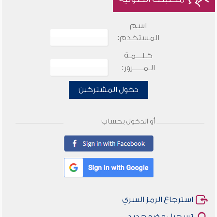
اسم
المستخدم:
كـلـــمـة
الـمـــــرور:
دخول المشتركين
أو الدخول بحساب
استرجاع الرمز السري
تسجيل عضو جديد