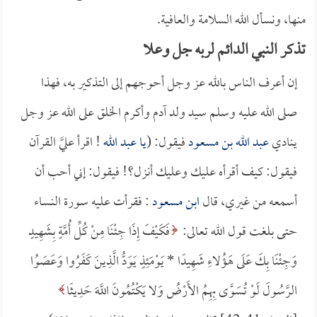
منها، ونسأل الله السلامة والعافية.
تذكر النبي الدائم لربه جل وعلا
إن أعرف الناس بالله عز وجل أحوجهم إلى التذكير به، فهذا
صلى الله عليه وسلم سيد ولد آدم وأكرم الخلق على الله عز وجل
ينادي
عبد الله بن مسعود
فيقول: (
يا
عبد الله
! اقرأ عليَّ القرآن
فيقول: كيف أقرأه عليك وعليك أنزل؟! فيقول: إني أحب أن
أسمعه من غيري، قال
ابن مسعود
: فقرأت عليه سورة النساء
حتى بلغت قول الله تعالى:
فَكَيْفَ إِذَا جِئْنَا مِنْ كُلِّ أُمَّةٍ بِشَهِيدٍ
وَجِئْنَا بِكَ عَلَى هَؤُلاءِ شَهِيدًا *
يَوْمَئِذٍ يَوَدُّ الَّذِينَ كَفَرُوا وَعَصَوُا
الرَّسُولَ لَوْ تُسَوَّى بِهِمُ الأَرْضُ وَلا يَكْتُمُونَ اللَّهَ حَدِيثًا