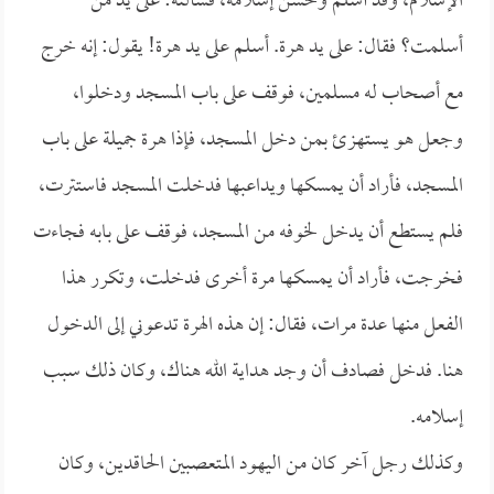
الإسلام، وقد أسلم وحسن إسلامه، فسألته: على يد من
أسلمت؟ فقال: على يد هرة. أسلم على يد هرة! يقول: إنه خرج
مع أصحاب له مسلمين، فوقف على باب المسجد ودخلوا،
وجعل هو يستهزئ بمن دخل المسجد، فإذا هرة جميلة على باب
المسجد، فأراد أن يمسكها ويداعبها فدخلت المسجد فاستترت،
فلم يستطع أن يدخل لخوفه من المسجد، فوقف على بابه فجاءت
فخرجت، فأراد أن يمسكها مرة أخرى فدخلت، وتكرر هذا
الفعل منها عدة مرات، فقال: إن هذه الهرة تدعوني إلى الدخول
هنا. فدخل فصادف أن وجد هداية الله هناك، وكان ذلك سبب
إسلامه.
وكذلك رجل آخر كان من اليهود المتعصبين الحاقدين، وكان