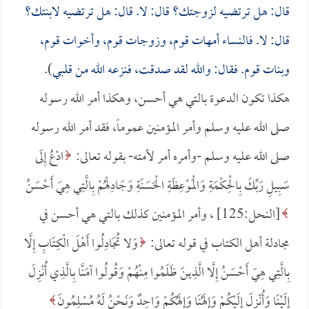
قال: هل ترتضيه لزوجتك؟ قال: لا. قال: هل ترتضيه لابنتك؟
قال: لا. فالنساء أمهات قوم، وزوجات قوم، وأخوات قوم،
وبنات قوم. فقال: والله لقد صدقت، فنزعه الله من قلبي
).
هكذا تكون الدعوة بالتي هي أحسن، وهكذا أمر الله رسوله
صلى الله عليه وسلم وأمر المؤمنين عموماً، فقد أمر الله رسوله
صلى الله عليه وسلم -وأمره أمر لأمته- بقوله تعالى:
ادْعُ إِلَى
سَبِيلِ رَبِّكَ بِالْحِكْمَةِ وَالْمَوْعِظَةِ الْحَسَنَةِ وَجَادِلْهُمْ بِالَّتِي هِيَ أَحْسَنُ
[النحل:125] ، وأمر المؤمنين كذلك بالتي هي أحسن في
مجادلة أهل الكتاب في قوله تعالى:
وَلا تُجَادِلُوا أَهْلَ الْكِتَابِ إِلَّا
بِالَّتِي هِيَ أَحْسَنُ إِلَّا الَّذِينَ ظَلَمُوا مِنْهُمْ وَقُولُوا آمَنَّا بِالَّذِي أُنْزِلَ
إِلَيْنَا وَأُنْزِلَ إِلَيْكُمْ وَإِلَهُنَا وَإِلَهُكُمْ وَاحِدٌ وَنَحْنُ لَهُ مُسْلِمُونَ