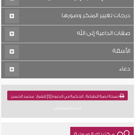
درجات تغيير المنكر وصورها
صفات الداعية إلى الله
الأسئلة
دعاء
نسخة نصية للطباعة , الحكمة في الدعوة [1] للشيخ : محمد الحسن
الددو الشنقيطي
مكتبتك الصوتية