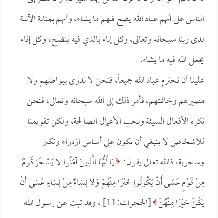
الناس على أنهم عباد الله يضع فيهم ما يشاء، وأنهم بمثابة الآنية
لدى ربنا سبحانه وتعالى، وكل إناء بالذي فيه ينضح، وكل إناء
يجعل الله فيه ما يشاء.
علينا أن نحترم عباد الله جميعاً، فنحن لا ندري ببواطنهم ولا
مصيرهم وخاتمتهم، فأمر ذلك إلى الله سبحانه وتعالى، فنحن
نكره الأفعال السيئة ونحب الأعمال الصالحة، ولكن تقويمنا
للأشخاص لا ينبغي أن يكون على أساس ازدراء وتكبر
وسخرية، فالله تعالى يقول:
يَا أَيُّهَا الَّذِينَ آمَنُوا لا يَسْخَرْ قَومٌ
مِنْ قَوْمٍ عَسَى أَنْ يَكُونُوا خَيْرًا مِنْهُمْ وَلا نِسَاءٌ مِنْ نِسَاءٍ عَسَى أَنْ
يَكُنَّ خَيْرًا مِنْهُنَّ
[الحجرات:11] ، وقد ثبت عن رسول الله