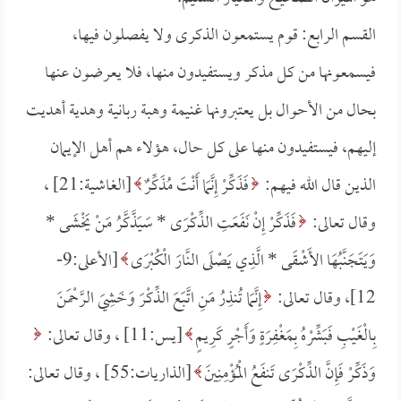
القسم الرابع: قوم يستمعون الذكرى ولا يفصلون فيها،
فيسمعونها من كل مذكر ويستفيدون منها، فلا يعرضون عنها
بحال من الأحوال بل يعتبرونها غنيمة وهبة ربانية وهدية أهديت
إليهم، فيستفيدون منها على كل حال، هؤلاء هم أهل الإيمان
الذين قال الله فيهم:
فَذَكِّرْ إِنَّمَا أَنْتَ مُذَكِّرٌ
[الغاشية:21] ،
وقال تعالى:
فَذَكِّرْ إِنْ نَفَعَتِ الذِّكْرَى *
سَيَذَّكَّرُ مَنْ يَخْشَى *
وَيَتَجَنَّبُهَا الأَشْقَى *
الَّذِي يَصْلَى النَّارَ الْكُبْرَى
[الأعلى:9-
12]، وقال تعالى:
إِنَّمَا تُنذِرُ مَنِ اتَّبَعَ الذِّكْرَ وَخَشِيَ الرَّحْمَنَ
بِالْغَيْبِ فَبَشِّرْهُ بِمَغْفِرَةٍ وَأَجْرٍ كَرِيمٍ
[يس:11] ، وقال تعالى:
وَذَكِّرْ فَإِنَّ الذِّكْرَى تَنفَعُ الْمُؤْمِنِينَ
[الذاريات:55] ، وقال تعالى: