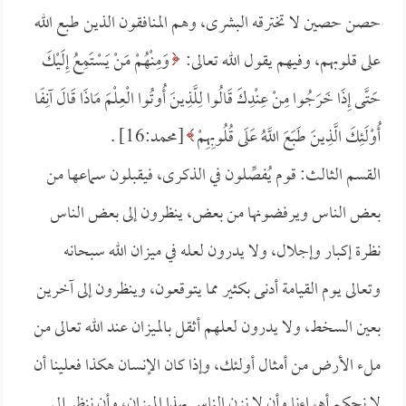
حصن حصين لا تخترقه البشرى، وهم المنافقون الذين طبع الله
على قلوبهم، وفيهم يقول الله تعالى:
وَمِنْهُمْ مَنْ يَسْتَمِعُ إِلَيْكَ
حَتَّى إِذَا خَرَجُوا مِنْ عِنْدِكَ قَالُوا لِلَّذِينَ أُوتُوا الْعِلْمَ مَاذَا قَالَ آنِفًا
أُوْلَئِكَ الَّذِينَ طَبَعَ اللَّهُ عَلَى قُلُوبِهِمْ
[محمد:16] .
القسم الثالث: قوم يُفصِّلون في الذكرى، فيقبلون سماعها من
بعض الناس ويرفضونها من بعض، ينظرون إلى بعض الناس
نظرة إكبار وإجلال، ولا يدرون لعله في ميزان الله سبحانه
وتعالى يوم القيامة أدنى بكثير مما يتوقعون، وينظرون إلى آخرين
بعين السخط، ولا يدرون لعلهم أثقل بالميزان عند الله تعالى من
ملء الأرض من أمثال أولئك، وإذا كان الإنسان هكذا فعلينا أن
لا نحكم أهواءنا وأن لا نزن الناس بهذا الميزان، وأن ننظر إلى