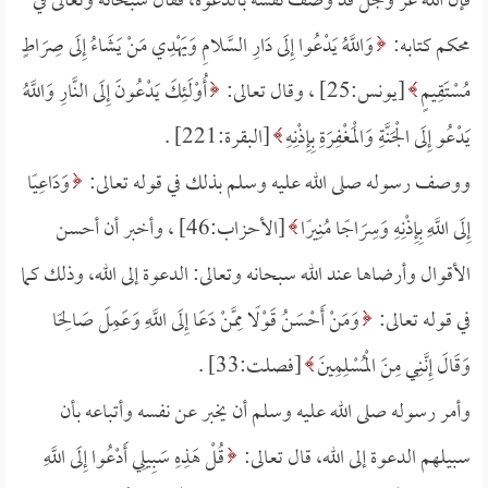
فإن الله عز وجل قد وصف نفسه بالدعوة، فقال سبحانه وتعالى في
محكم كتابه:
وَاللَّهُ يَدْعُوا إِلَى دَارِ السَّلامِ وَيَهْدِي مَنْ يَشَاءُ إِلَى صِرَاطٍ
مُسْتَقِيمٍ
[يونس:25] ، وقال تعالى:
أُوْلَئِكَ يَدْعُونَ إِلَى النَّارِ وَاللَّهُ
يَدْعُو إِلَى الْجَنَّةِ وَالْمَغْفِرَةِ بِإِذْنِهِ
[البقرة:221] .
ووصف رسوله صلى الله عليه وسلم بذلك في قوله تعالى:
وَدَاعِيًا
إِلَى اللَّهِ بِإِذْنِهِ وَسِرَاجًا مُنِيرًا
[الأحزاب:46] ، وأخبر أن أحسن
الأقوال وأرضاها عند الله سبحانه وتعالى: الدعوة إلى الله، وذلك كما
في قوله تعالى:
وَمَنْ أَحْسَنُ قَوْلًا مِمَّنْ دَعَا إِلَى اللَّهِ وَعَمِلَ صَالِحًا
وَقَالَ إِنَّنِي مِنَ الْمُسْلِمِينَ
[فصلت:33] .
وأمر رسوله صلى الله عليه وسلم أن يخبر عن نفسه وأتباعه بأن
سبيلهم الدعوة إلى الله، قال تعالى:
قُلْ هَذِهِ سَبِيلِي أَدْعُوا إِلَى اللَّهِ