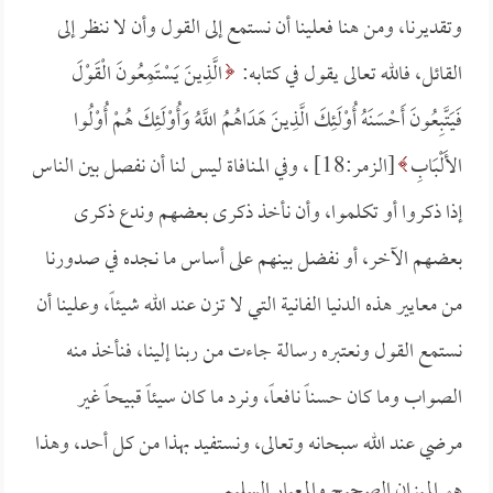
وتقديرنا، ومن هنا فعلينا أن نستمع إلى القول وأن لا ننظر إلى
القائل، فالله تعالى يقول في كتابه:
الَّذِينَ يَسْتَمِعُونَ الْقَوْلَ
فَيَتَّبِعُونَ أَحْسَنَهُ أُوْلَئِكَ الَّذِينَ هَدَاهُمُ اللَّهُ وَأُوْلَئِكَ هُمْ أُوْلُوا
الأَلْبَابِ
[الزمر:18] ، وفي المنافاة ليس لنا أن نفصل بين الناس
إذا ذكروا أو تكلموا، وأن نأخذ ذكرى بعضهم وندع ذكرى
بعضهم الآخر، أو نفضل بينهم على أساس ما نجده في صدورنا
من معايير هذه الدنيا الفانية التي لا تزن عند الله شيئاً، وعلينا أن
نستمع القول ونعتبره رسالة جاءت من ربنا إلينا، فنأخذ منه
الصواب وما كان حسناً نافعاً، ونرد ما كان سيئاً قبيحاً غير
مرضي عند الله سبحانه وتعالى، ونستفيد بهذا من كل أحد، وهذا
هو الميزان الصحيح والمعيار السليم.