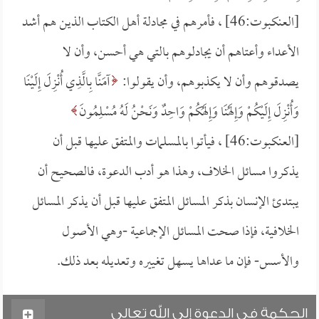
[العنكبوت:46] ، فأمرهم في مجادلة أهل الكتاب الذين هم أشد
الأعداء وأعتاهم أن يجادلوهم بالتي هي أحسن، وأن لا
يصدقوهم وأن لا يكذبوهم، وأن يقولوا:
آمَنَّا بِالَّذِي أُنْزِلَ إِلَيْنَا
وَأُنْزِلَ إِلَيْكُمْ وَإِلَهُنَا وَإِلَهُكُمْ وَاحِدٌ وَنَحْنُ لَهُ مُسْلِمُونَ
[العنكبوت:46] ، فيأتوا بالمسلمات والمتفق عليها قبل أن
يذكروا مسائل الخلاف، وهذا هو أدب الدعوة، فالصحيح أن
يبتدئ الإنسان بذكر المسائل المتفق عليها قبل أن يذكر المسائل
الخلافية، فإذا صحت المسائل الإجماعية -وهي الأصول
والأسس- فإن ما عداها يسهل تغييره وتعديله بعد ذلك.
الحكمة في الدعوة إلى الله تعالى