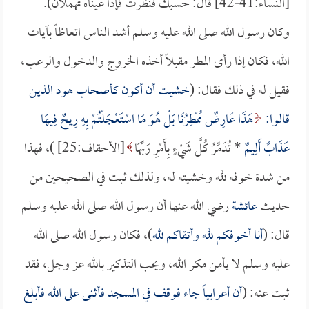
[النساء:41-42] قال: حسبك فنظرت فإذا عيناه تهملان).
وكان رسول الله صلى الله عليه وسلم أشد الناس اتعاظاً بآيات
الله، فكان إذا رأى المطر مقبلاً أخذه الخروج والدخول والرعب،
فقيل له في ذلك فقال: (
خشيت أن أكون كأصحاب هود الذين
قالوا:
هَذَا عَارِضٌ مُمْطِرُنَا بَلْ هُوَ مَا اسْتَعْجَلْتُمْ بِهِ رِيحٌ فِيهَا
عَذَابٌ أَلِيمٌ
*
تُدَمِّرُ كُلَّ شَيْءٍ بِأَمْرِ رَبِّهَا
[الأحقاف:25] )، فهذا
من شدة خوفه لله وخشيته له، ولذلك ثبت في الصحيحين من
حديث
عائشة
رضي الله عنها أن رسول الله صلى الله عليه وسلم
قال: (
أنا أخوفكم لله وأتقاكم لله
)، فكان رسول الله صلى الله
عليه وسلم لا يأمن مكر الله، ويحب التذكير بالله عز وجل، فقد
ثبت عنه: (
أن أعرابياً جاء فوقف في المسجد فأثنى على الله فأبلغ