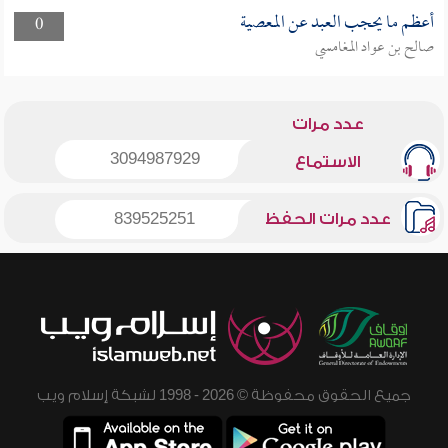
أعظم ما يحجب العبد عن المعصية
0
صالح بن عواد المغامسي
عدد مرات
3094987929
الاستماع
عدد مرات الحفظ
839525251
جميع الحقوق محفوظة © 2026 - 1998 لشبكة إسلام ويب