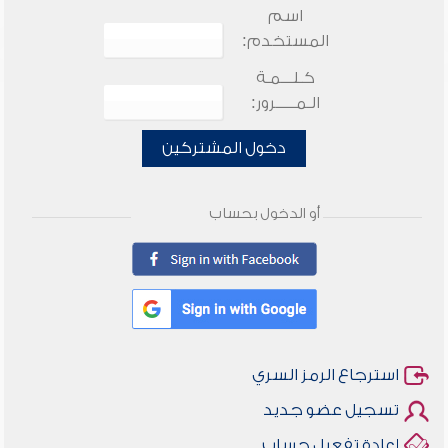
اسم
المستخدم:
كـلـــمـة
الـمـــــرور:
دخول المشتركين
أو الدخول بحساب
استرجاع الرمز السري
تسجيل عضو جديد
إعادة تفعيل حساب