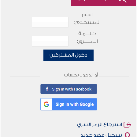
اسم
المستخدم:
كـلـــمـة
الـمـــــرور:
دخول المشتركين
أو الدخول بحساب
استرجاع الرمز السري
تسجيل عضو جديد