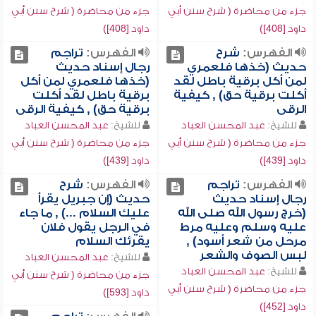
جزء من محاضرة ( شرح سنن أبي
جزء من محاضرة ( شرح سنن أبي
داود [408])
داود [408])
الفهرس:
شرح
الفهرس:
تراجم
حديث (خذها فلعمري
رجال إسناد حديث
لمن أكل برقية باطل لقد
(خذها فلعمري لمن أكل
أكلت برقية حق) , كيفية
برقية باطل لقد أكلت
الرقى
برقية حق) , كيفية الرقى
للشيخ:
عبد المحسن العباد
للشيخ:
عبد المحسن العباد
جزء من محاضرة ( شرح سنن أبي
جزء من محاضرة ( شرح سنن أبي
داود [439])
داود [439])
الفهرس:
تراجم
الفهرس:
شرح
رجال إسناد حديث
حديث (إن جبريل يقرأ
(خرج رسول الله صلى الله
عليك السلام ...) , ما جاء
عليه وسلم وعليه مرط
في الرجل يقول فلان
مرحل من شعر أسود) ,
يقرئك السلام
لبس الصوف والشعر
للشيخ:
عبد المحسن العباد
للشيخ:
عبد المحسن العباد
جزء من محاضرة ( شرح سنن أبي
جزء من محاضرة ( شرح سنن أبي
داود [593])
داود [452])