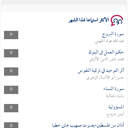
الأكثر استماعا لهذا الشهر
سورة البروج
0
عبد الله عواد الجهني
حكم العمل فى البنوك
0
محمد ناصر الدين الألباني
أثر التوحيد في تزكية النفوس
0
حسن أبو الأشبال الزهيري
سورة النساء
0
رشيد بلعالية
المسؤولية
0
أيمن صيدح
أذان من فلسطين-بصوت صهيب هاني خطبا
0