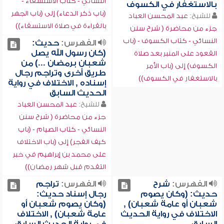
النسائي - كتاب الاستسقاء -
بالاستغفار في الكسوف
(باب ذكر الدعاء) إلى (باب الجهر
للشيخ:
عبد المحسن العباد
بالقراءة في صلاة الاستسقاء))
جزء من محاضرة ( شرح سنن
النسائي - كتاب الكسوف - (باب
الفهرس:
حديث:
(كان رسول الله يصل
القعود على المنبر بعد صلاة
شعبان برمضان ...) من
الكسوف) إلى (باب الأمر
طريق أخرى وتراجم رجال
بالاستغفار في الكسوف))
إسناده , الاختلاف في رواية
الحديث السابق
للشيخ:
عبد المحسن العباد
جزء من محاضرة ( شرح سنن
النسائي - كتاب الصيام - (باب
كيف الفجر) إلى (باب الاختلاف
على محمد بن إبراهيم في خبر
التقدم قبل شهر رمضان))
الفهرس:
شرح
الفهرس:
تراجم
حديث: (وكان يصوم
رجال إسناد حديث:
شعبان أو عامة شعبان) ,
(وكان يصوم شعبان أو
الاختلاف في رواية الحديث
عامة شعبان) , الاختلاف