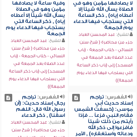
لا يصادفها مؤمن وهو في
وفيه ساعة لا يصادفها
الصلاة يسأل الله شيئاً إلا
مؤمن وهو في الصلاة
أعطاه إياه) , ذكر الساعة
يسأل الله شيئاً إلا أعطاه
التي يستجاب فيها الدعاء
إياه) , ذكر الساعة التي
يوم الجمعة
يستجاب فيها الدعاء يوم
الجمعة
للشيخ:
عبد المحسن العباد
للشيخ:
عبد المحسن العباد
جزء من محاضرة ( شرح سنن
جزء من محاضرة ( شرح سنن
النسائي - كتاب الجمعة - (باب
النسائي - كتاب الجمعة - (باب
عدد الصلاة بعد الجمعة في
عدد الصلاة بعد الجمعة في
المسجد) إلى (باب ذكر الساعة
المسجد) إلى (باب ذكر الساعة
التي يستجاب فيها الدعاء يوم
التي يستجاب فيها الدعاء يوم
الجمعة))
الجمعة))
الفهرس:
تراجم
الفهرس:
تراجم
إسناد حديث أبي
رجال إسناد حديث: (أن
موسى: (خسفت الشمس
رسول الله قال: اللهم
فقام النبي فزعاً ... فإذا
اسقنا) , ذكر الدعاء
رأيتم من ذلك شيئاً
للشيخ:
عبد المحسن العباد
فافزعوا إلى ذكر الله
جزء من محاضرة ( شرح سنن
ودعائه واستغفاره) , الأمر