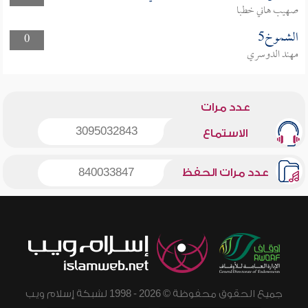
صهيب هاني خطبا
الشموخ5
0
مهند الدوسري
عدد مرات
3095032843
الاستماع
عدد مرات الحفظ
840033847
جميع الحقوق محفوظة © 2026 - 1998 لشبكة إسلام ويب