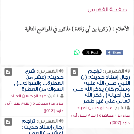
صفحة الفهرس
الأعلام : ( زكريا بن أبي زائدة ) مذكور في المواضع التالية
الفهرس:
تراجم
الفهرس:
شرح
رجال إسناد حديث: (أن
حديث: (عشر من
النبي صلى الله عليه
الفطرة... والسواك...) ,
وسلم كان يذكر الله على
السواك من الفطرة
كل أحيانه) , ذكر الله
للشيخ:
عبد المحسن العباد
تعالى على غير طهر
جزء من محاضرة ( شرح سنن أبي
للشيخ:
عبد المحسن العباد
داود [013])
جزء من محاضرة ( شرح سنن أبي
الفهرس:
تراجم
داود [007])
رجال إسناد حديث:
(عشر من الفطر...