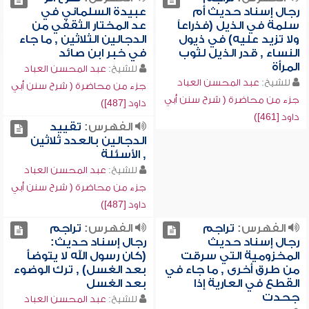
رجال إسناد حديث أم
عبيدة السلماني في
سلمة في الذيل (فذراعاً
عد المختار الثقفي من
ولا تزيد عليه) في ذيول
الدجالين الثلاثين , ما جاء
النساء , قدر الذيل لثوب
في خبر ابن صائد
المرأة
للشيخ:
عبد المحسن العباد
للشيخ:
عبد المحسن العباد
جزء من محاضرة ( شرح سنن أبي
جزء من محاضرة ( شرح سنن أبي
داود [487])
داود [461])
الفهرس:
تقييد
الدجالين بالعدد ثلاثين
, الأسئلة
للشيخ:
عبد المحسن العباد
جزء من محاضرة ( شرح سنن أبي
داود [487])
الفهرس:
تراجم
الفهرس:
تراجم
رجال إسناد حديث
رجال إسناد حديث:
المخزومية التي سرقت
(كان رسول الله لا يتوضأ
من طرق أخرى , ما جاء في
بعد الغسل) , ترك الوضوء
القطع في العارية إذا
بعد الغسل
جحدت
للشيخ:
عبد المحسن العباد