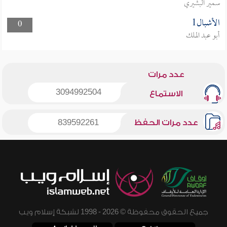
سمير البشيري
الأشبال1
0
أبو عبد الملك
عدد مرات
3094992504
الاستماع
عدد مرات الحفظ
839592261
جميع الحقوق محفوظة © 2026 - 1998 لشبكة إسلام ويب