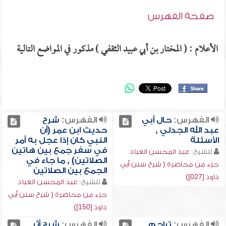
صفحة الفهرس
الأعلام : ( المختار بن أبي عبيد الثقفي ) مذكور في المواضع التالية
الفهرس:
حال أبي
الفهرس:
شرح
عبد الله الجدلي ,
حديث ابن عمر (أن
الأسئلة
النبي كان إذا عجل به أمر
في سفر جمع بين هاتين
للشيخ:
عبد المحسن العباد
الصلاتين) , ما جاء في
جزء من محاضرة ( شرح سنن أبي
الجمع بين الصلاتين
داود [027])
للشيخ:
عبد المحسن العباد
جزء من محاضرة ( شرح سنن أبي
داود [150])
الفهرس:
تراجم
الفهرس:
شرح أثر