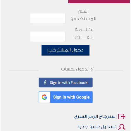
اسم
المستخدم:
كـلـــمـة
الـمـــــرور:
دخول المشتركين
أو الدخول بحساب
استرجاع الرمز السري
تسجيل عضو جديد