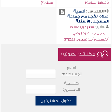
بأشراط الساعة)
معنى؟)
الفهرس:
أهمية
صلاة الفجر مع جماعة
المسجد , الأسئلة
للشيخ:
سعيد بن مسفر
جزء من محاضرة ( وفي
أنفسكم أفلا تبصرون [2،1]?!)
مكتبتك الصوتية
اسم
المستخدم:
كـلـــمـة
الـمـــــرور:
دخول المشتركين