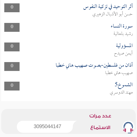
أثر التوحيد في تزكية النفوس
0
حسن أبو الأشبال الزهيري
سورة النساء
0
رشيد بلعالية
المسؤولية
0
أيمن صيدح
أذان من فلسطين-بصوت صهيب هاني خطبا
0
صهيب هاني خطبا
الشموخ5
0
مهند الدوسري
عدد مرات
3095044147
الاستماع