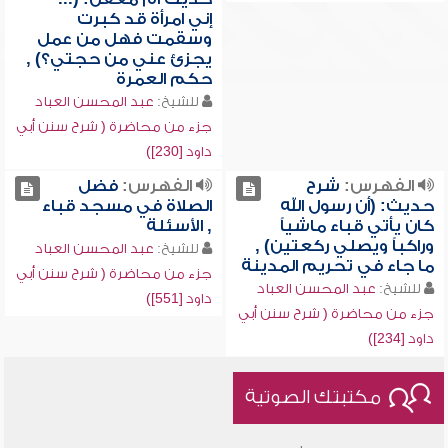
إني امرأة قد كبرت
وسقمت فهل من عمل
يجزئ عني من حجتي؟) ,
حكم العمرة
للشيخ:
عبد المحسن العباد
جزء من محاضرة ( شرح سنن أبي
داود [230])
الفهرس:
شرح
الفهرس:
فضل
حديث: (أن رسول الله
الصلاة في مسجد قباء
كان يأتي قباء ماشياً
, الأسئلة
وراكباً ويصلي ركعتين) ,
للشيخ:
عبد المحسن العباد
ما جاء في تحريم المدينة
جزء من محاضرة ( شرح سنن أبي
للشيخ:
عبد المحسن العباد
داود [551])
جزء من محاضرة ( شرح سنن أبي
داود [234])
مكتبتك الصوتية