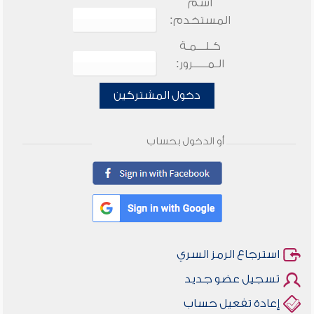
اسم
المستخدم:
كـلـــمـة
الـمـــــرور:
دخول المشتركين
أو الدخول بحساب
استرجاع الرمز السري
تسجيل عضو جديد
إعادة تفعيل حساب