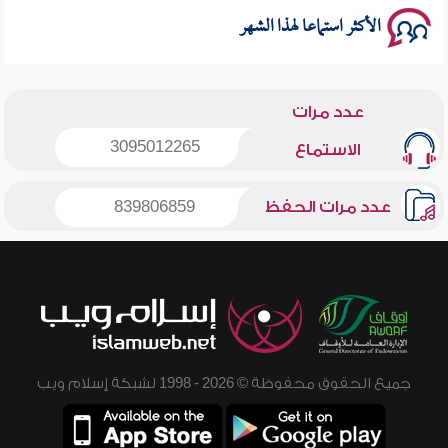
الأكثر استماعا لهذا الشهر
عدد مرات
3095012265
الاستماع
عدد مرات الحفظ
839806859
جميع الحقوق محفوظة © 2026 - 1998 لشبكة إسلام ويب