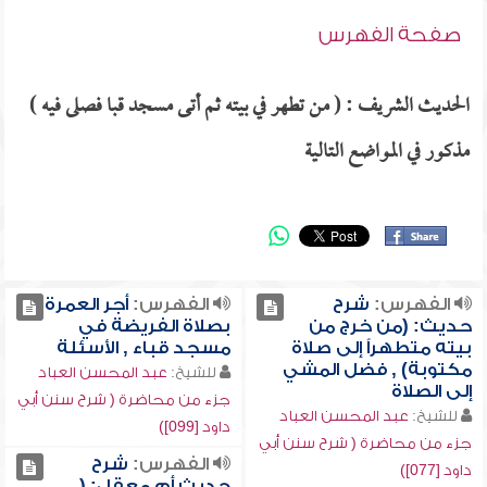
صفحة الفهرس
الحديث الشريف : ( من تطهر في بيته ثم أتى مسجد قبا فصلى فيه )
مذكور في المواضع التالية
الفهرس:
شرح
الفهرس:
أجر العمرة
حديث: (من خرج من
بصلاة الفريضة في
بيته متطهراً إلى صلاة
مسجد قباء , الأسئلة
مكتوبة) , فضل المشي
للشيخ:
عبد المحسن العباد
إلى الصلاة
جزء من محاضرة ( شرح سنن أبي
للشيخ:
عبد المحسن العباد
داود [099])
جزء من محاضرة ( شرح سنن أبي
الفهرس:
شرح
داود [077])
حديث أم معقل: (...