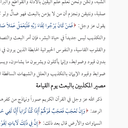
الشبه، ولكن ونحن نعلم علم اليقين بالأدلة والقواطع والبراه
صلبة، ونتيقن ونجزم أن من لا يؤمن بالبعث فهو ضالٌ ولو كا
يقول عز وجل:
فَمَنْ كَانَ يَرْجُوا لِقَاءَ رَبِّهِ فَلْيَعْمَلْ عَمَلاً صَالِ
والتكذيب ليس جديداً في حياة البشر، فإن أمر البعث والتص
والقلوب القاسية، والنفوس الحيوانية الهابطة الذين يرون في ا
بدون قيود وضوابط، وإنما يأكلون ويشربون ما يشاءون، و
ضوابط وقيود الإيمان بالتكذيب والعلل والشبهات الساقطة الذ
مصير المكذبين بالبعث يوم القيامة
ذكر الله عز وجل في القرآن الكريم صوراً ونماذج من كفر
الرعد:
وَإِنْ تَعْجَبْ فَعَجَبٌ قَوْلُهُمْ أَإِذَا كُنَّا تُرَاباً أَإِنَّا لَفِي خ
السماوات والأرض قال بعد ذلك:
إِنَّ فِي ذَلِكَ لَآياتٍ لِقَوْم