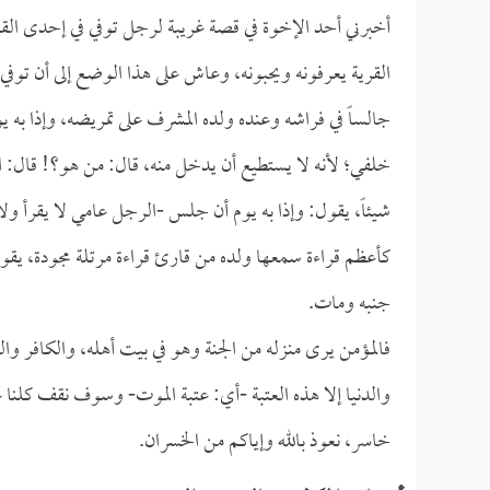
أخبرني أحد الإخوة في قصة غريبة لرجل توفي في إحدى القر
القرية يعرفونه ويحبونه، وعاش على هذا الوضع إلى أن توفي رح
جالساً في فراشه وعنده ولده المشرف على تمريضه، وإذا به 
خلفي؛ لأنه لا يستطيع أن يدخل منه، قال: من هو؟! قال: 
شيئاً، يقول: وإذا به يوم أن جلس -الرجل عامي لا يقرأ ولا
كأعظم قراءة سمعها ولده من قارئ قراءة مرتلة مجودة، ي
جنبه ومات.
فالمؤمن يرى منزله من الجنة وهو في بيت أهله، والكافر والفا
والدنيا إلا هذه العتبة -أي: عتبة الموت- وسوف نقف كلنا 
خاسر، نعوذ بالله وإياكم من الخسران.