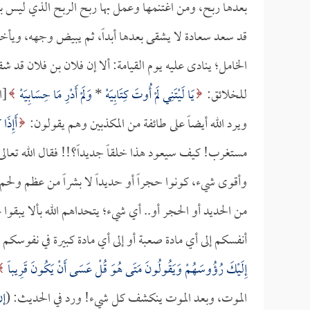
بعدها ربح، ومن اغتنمها وعمل بها ربح الربح الذي ليس بعد
قد سعد سعادة لا يشقى بعدها أبداً، ثم يبيض وجهه، ويأخذ ك
الخامل؛ ينادى عليه يوم القيامة: ألا إن فلان بن فلان قد ش
للخلائق:
يَا لَيْتَنِي لَمْ أُوتَ كِتَابِيَهْ
*
وَلَمْ أَدْرِ مَا حِسَابِيَهْ
[الح
ويرد الله أيضاً على طائفة من المكذبين وهم يقولون:
أَإِذَا
مستغرب! كيف سيعود هذا خلقاً جديداً؟!! فقال الله تعالى
وأقوى شيء، كونوا حجراً أو حديداً لا بشراً من عظم ولحم
من الحديد أو الحجر أو.. أي شيء؛ يتحداهم الله بألا يبق
أنفسكم إلى أي مادة صعبة أو إلى أي مادة كبيرة في نفوسك
إِلَيْكَ رُؤُوسَهُمْ وَيَقُولُونَ مَتَى هُوَ قُلْ عَسَى أَنْ يَكُونَ قَرِيباً
الموت، وبعد الموت ينكشف كل شيء! ورد في الحديث: (
إن