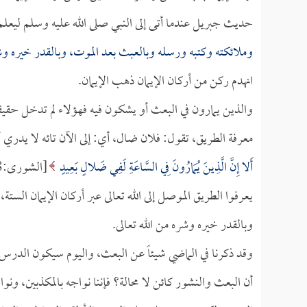
حديث جبريل عندما أتى إلى النبي صلى الله عليه وسلم ليعلم 
وملائكته وكتبه ورسله وبالعبث بعد الموت، وبالقدر خيره وشر
انهدم ركن من أركان الإيمان ذهب الإيمان.
والذين يمارون في البعث أو يشكون فيه فهؤلاء لم تدخل حقيقة
معرفة الطريق، تقول: فلان ضال، أي: إلى الآن تائه لا يدري
أَلا إِنَّ الَّذِينَ يُمَارُونَ فِي السَّاعَةِ لَفِي ضَلالٍ بَعِيدٍ
يعرفوا الطريق الموصل إلى الله تعالى عبر أركان الإيمان الستة
وبالقدر خيره وشره من الله تعالى.
وقد ذكرنا في الماضي شيئاً عن البعث، واليوم سيكون الدرس ع
أن البعث والنشور كائن لا محالة؟ فإننا نواجه بالمكذبين، ون