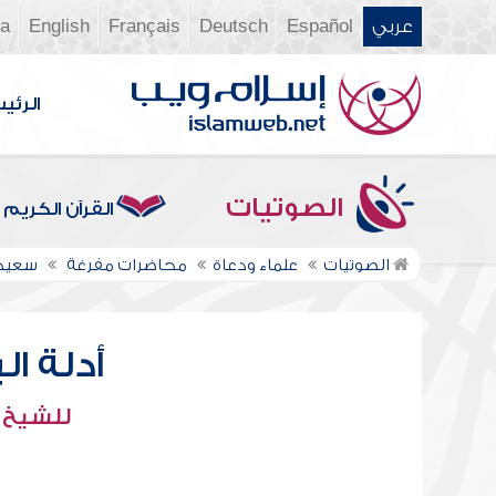
عربي
Español
Deutsch
Français
English
ia
الرئي
الصوتيات
القرآن الكريم
الصوتيات
علماء ودعاة
محاضرات مفرغة
سعيد
أدلة ا
للشيخ 