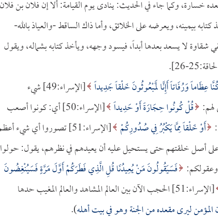
ه خسارة، وكما جاء في الحديث: ينادى يوم القيامة: ألا إن فلان بن فلان
تابه بيمينه، ويعرضه على الخلائق، وأما ذاك الساقط -والعياذ بالله-
قي شقاوة لا يسعد بعدها أبداً، فيسود وجهه، ويأخذ كتابه بشماله، ويقول
اقة:25-26].
 كُنَّا عِظَاماً وَرُفَاتاً أَإِنَّا لَمَبْعُوثُونَ خَلْقاً جَدِيداً
[الإسراء:49] شيء
 لهم:
قُلْ كُونُوا حِجَارَةً أَوْ حَدِيداً
[الإسراء:50] أي: كونوا أصعب
:
أَوْ خَلْقاً مِمَّا يَكْبُرُ فِي صُدُورِكُمْ
[الإسراء:51] تصوروا أي شيء أعظم
وا على أصل خلقتهم حتى يستحيل عليه أن يعيدهم في نظرهم، يقول: حولوا
م وعقولكم:
فَسَيَقُولُونَ مَنْ يُعِيدُنَا قُلِ الَّذِي فَطَرَكُمْ أَوَّلَ مَرَّةٍ فَسَيُنْغِضُونَ
[الإسراء:51] الحجب الآن بين العالم المشاهد والعالم المغيب حدها
 المؤمن ليرى مقعده من الجنة وهو في بيت أهله
).