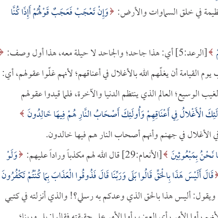
لعظيمة في خلق السماوات والأرض:
وَإِنْ تَعْجَبْ فَعَجَبٌ قَوْلُهُمْ أَإِذَا كُنَّا
ْ
[الرعد:5] أي: هذا جاحد؛ والجاحد لا حيلة معه، هذا أول وصف:
لعذاب يوم القيامة أن يغلّهم الله بالأغلال في أعناقهم؛ لأنهم غلّوا عقولهم، أي:
غيب الوسيع؛ العالم الذي ينتظم الدنيا والآخرة، فلما قيدوا عقولهم
َئِكَ الْأَغْلالُ فِي أَعْنَاقِهِمْ وَأُولَئِكَ أَصْحَابُ النَّارِ هُمْ فِيهَا خَالِدُونَ
مَا نَحْنُ بِمَبْعُوثِينَ
[الأنعام:29] قال الله لهم مكذباً وراداً عليهم:
وَلَوْ
قَالَ أَلَيْسَ هَذَا بِالْحَقِّ قَالُوا بَلَى وَرَبِّنَا قَالَ فَذُوقُوا الْعَذَابَ بِمَا كُنْتُمْ تَكْفُرُونَ
يقررهم ويقول: أليس هذا بالحق الذي وعدكم به رسلي؟! والذي أنزلته في كتبي
م رأوا الأمر رأي العين، رأوا الأمر على حقيقته فقالوا: بلى وربنا؛