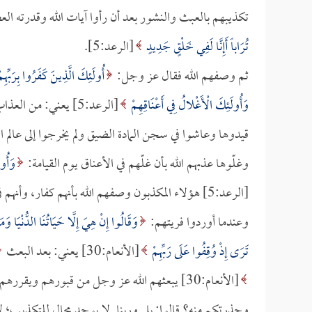
تكذيبهم بالعبث والنشور بعد أن رأوا آيات الله وقدرته ا
تُرَاباً أَإِنَّا لَفِي خَلْقٍ جَدِيدٍ
[الرعد:5].
ثم وصفهم الله فقال عز وجل:
أُولَئِكَ الَّذِينَ كَفَرُوا بِرَبِّهِم
وَأُولَئِكَ الْأَغْلالُ فِي أَعْنَاقِهِمْ
[الرعد:5] يعني: من ا
قيدوها وعاشوا في سجن المادة الضيق ولم يخرجوا إلى عالم ال
وغلّوها عذبهم الله بأن غلّهم في الأعناق يوم القيامة:
وَأُول
[الرعد:5] هؤلاء المكذبون وصفهم الله بأنهم كفار، وأنهم في الأغلال في جهنم وأنهم أصحاب النار هم فيها خالدون.
وعندما أوردوا فريتهم:
وَقَالُوا إِنْ هِيَ إِلَّا حَيَاتُنَا الدُّنْيَا وَ
تَرَى إِذْ وُقِفُوا عَلَى رَبِّهِمْ
[الأنعام:30] يعني: بعد البعث
[الأنعام:30] يبعثهم الله عز وجل من قبورهم و
وحذرتكم منه؟ قالوا: بلى وربنا. لا يوجد مجال للتكذيب؛ لأنه