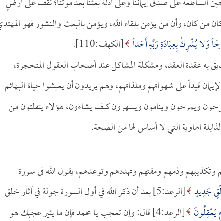
ين الساطعة على صدق إيماننا وعلى أدلة بعثنا بعد موتنا؛ نقف على أرضٍ
ن من كان، وأن من يؤمن بلقاء الله، ويؤمن بالبعث والنشور فهو المهتدي
حاً وَلا يُشْرِكْ بِعِبَادَةِ رَبِّهِ أَحَداً
[الكهف:110].
ديق به عقدة العقد، ومشكلة المشاكل عند أصحاب العقول المتحجرة،
لإيمان قيداً على شهواتهم وملذاتهم، وهم يريدون أن يعيشوا حياة البهائم
يسرحون ويمرحون وينامون ويسهرون كيف يشاءون، هؤلاء يتفلتون من
ابلة الهاوية التي لا أساس لها من الصحة.
هم وتكذيبهم وذمهم ومقتهم وتهددهم وتوعدهم، يقول الله في سورة
َلْقٍ جَدِيدٍ
[الرعد:5] بعد أن ذكر الله في أول السورة جولة في آثار خلق
ٍ يَعْقِلُونَ
[الرعد:4] قال: وإن تعجب يا محمد فإن ما يثير عجبك هو