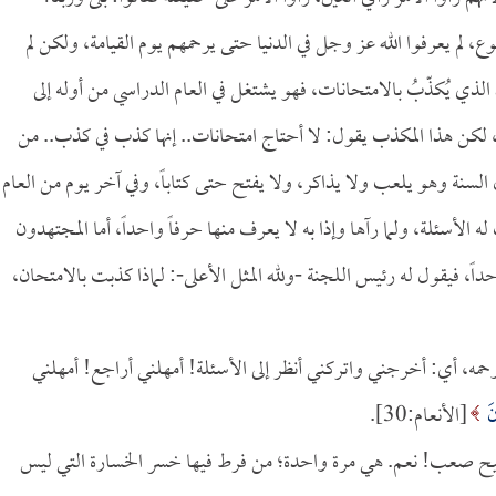
 لم يعرفوا الله عز وجل في الدنيا حتى يرحمهم يوم القيامة، ولكن لم
الذي يُكذّبُ بالامتحانات، فهو يشتغل في العام الدراسي من أوله إلى
 لكن هذا المكذب يقول: لا أحتاج امتحانات.. إنها كذب في كذب.. من
سنة وهو يلعب ولا يذاكر، ولا يفتح حتى كتاباً، وفي آخر يوم من العام
لأسئلة، ولما رآها وإذا به لا يعرف منها حرفاً واحداً، أما المجتهدون
اً، فيقول له رئيس اللجنة -ولله المثل الأعلى-: لماذا كذبت بالامتحان،
ترحمه، أي: أخرجني واتركني أنظر إلى الأسئلة! أمهلني أراجع! أمهلني
َ
[الأنعام:30].
يح صعب! نعم. هي مرة واحدة؛ من فرط فيها خسر الخسارة التي ليس