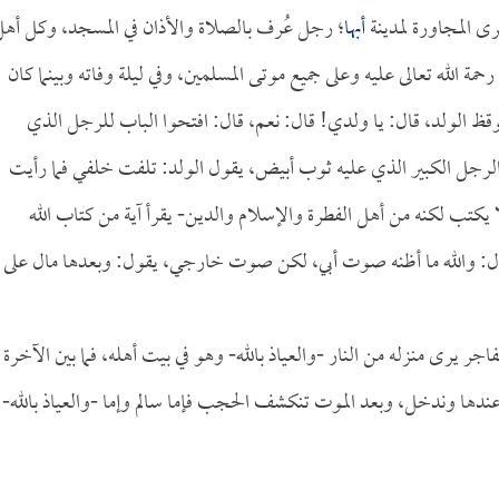
ى المجاورة لمدينة
أبها
؛ رجل عُرف بالصلاة والأذان في المسجد، وكل أه
مة الله تعالى عليه وعلى جميع موتى المسلمين، وفي ليلة وفاته وبينما كان
يوقظ الولد، قال: يا ولدي! قال: نعم، قال: افتحوا الباب للرجل الذي
الرجل الكبير الذي عليه ثوب أبيض، يقول الولد: تلفت خلفي فما رأيت
 يكتب لكنه من أهل الفطرة والإسلام والدين- يقرأ آية من كتاب الله
قول: والله ما أظنه صوت أبي، لكن صوت خارجي، يقول: وبعدها مال على
جر يرى منزله من النار -والعياذ بالله- وهو في بيت أهله، فما بين الآخرة
عندها وندخل، وبعد الموت تنكشف الحجب فإما سالم وإما -والعياذ بالله-