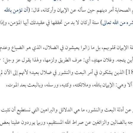
الصحابة أمر دينهم حين سأله عن الإيمان وأركانه، قال: (
أن تؤمن بالله
ه من الله تعالى
) ستة أركان لا بد من تحققها في عقيدتك أيها المؤمن، وإذا
 الإيمان قلوبهم، بل ما زالوا يعيشون في الضلال، الذي هو الضياع وعدم
 أين يتجه. وفلان مهتدٍ، أي: عرف الطريق ولزمها، ولهذا يقول عز وجل:
[الشورى:18] الذين يشكون في أمر البعث والنشور في ضلال بعيد؛ لأنهم إلى الآن لم
، ألا وهي: الإيمان بالله، وملائكته، وكتبه، ورسله، وبالبعث بعد الموت،
ن أدلة البعث والنشور، ما هي الدلائل والبراهين التي نستطيع أن نثبت ب
واجه بالضالين والزائغين عن صراط الله المستقيم، وربما يوردون علينا بعض