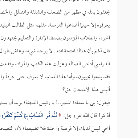
يحلفون بالله في مظهر من الضعف والشفقة والتذلل والخضوع،
يعرفوه إلا حينما أضاعوا الفرصة. مثلهم مثل الطالب البليد 
آخره، والطلاب المؤمنون بصدق الإدارة والتعليم يجتهدون،
قال لكم بأن هناك امتحانات.. لا يوجد شيء، وعاش طوال ال
الدراسي أدخل الصالة وعزلت عنه الكتب والمواد، وقدمت له ا
فقد بدءوا يجيبون، وأما هذا اللعاب لا يعرف حتى حرفاً واحد
أليس هذا الامتحان حق؟
فيقول: بلى يا سعادة المدير..! يا رئيس اللجنة؛ يريد أن يس
أذاكر! قال الله عز وجل:
فَذُوقُوا الْعَذَابَ بِمَا كُنْتُمْ تَكْفُرُون
أخي ليس لديك إلا فرصة واحدة فلا تضيعها؛ لأن التصح