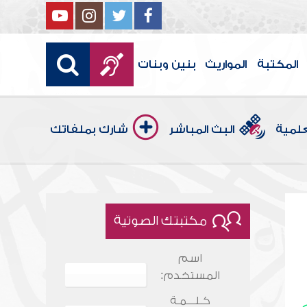
المكتبة
المواريث
بنين وبنات
علمية
البث المباشر
شارك بملفاتك
مكتبتك الصوتية
اسم
المستخدم:
كـلـــمـة