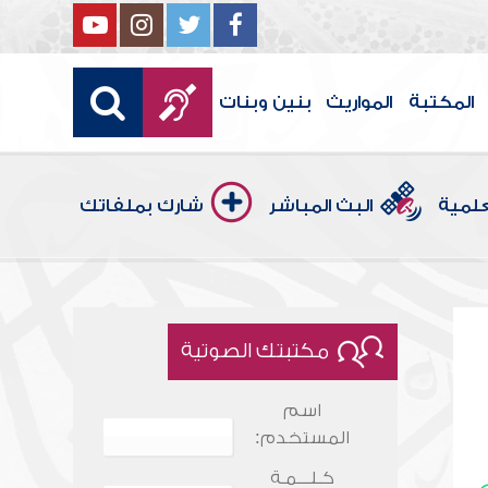
المكتبة
المواريث
بنين وبنات
علمية
البث المباشر
شارك بملفاتك
مكتبتك الصوتية
اسم
المستخدم:
كـلـــمـة