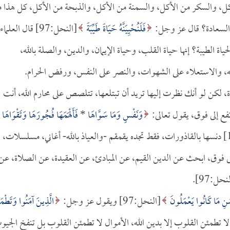
كل، والسكر من الأكل، والسمنة من الأكل، والذبحة من الأكل، كل هذا 
 السعادة؟ قال عز وجل:
فَلَنُحْيِيَنَّهُ حَيَاةً طَيِّبَةً
[النحل:97] قال العلماء
ياة الطيبة؟ إنها حياة القلب، وحياة الإيمان، والدين، والصلة بالله،
له، والاستعلاء على الشهوات، والنصر على النفس، ورفض الحرام.
كن لو أنك نظرت إليها تريد أن تبتلعها، تتلصص على محارم الله، أنت
تفع إلى فوق، يقول تعالى:
وَنَفْسٍ وَمَا سَوَّاهَا
*
فَأَلْهَمَهَا فُجُورَهَا وَتَقْوَاهَا
*
[الشمس:7-10] دنسها بالقاذورات، فقط تجده يقمقم -والعياذ بالله- أغاني، مسلسلات،
ع إلى فوق، ابحث عن الدين القيم، عن المبادئ، عن العقيدة، عن الصلاة، عن
نحل:97].
سَنِ مَا كَانُوا يَعْمَلُونَ
[النحل:97] ويقول عز وجل:
الَّذِينَ آمَنُوا وَتَطْمَئ
لرعد:28] لا تطمئن القلوب إلا بدين الله، الأموال لا تطمئن القلوب بل تنفخ الجي