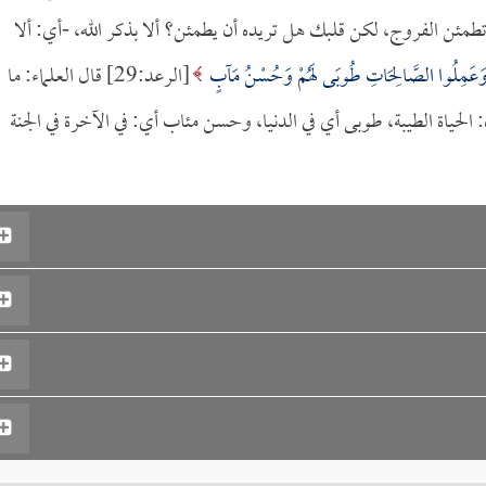
ئن الفروج، لكن قلبك هل تريده أن يطمئن؟ ألا بذكر الله، -أي: ألا
ا وَعَمِلُوا الصَّالِحَاتِ طُوبَى لَهُمْ وَحُسْنُ مَآبٍ
[الرعد:29] قال العلماء: ما
حياة الطيبة، طوبى أي في الدنيا، وحسن مئاب أي: في الآخرة في الجنة