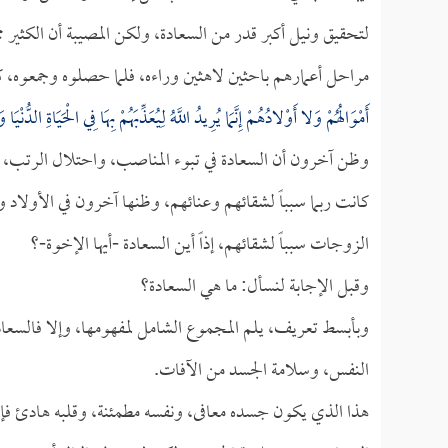
لتحقيق ونيل أكبر قدر من السعادة، ولكن المصيبة أن الكثير مم
مراحل أعمارهم باحثين لاهثين وراءه، فلما حصلوه وجمعوه، كا
أَمْوَالُهُمْ وَلا أَوْلادُهُمْ إِنَّمَا يُرِيدُ اللَّهُ لِيُعَذِّبَهُمْ بِهَا فِي الْحَيَاةِ الدُّنْ
وظن آخرون أن السعادة في تبوء المناصب، واحتلال الرتب، فحرص
كانت ربما سبباً لشقائهم وعنائهم، وظنها آخرون في الأولاد و
الزوجات سبباً لشقائهم، إذاً أين السعادة -أيها الإخوة-؟
وقبل الإجابة لنسأل: ما هي السعادة؟
وبأبسط تعريف، يلم المجموع الشامل لمفهومها، وإلا فالسع
النفس، وسلامة الجسد من الآفات.
هذا الذي يكون جسده معافى، ونفسه مطمئنة، وقلبه هادئ فإن ه