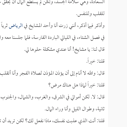
السعادة، وهي سلامة الجسد، ولكن لم يستطع المال أن يحقق سك
للقلب وللنفس.
وأذكر فيما أذكر، أنني زرت أنا وأحد المشايخ في
الرياض
ثرياً
في فصل الشتاء، في الليالي الباردة القارسة، فلما جلسنا معه و
قال لنا: يا مشايخ! أنا عندي مشكلة حلوها لي.
قلنا: خيراً.
قال: والله لا أنام إلى أن يؤذن المؤذن لصلاة الفجر وأنا أتقل
قلنا: خيراً لماذا هل هناك مرض؟
قال: لا. لكن أموالي في الشرق، والغرب، والشمال، والجنو
ثانية، وطوال الليل وأنا وراء المال.
قلنا: أنت الذي عذبت نفسك، ماذا نفعل لك؟ لكن تريد أن 