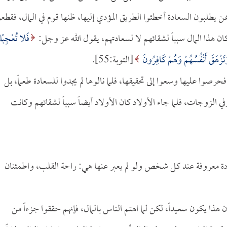
ن يطلبون السعادة أخطئوا الطريق المؤدي إليها، ظنها قوم في المال، فقطعو
ن هذا المال سبباً لشقائهم لا لسعادتهم، يقول الله عز وجل:
فَلا تُعْجِبْ
يَا وَتَزْهَقَ أَنْفُسُهُمْ وَهُمْ كَافِرُونَ
[التوبة:55].
وا عليها وسعوا إلى تحقيقها، فلما نالوها لم يجدوا للسعادة طعماً، بل
في الزوجات، فلما جاء الأولاد كان الأولاد أيضاً سبباً لشقائهم وكانت
ادة معروفة عند كل شخص ولو لم يعبر عنها هي: راحة القلب، واطمئنان
ذا يكون سعيداً، لكن لما اهتم الناس بالمال، فإنهم حققوا جزءاً من