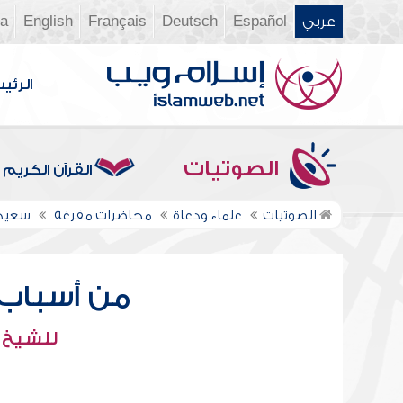
عربي
Español
Deutsch
Français
English
ia
الرئي
الصوتيات
القرآن الكريم
الصوتيات
علماء ودعاة
محاضرات مفرغة
سعيد
من أسباب 
للشيخ 