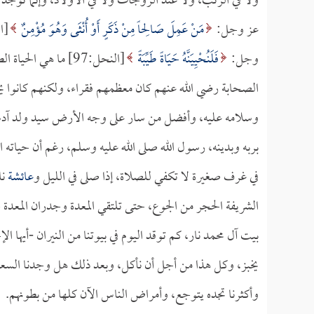
ولا في الرتب، ولا عند الزوجات ولا في الأولاد، وإنما توجد ف
عز وجل:
مَنْ عَمِلَ صَالِحاً مِنْ ذَكَرٍ أَوْ أُنْثَى وَهُوَ مُؤْمِنٌ
وجل:
فَلَنُحْيِيَنَّهُ حَيَاةً طَيِّبَةً
[النحل:97] ما هي الحياة الطيبة؟ إنها حياة القلب، ولو كان فقيراً والله إنه لفي حياة طيبة.
الصحابة رضي الله عنهم كان معظمهم فقراء، ولكنهم كانوا 
وسلامه عليه، وأفضل من سار على وجه الأرض سيد ولد آدم
بربه وبدينه، رسول الله صلى الله عليه وسلم، رغم أن حياته 
في غرف صغيرة لا تكفي للصلاة، إذا صلى في الليل و
عائشة
نا
الشريفة الحجر من الجوع، حتى تلتقي المعدة وجدران المعدة حت
بيت آل محمد نار، كم توقد اليوم في بيوتنا من النيران -أيها ا
يخبز، وكل هذا من أجل أن نأكل، وبعد ذلك هل وجدنا السعاد
وأكثرنا تجده يتوجع، وأمراض الناس الآن كلها من بطونهم.