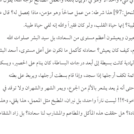
ي شيء واحد ألا وهو في الإيمان بالله، والعمل الصالح لوجه الله، يقول ال
[النحل:97] هذا شرطه: من عمل صالحاً وهو مؤمن، ماذا يحصل له؟ قال ع
يحيون ويعيشون أعظم مستوى من السعادة، بل سيد البشر صلوات الله
، كيف كان يعيش؟ سعادته كأكمل ما تكون على أعلى مستوى، أسعد البش
المادية كانت بسيطة إلى أبعد درجات البساطة، كان ينام على الحصير، ويسك
ئمة تكف أرجلها إذا سجد، وإذا قام بسطت أرجلها، ويربط على بطنه
ى أنه لم يعد يشعر بالألم من الجوع، ويمر الشهر والشهران ولا توقد في
لإخوة-؟!! ليست ناراً واحدة، بل نيران، المطبخ مثل المعمل، هذا يقلي، وهذا
ة؟ هل حققت هذه المآكل والمطاعم والمشارب لنا سعادة؟ بل زاد الشقاء