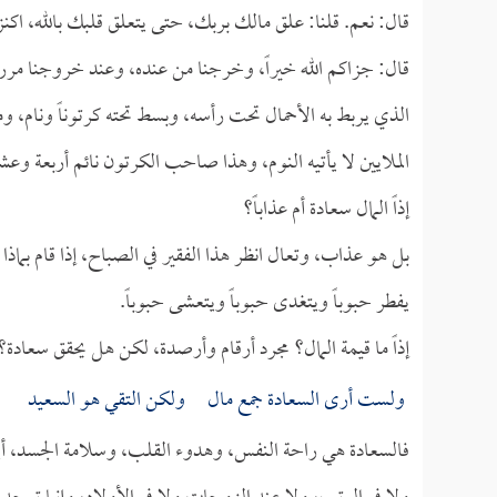
قال: نعم. قلنا: علق مالك بربك، حتى يتعلق قلبك بالله، اكنز ه
قال: جزاكم الله خيراً، وخرجنا من عنده، وعند خروجنا مررن
الذي يربط به الأحمال تحت رأسه، وبسط تحته كرتوناً ونام، و
الملايين لا يأتيه النوم، وهذا صاحب الكرتون نائم أربعة وعشر
إذاً المال سعادة أم عذاباً؟
بل هو عذاب، وتعال انظر هذا الفقير في الصباح، إذا قام بماذ
يفطر حبوباً ويتغدى حبوباً ويتعشى حبوباً.
إذاً ما قيمة المال؟ مجرد أرقام وأرصدة، لكن هل يحقق سعادة؟ 
ولست أرى السعادة جمع مال ولكن التقي هو السعيد
فالسعادة هي راحة النفس، وهدوء القلب، وسلامة الجسد، أين 