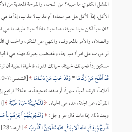
الفشل الكلوي ما سببه؟ من اللحم، والقرحة المعدية من الأ
الأكل، إذاً الأكل هل هو سعادة أم عذاب؟ عذاب، إذاً ما هي
كان حياً لكن حياة خبيثة، هنا حياة ماذا؟ حياة طيبة، ما هي الح
والصلاة، والأمر بالمعروف، والنهي عن المنكر، والحب في ال
لو مررت على امرأة متبرجة، وغضضت بصرك فهذه هي الحياة، ل
مسكين إذاً فحياتك خبيثة، حياتك قذرة، فالحياة الطيبة أن تر
قَدْ أَفْلَحَ مَنْ زَكَّاهَا
*
وَقَدْ خَابَ مَنْ دَسَّاهَا
أفلاماً، كرة،، لعباً، سهراً، أرصفة، تفحيطاً، ما هذا؟! ارتف
القرآن، عن الجنة، هذه هي الحياة:
فَلَنُحْيِيَنَّهُ حَيَاةً طَيِّبَةً
[ال
وبعد ذلك إذا مات قال عز وجل:
وَلَنَجْزِيَنَّهُمْ أَجْرَهُمْ بِأَحْ
قُلُوبُهُمْ بِذِكْرِ اللَّهِ أَلا بِذِكْرِ اللَّهِ تَطْمَئِنُّ الْقُلُوبُ
[ا