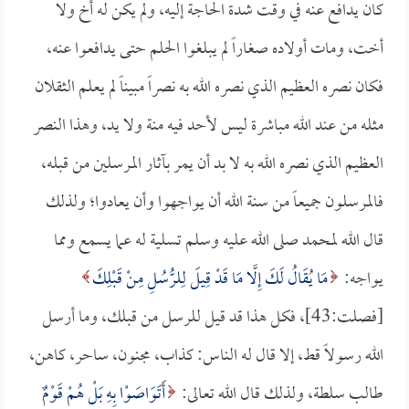
كان يدافع عنه في وقت شدة الحاجة إليه، ولم يكن له أخ ولا
أخت، ومات أولاده صغاراً لم يبلغوا الحلم حتى يدافعوا عنه،
فكان نصره العظيم الذي نصره الله به نصراً مبيناً لم يعلم الثقلان
مثله من عند الله مباشرة ليس لأحد فيه منة ولا يد، وهذا النصر
العظيم الذي نصره الله به لا بد أن يمر بآثار المرسلين من قبله،
فالمرسلون جميعاً من سنة الله أن يواجهوا وأن يعادوا؛ ولذلك
قال الله لمحمد صلى الله عليه وسلم تسلية له عما يسمع ومما
يواجه:
مَا يُقَالُ لَكَ إِلَّا مَا قَدْ قِيلَ لِلرُّسُلِ مِنْ قَبْلِكَ
[فصلت:43]، فكل هذا قد قيل للرسل من قبلك، وما أرسل
الله رسولاً قط، إلا قال له الناس: كذاب، مجنون، ساحر، كاهن،
طالب سلطة، ولذلك قال الله تعالى:
أَتَوَاصَوْا بِهِ بَلْ هُمْ قَوْمٌ