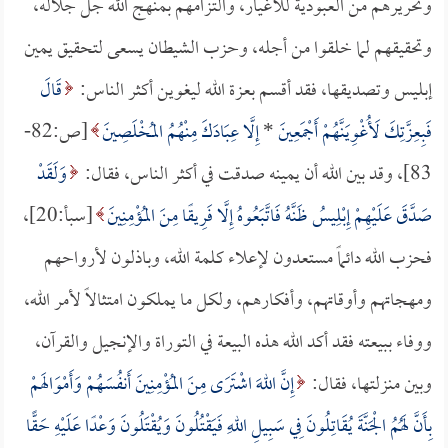
وتحريرهم من العبودية للأغيار، والتزامهم بمنهج الله جل جلاله،
وتحقيقهم لما خلقوا من أجله، وحزب الشيطان يسعى لتحقيق يمين
إبليس وتصديقها، فقد أقسم بعزة الله ليغوين أكثر الناس:
قَالَ
فَبِعِزَّتِكَ لَأُغْوِيَنَّهُمْ أَجْمَعِينَ
*
إِلَّا عِبَادَكَ مِنْهُمُ المُخْلَصِينَ
[ص:82-
83]، وقد بين الله أن يمينه صدقت في أكثر الناس، فقال:
وَلَقَدْ
صَدَّقَ عَلَيْهِمْ إِبْلِيسُ ظَنَّهُ فَاتَّبَعُوهُ إِلَّا فَرِيقًا مِنَ المُؤْمِنِينَ
[سبأ:20]،
فحزب الله دائماً مستعدون لإعلاء كلمة الله، وباذلون لأرواحهم
ومهجاتهم وأوقاتهم، وأفكارهم، ولكل ما يملكون امتثالاً لأمر الله،
ووفاء ببيعته فقد أكد الله هذه البيعة في التوراة والإنجيل والقرآن،
وبين منزلتها، فقال:
إِنَّ اللهَ اشْتَرَى مِنَ المُؤْمِنِينَ أَنفُسَهُمْ وَأَمْوَالَهمْ
بِأَنَّ لَهُمُ الْجَنَّةَ يُقَاتِلُونَ فِي سَبِيلِ اللهِ فَيَقْتُلُونَ وَيُقْتَلُونَ وَعْدًا عَلَيْهِ حَقًّا