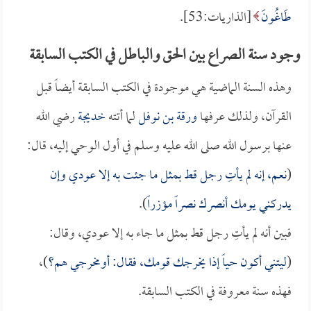
طَاغُونَ
[الذاريات:53].
وجود سنة الصراع بين الحق والباطل في الكتب السابقة
وهذه السنة الماضية هي موجودة في الكتب السابقة أيضاً قبل
القرآن، ولذلك عرفها
ورقة بن نوفل
لما أتته
خديجة
رضي الله
عنها برسول الله صلى الله عليه وسلم في أول الوحي إليه، قال:
(
نعم، إنه لم يأتِ رجل قط بمثل ما جئت به إلا عودي وإن
يدركني يومك أنصرك نصراً مؤزراً
).
فبين أنه لم يأتِ رجل قط بمثل ما جاء به إلا عودي، وقال:
(
ليتني أكون حياً إذا يخرجك قومك، فقال: أومخرجي هم؟
)،
فهذه سنة معروفة في الكتب السابقة.