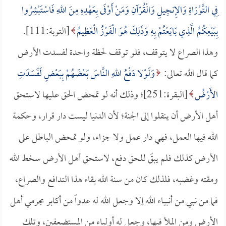
فِي التَّوْرَاةِ وَالإِنجِيلِ وَالْقُرْآنِ وَمَنْ أَوْفَى بِعَهْدِهِ مِنَ اللهِ فَاسْتَبْشِرُوا
بِبَيْعِكُمُ الَّذِي بَايَعْتُمْ بِهِ وَذَلِكَ هُوَ الْفَوْزُ الْعَظِيمُ
[التوبة:111].
وهذا الصراع لا يتوقف، فلو توقف لحظة واحدة لفسدت الأرض
كما قال الله تعالى:
وَلَوْلا دَفْعُ اللهِ النَّاسَ بَعْضَهُمْ بِبَعْضٍ لَفَسَدَتِ
الأَرْضُ
[البقرة:251]؛ وذلك أنه لو تمحض الحق عليها لاستحق
أهل الأرض أن ينقلوا إلى الجنة؛ لأن الدنيا ليست دار قرار، وحكمة
الله فيها العمل، فهي دار عمل ولا جزاء، ولو تمحض الباطل على
الأرض كذلك فلم يبقَ للحق دفع، لاستحق أهل الأرض سخط الله
ومقته وغضبه، فلذلك كان من سنة الله بقاء هذا التدافع والصراع،
فما من نبي من أنبياء الله إلا وجعل الله له عدواً من أكابر مجرمي أهل
الأرض ومن الملأ فيها، وجعل له أولياء من المستضعفين، وتلك