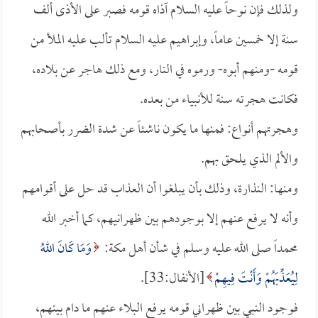
ولذلك فإن نوحاً عليه السلام آذاه قومه فصبر على الأذى ألف
سنة إلا خمسين عاماً، وإبراهيم عليه السلام تألب عليه الملأ من
قومه -ومنهم أبوه- ورموه في النار، ومع ذلك هاجر عن بلاده،
فكانت هجرته سنة للأنبياء من بعده.
وهجرتهم أنواع: فمنها ما يكون ناشئاً عن شدة الضرر بأصحابهم
والألم الذي يلحق بهم.
ومنها: النذارة، وذلك بأن يبلغوا أن العذاب قد حل على أقوامهم
وأنه لا يرفع عنهم إلا بوجودهم بين ظهرانيهم، كما أخبر الله
محمداً صلى الله عليه وسلم في شأن أهل مكة:
وَمَا كَانَ اللهُ
لِيُعَذِّبَهُمْ وَأَنْتَ فِيهِمْ
[الأنفال:33].
فوجود النبي بين ظهراني قومه يرفع البلاء عنهم ما دام بينهم،