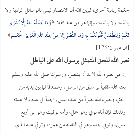
حكمة ربانية أخرى؛ ليبين الله أن الانتصار ليس بالوسائل المادية ولا
بالعُدد ولا بالعَدد، وإنما هو من عند الله:
وَمَا جَعَلَهُ اللهُ إِلَّا بُشْرَى
لَكُمْ وَلِتَطْمَئِنَّ قُلُوبُكُمْ بِهِ وَمَا النَّصْرُ إِلَّا مِنْ عِنْدِ اللهِ الْعَزِيزِ الْحَكِيمِ
[آل عمران:126].
نصر الله للحق المتمثل برسول الله على الباطل
إن من نصره الله لا بد أن ينتصر، ورسولنا صلى الله عليه وسلم
بعثه الله مقفياً لما سبق من الرسل، ومصدقاً لما بين يديه من
الحق، ونصره الله نصراً من عنده ليس راجعاً إلى عدد ولا عدة؛
ولذلك فإن أباه توفي وهو حمل، وأمه توفيت وهو ابن أربع
سنين، وتوفي جده وهو في الثامنة من عمره، وتوفي عمه الذي