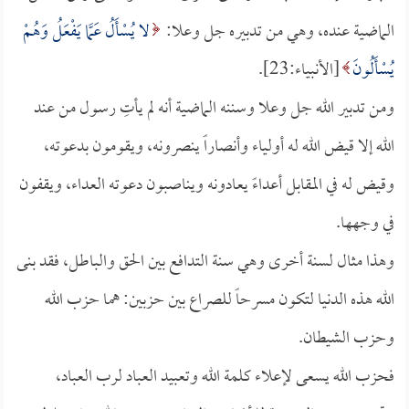
الماضية عنده، وهي من تدبيره جل وعلا:
لا يُسْأَلُ عَمَّا يَفْعَلُ وَهُمْ
يُسْأَلُونَ
[الأنبياء:23].
ومن تدبير الله جل وعلا وسننه الماضية أنه لم يأتِ رسول من عند
الله إلا قيض الله له أولياء وأنصاراً ينصرونه، ويقومون بدعوته،
وقيض له في المقابل أعداءً يعادونه ويناصبون دعوته العداء، ويقفون
في وجهها.
وهذا مثال لسنة أخرى وهي سنة التدافع بين الحق والباطل، فقد بنى
الله هذه الدنيا لتكون مسرحاً للصراع بين حزبين: هما حزب الله
وحزب الشيطان.
فحزب الله يسعى لإعلاء كلمة الله وتعبيد العباد لرب العباد،