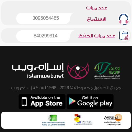
عدد مرات
3095054485
الاستماع
عدد مرات الحفظ
840299314
جميع الحقوق محفوظة © 2026 - 1998 لشبكة إسلام ويب