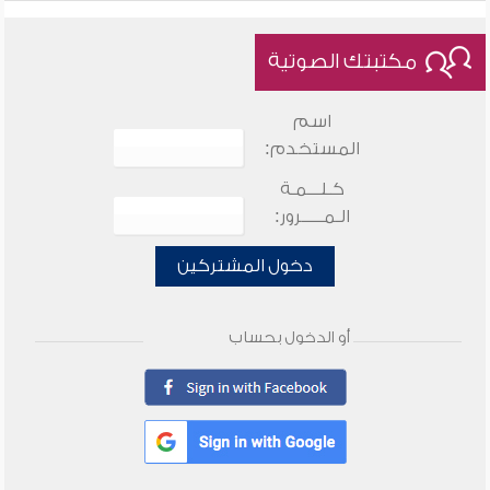
مكتبتك الصوتية
اسم
المستخدم:
كـلـــمـة
الـمـــــرور:
دخول المشتركين
أو الدخول بحساب