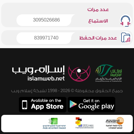
عدد مرات
3095026686
الاستماع
عدد مرات الحفظ
839971740
جميع الحقوق محفوظة © 2026 - 1998 لشبكة إسلام ويب