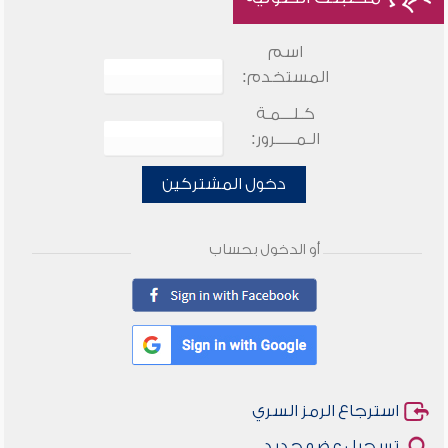
اسم
المستخدم:
كـلـــمـة
الـمـــــرور:
دخول المشتركين
أو الدخول بحساب
استرجاع الرمز السري
تسجيل عضو جديد