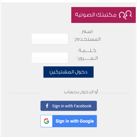
مكتبتك الصوتية
اسم
المستخدم:
كـلـــمـة
الـمـــــرور:
دخول المشتركين
أو الدخول بحساب