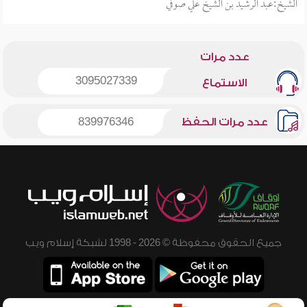
الشيخ:عبد الرشيد بن الشيخ علي صوفي
عدد مرات
3095027339
الاستماع
عدد مرات الحفظ
839976346
جميع الحقوق محفوظة © 2026 - 1998 لشبكة إسلام ويب