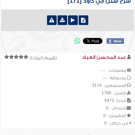
شرح سنن أبي داود [171]
عبد المحسن العباد
تقييم المادة:
معلومات : ---
ملحوظة : ---
المستمعين : 3174
التنزيل : 1788
قراءة: 6472
الرسائل : 0
المقيميّن : 0
في خزائن : 0