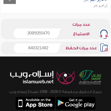
0
إبراهيم جبر
عدد مرات
3095055470
الاستماع
عدد مرات الحفظ
840321492
جميع الحقوق محفوظة © 2026 - 1998 لشبكة إسلام ويب