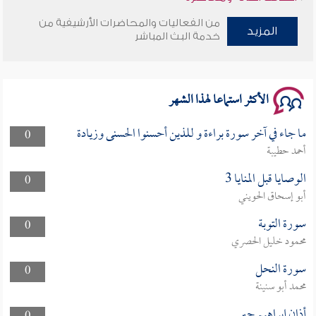
من الفعاليات والمحاضرات الأرشيفية من
المزيد
وأمنهم من خوف 9
خدمة البث المباشر
سلسلة محاضرات نفحات رمضانية 1444هـ
الأكثر استماعا لهذا الشهر
ما جاء في آخر سورة براءة و للذين أحسنوا الحسنى وزيادة
0
أحمد حطيبة
الوصايا قبل المنايا 3
0
أبو إسحاق الحويني
سورة التوبة
0
محمود خليل الحصري
سورة النحل
0
محمد أبو سنينة
أذان إبراهيم جبر