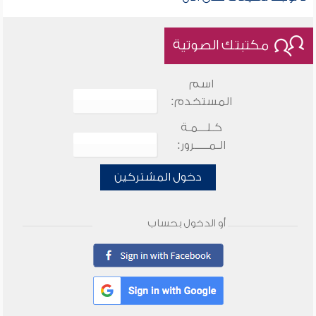
مكتبتك الصوتية
اسم
المستخدم:
كـلـــمـة
الـمـــــرور:
دخول المشتركين
أو الدخول بحساب