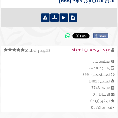
شرح سنن أبي داود [555]
عبد المحسن العباد
تقييم المادة:
معلومات : ---
ملحوظة : ---
المستمعين : 399
التنزيل : 1481
قراءة: 7743
الرسائل : 0
المقيميّن : 0
في خزائن : 0