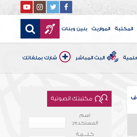
المكتبة
المواريث
بنين وبنات
علمية
البث المباشر
شارك بملفاتك
اف
مكتبتك الصوتية
اسم
المستخدم:
كـلـــمـة