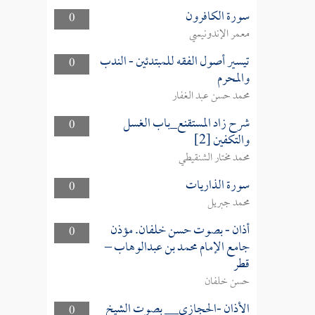
سورة الكافرون
0
معمر الإندونيسي
تيسير أصول الفقه للمبتدئين - الندب
0
والمحرم
محمد حسن عبد الغفار
شرح زاد المستقنع_باب الغسل
0
والتكفين [2]
محمد مختار الشنقيطي
سورة الذاريات
0
محمد جبريل
أذان - بصوت حسن خلفان. مؤذن
0
جامع الإمام محمد بن عبدالوهاب –
قطر
حسن خلفان
الأذان -الحجازي__ بصوت الشيخ
0