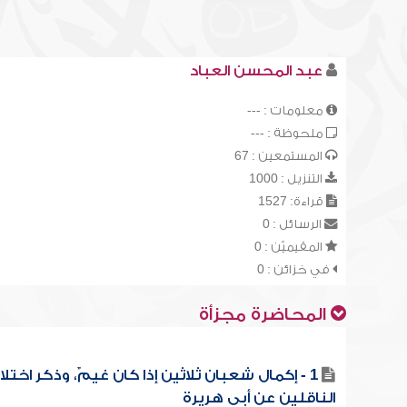
عبد المحسن العباد
معلومات : ---
ملحوظة : ---
المستمعين : 67
التنزيل : 1000
قراءة: 1527
الرسائل : 0
المقيميّن : 0
في خزائن : 0
المحاضرة مجزأة
1 - إكمال شعبان ثلاثين إذا كان غيمٌ، وذكر اختل
الناقلين عن أبي هريرة