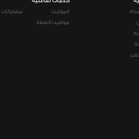
ية
خدمات تفاعلية
داة
المواريث
مشاركات ال
مواقيت الصلاة
رة
ة
عشر