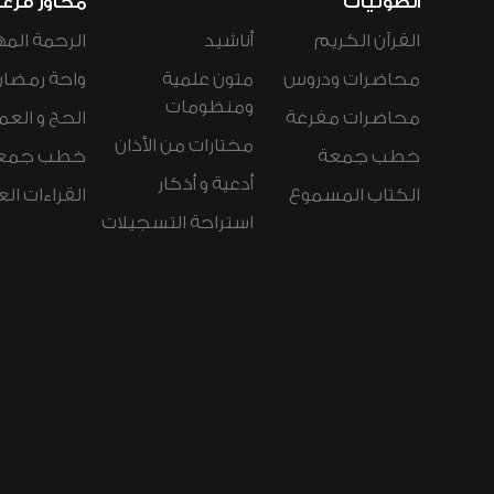
الصوتيات
محاور فرع
القرآن الكريم
أناشيد
الرحمة المه
محاضرات ودروس
متون علمية
واحة رمضان
ومنظومات
محاضرات مفرغة
الحج و العم
مختارات من الأذان
خطب جمعة
خطب جمع
أدعية و أذكار
الكتاب المسموع
القراءات ال
استراحة التسجيلات