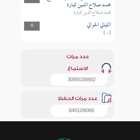
محمد صلاح الدين كبارة
محمد صلاح الدين كبارة
الليالي الخوالي
0
(...)
عدد مرات
الاستماع
3095038882
عدد مرات الحفظ
840109066