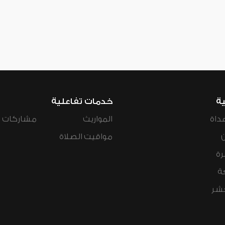
ية
خدمات تفاعلية
داة
المواريث
مشاركات ال
مواقيت الصلاة
رة
ة
عشر