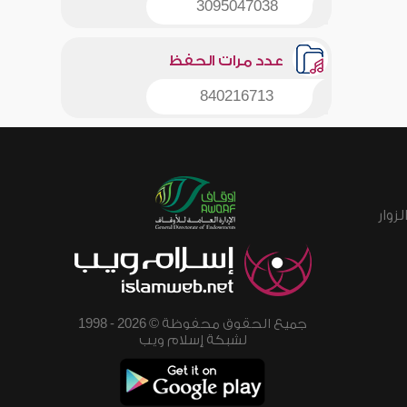
3095047038
عدد مرات الحفظ
840216713
زوار
جميع الحقوق محفوظة © 2026 - 1998
لشبكة إسلام ويب