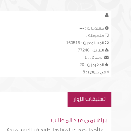
معلومات : ---
ملحوظة : ---
المستمعين : 160515
التنزيل : 77246
الرسائل : 1
المقيميّن : 20
في خزائن : 8
تعليقات الزوار
براهيمي عبد المطلب
ما أجمل صوتك يا معلم الطفولة يالك من مبدع