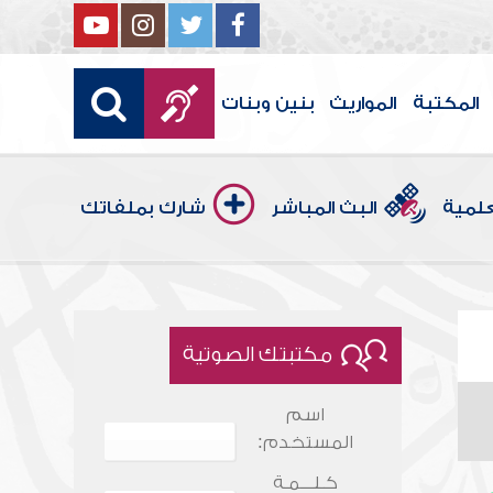
المكتبة
المواريث
بنين وبنات
علمية
البث المباشر
شارك بملفاتك
مكتبتك الصوتية
اسم
المستخدم:
كـلـــمـة