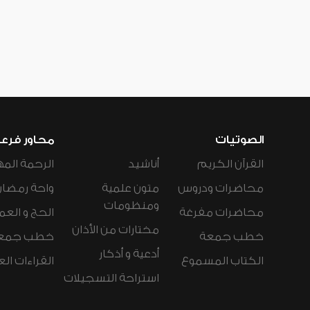
الصوتيات
محاور فرع
القرآن الكريم
أناشيد
الرحمة المه
محاضرات ودروس
متون علمية
واحة رمضان
ومنظومات
محاضرات مفرغة
الحج و العم
مختارات من الأذان
خطب جمعة
خطب جمع
أدعية و أذكار
الكتاب المسموع
القراءات ال
استراحة التسجيلات