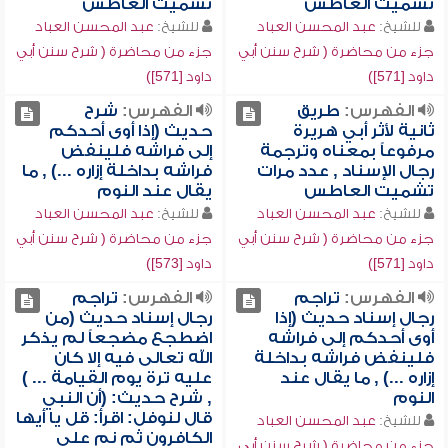
تشميت العاطس
تشميت العاطس
للشيخ:
عبد المحسن العباد
للشيخ:
عبد المحسن العباد
جزء من محاضرة ( شرح سنن أبي
جزء من محاضرة ( شرح سنن أبي
داود [571])
داود [571])
الفهرس:
طريق
الفهرس:
شرح
ثانية لأثر أبي هريرة
حديث (إذا أوى أحدكم
مرفوعاً بمعناه وترجمة
إلى فراشه فلينفض
رجال الإسناد , عدد مرات
فراشه بداخلة إزاره ...) , ما
تشميت العاطس
يقال عند النوم
للشيخ:
عبد المحسن العباد
للشيخ:
عبد المحسن العباد
جزء من محاضرة ( شرح سنن أبي
جزء من محاضرة ( شرح سنن أبي
داود [571])
داود [573])
الفهرس:
تراجم
الفهرس:
تراجم
رجال إسناد حديث (إذا
رجال إسناد حديث (من
أوى أحدكم إلى فراشه
اضطجع مضجعاً لم يذكر
فلينفض فراشه بداخلة
الله تعالى فيه إلا كان
إزاره ...) , ما يقال عند
عليه ترة يوم القيامة ... )
النوم
, شرح حديث: (أن النبي
قال لنوفل: اقرأ: قل يا أيها
للشيخ:
عبد المحسن العباد
الكافرون ثم نم على
جزء من محاضرة ( شرح سنن أبي