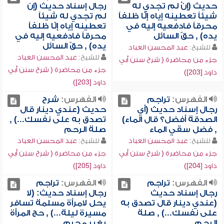
حديث (إنْ لم تجدي له
رجال إسناد حديث (إن
شيئاً تعطينه إياه إلّا ظلفاً
لم تجدي له شيئاً
محرقاً فادفعيه إليه في
تعطينه إياه إلّا ظلفاً
يده) , حقّ السائل
محرقاً فادفعيه إليه في
يده) , حقّ السائل
للشيخ:
عبد المحسن العباد
للشيخ:
عبد المحسن العباد
جزء من محاضرة ( شرح سنن أبي
جزء من محاضرة ( شرح سنن أبي
داود [203])
داود [203])
الفهرس:
تراجم
الفهرس:
شرح
رجال إسناد حديث (أي
حديث (عندي دينار قال
الصدقة أفضل؟ قال الماء)
تصدق به على نفسك...) ,
, فضل سقي الماء
صلة الرحم
للشيخ:
عبد المحسن العباد
للشيخ:
عبد المحسن العباد
جزء من محاضرة ( شرح سنن أبي
جزء من محاضرة ( شرح سنن أبي
داود [204])
داود [205])
الفهرس:
تراجم
الفهرس:
تراجم
رجال إسناد حديث
رجال إسناد حديث: (لا
(عندي دينار قال تصدق به
يحل لامرأة مسلمة تسافر
على نفسك...) , صلة
مسيرة ليلة...) , حج المرأة
الرحم
بغير محرم