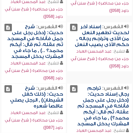
للشيخ:
عبد المحسن العباد
جزء من محاضرة ( شرح سنن أبي
جزء من محاضرة ( شرح سنن أبي
داود [058])
داود [058])
الفهرس:
إسناد آخر
الفهرس:
شرح
لحديث تطهير النعل
حديث: (دخل رجل على
من الأذى وتراجم رجاله ,
جمل فأناخه في المسجد
حكم الأذى يصيب النعل
ثم عقله، ثم قال: أيكم
محمد؟ ..) , ما جاء في
للشيخ:
عبد المحسن العباد
المشرك يدخل المسجد
جزء من محاضرة ( شرح سنن أبي
للشيخ:
عبد المحسن العباد
داود [058])
جزء من محاضرة ( شرح سنن أبي
داود [068])
الفهرس:
تراجم
الفهرس:
شرح
رجال إسناد حديث:
حديث: (ذلك كفل
(دخل رجل على جمل
الشيطان) , الرجل يصلي
فأناخه في المسجد ثم
عاقصاً شعره
عقله، ثم قال: أيكم
للشيخ:
عبد المحسن العباد
محمد؟) , ما جاء في
جزء من محاضرة ( شرح سنن أبي
المشرك يدخل المسجد
داود [087])
للشيخ:
عبد المحسن العباد