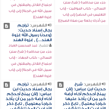
جزء من محاضرة ( شرح سنن
اجتماع القاتل والمقتول في
النسائي - كتاب المواقيت - (باب
سبيل الله في الجنة) إلى (باب
التغليس في الحضر) إلى (باب
غزوة الهند))
من أدرك ركعة من صلاة الصبح))
الفهرس:
تراجم
رجال إسناد حديث:
(وعدنا رسول الله غزوة
الهند...) , غزوة الهند
للشيخ:
عبد المحسن العباد
جزء من محاضرة ( شرح سنن
النسائي - كتاب الجهاد - (باب
اجتماع القاتل والمقتول في
سبيل الله في الجنة) إلى (باب
غزوة الهند))
الفهرس:
شرح
الفهرس:
تراجم
حديث ابن عباس: (لأن
رجال إسناد حديث ابن
يمنح أحدكم أخاه أرضه
عباس: (لأن يمنح أحدكم
خير من أن يأخذ عليها
أخاه أرضه خير من أن يأخذ
خراجاً معلماً) , تابع ذكر
خراجاً معلوماً) , تابع ذكر
الأحاديث المختلفة في
الأحاديث المختلفة في