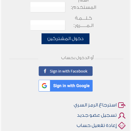
اسم
المستخدم:
كـلـــمـة
الـمـــــرور:
دخول المشتركين
أو الدخول بحساب
استرجاع الرمز السري
تسجيل عضو جديد
إعادة تفعيل حساب