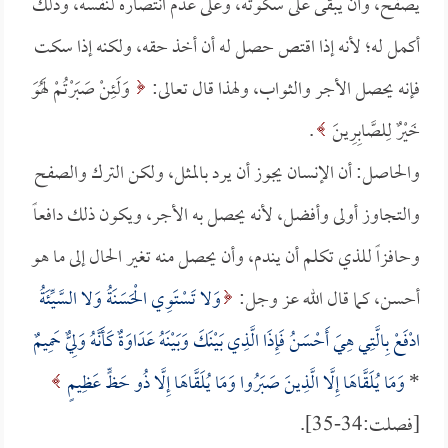
يصفح، وأن يبقى على سكوته، وعلى عدم انتصاره لنفسه، وذلك
أكمل له؛ لأنه إذا اقتص حصل له أن أخذ حقه، ولكنه إذا سكت
فإنه يحصل الأجر والثواب، ولهذا قال تعالى:
وَلَئِنْ صَبَرْتُمْ لَهُوَ
خَيْرٌ لِلصَّابِرِينَ
.
والحاصل: أن الإنسان يجوز أن يرد بالمثل، ولكن الترك والصفح
والتجاوز أولى وأفضل، لأنه يحصل به الأجر، ويكون ذلك دافعاً
وحافزاً للذي تكلم أن يندم، وأن يحصل منه تغير الحال إلى ما هو
أحسن، كما قال الله عز وجل:
وَلا تَسْتَوِي الْحَسَنَةُ وَلا السَّيِّئَةُ
ادْفَعْ بِالَّتِي هِيَ أَحْسَنُ فَإِذَا الَّذِي بَيْنَكَ وَبَيْنَهُ عَدَاوَةٌ كَأَنَّهُ وَلِيٌّ حَمِيمٌ
*
وَمَا يُلَقَّاهَا إِلَّا الَّذِينَ صَبَرُوا وَمَا يُلَقَّاهَا إِلَّا ذُو حَظٍّ عَظِيمٍ
[فصلت:34-35].