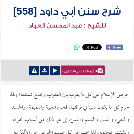
شرح سنن أبي داود [558]
للشيخ : عبد المحسن العباد
التفريغ النصي الكامل
حرص الإسلام على كل ما يقرب بين القلوب ويجمع شملها؛ ولهذا
حرم كل ما يكون سبباً في فرقتها، فحرم الغيبة والنميمة، والحسد
والبغي، والسب والشتم واللعن، إلى غير ذلك من أسباب الفرقة
وتشتت المجتمع، لذا يجب على كل مسلم الحرص على الألفة مع