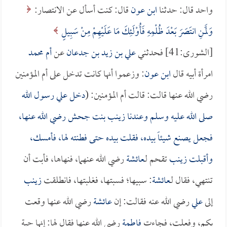
واحد قال: حدثنا
ابن عون
قال: كنت أسأل عن الانتصار:
وَلَمَنِ انتَصَرَ بَعْدَ ظُلْمِهِ فَأُوْلَئِكَ مَا عَلَيْهِمْ مِنْ سَبِيلٍ
[الشورى:41] فحدثني
علي بن زيد بن جدعان
عن
أم محمد
امرأة أبيه قال
ابن عون
: وزعموا أنها كانت تدخل على أم المؤمنين
رضي الله عنها قالت: قالت أم المؤمنين: (
دخل علي رسول الله
صلى الله عليه وسلم وعندنا
زينب بنت جحش
رضي الله عنها،
فجعل يصنع شيئاً بيده، فقلت بيده حتى فطنته لها، فأمسك،
وأقبلت
زينب
تقحم لـ
عائشة
رضي الله عنهما، فنهاها، فأبت أن
تنتهي، فقال لـ
عائشة
: سبيها؛ فسبتها، فغلبتها، فانطلقت
زينب
إلى
علي
رضي الله عنه فقالت: إن
عائشة
رضي الله عنها وقعت
بكم، وفعلت، فجاءت
فاطمة
رضي الله عنها فقال لها: إنها حبة