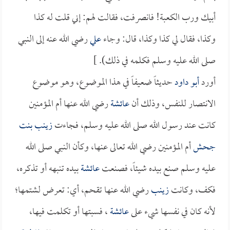
أبيك ورب الكعبة! فانصرفت، فقالت لهم: إني قلت له كذا
وكذا، فقال لي كذا وكذا، قال: وجاء
علي
رضي الله عنه إلى النبي
صلى الله عليه وسلم فكلمه في ذلك). ]
أورد
أبو داود
حديثاً ضعيفاً في هذا الموضوع، وهو موضوع
الانتصار للنفس، وذلك أن
عائشة
رضي الله عنها أم المؤمنين
كانت عند رسول الله صلى الله عليه وسلم، فجاءت
زينب بنت
جحش
أم المؤمنين رضي الله تعالى عنها، وكأن النبي صلى الله
عليه وسلم صنع بيده شيئاً، فصنعت
عائشة
بيده تنبهه أو تذكره،
فكف، وكانت
زينب
رضي الله عنها تقحم، أي: تعرض لشتمها؛
لأنه كان في نفسها شيء على
عائشة
، فسبتها أو تكلمت فيها،