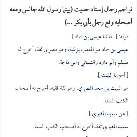
تراجم رجال إسناد حديث (بينما رسول الله جالس ومعه
أصحابه وقع رجل بأبي بكر ...)
قوله: [ حدثنا
عيسى بن حماد
].
عيسى بن حماد
هو الملقب بـ
زغبة
، وهو مصري ثقة، أخرج له
مسلم
و
أبو داود
و
النسائي
و
ابن ماجة
.
[ أخبرنا
الليث
].
هو
الليث بن سعد المصري
، وهو ثقة فقيه، أخرج له أصحاب
الكتب الستة.
[ عن
سعيد المقبري
].
سعيد المقبري
ثقة، أخرج له أصحاب الكتب الستة.