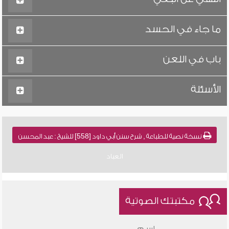
ما جاء في الحسد
باب في اللعن
الأسئلة
نسخة نصية للطباعة , شرح سنن أبي داود [558] للشيخ : عبد المحسن
العباد
مكتبتك الصوتية