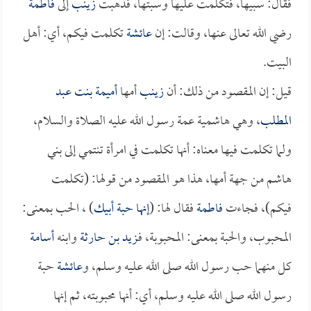
فقال: سبيها، فتكلمت عليها وسبتها، فذهبت
زينب
إلى
فاطمة
رضي الله تعالى عنها، وقالت: إن
عائشة
تكلمت فيكم، أي: أهل
البيت.
قيل: إن المقصود من ذلك: أن
زينب
أمها
أميمة بنت عبد
المطلب
، وهي هاشمية عمة رسول الله عليه الصلاة والسلام،
ولما تكلمت فيها معناه: أنها تكلمت في امرأة تنتمي إلى بني
هاشم من جهة أمها، هذا هو المقصود من قولها: (تكلمت
فيكم)، فجاءت
فاطمة
فقال لها: (
إنها حبة أبيك
) ، الحب بمعنى:
المحبوب، والحبة بمعنى: المحبوبة، فـ
زيد بن حارثة
وابنه
أسامة
كل منهما حب رسول الله صلى الله عليه وسلم، و
عائشة
حبة
رسول الله صلى الله عليه وسلم، أي: أنها محبوبته، ثم إنها