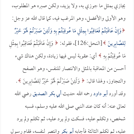
يجازي بمثل ما جوزي به، ولا يزيد، ولكن صبره هو المطلوب،
وهو الأولى والأفضل، وهو المرغب فيه، كما قال الله عز وجل:
وَإِنْ عَاقَبْتُمْ فَعَاقِبُوا بِمِثْلِ مَا عُوقِبْتُمْ بِهِ وَلَئِنْ صَبَرْتُمْ لَهُوَ خَيْرٌ
لِلصَّابِرِينَ
[النحل:126]، فقوله:
وَإِنْ عَاقَبْتُمْ فَعَاقِبُوا بِمِثْلِ
مَا عُوقِبْتُمْ بِهِ
أي: عقوبة ليس فيها زيادة، ولكن هناك شيء
أحسن من المعاقبة بالمثل والانتصار للنفس، وهو الصفح
والتجاوز، ولهذا قال:
وَلَئِنْ صَبَرْتُمْ لَهُوَ خَيْرٌ لِلصَّابِرِينَ
.
وقد أورد
أبو داود
رحمه الله حديث
أبي بكر الصديق
رضي الله
تعالى عنه: أنه كان عند النبي صلى الله عليه وسلم، فسبه
شخص، وتكلم عليه، فسكت ولم يرد عليه، ثم تكلم ولم يرد
عليه، ثم تكلم الثالثة فأجابه
أبو بكر
وانتصر لنفسه، فقام رسول